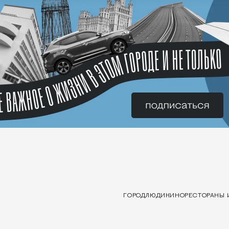
ГОРОД
ЛЮДИ
КИНО
РЕСТОРАНЫ 