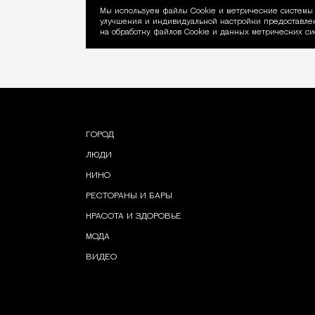
Мы используем файлы Сookie и метрические системы 
улучшения и индивидуальной настройки предоставлен
Уведомление об ис
на обработку файлов Cookie и данных метрических си
ГОРОД
ЛЮДИ
КИНО
РЕСТОРАНЫ И БАРЫ
КРАСОТА И ЗДОРОВЬЕ
МОДА
ВИДЕО