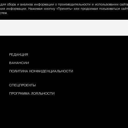
для сбора и анализа информации о производительности и использовании сайта
ия информации. Нажимая кнопку «Принять» или продолжая пользоваться сайто
пользовании Cookie
стем.
РЕДАКЦИЯ
ВАКАНСИИ
ПОЛИТИКА КОНФИДЕНЦИАЛЬНОСТИ
СПЕЦПРОЕКТЫ
ПРОГРАММА ЛОЯЛЬНОСТИ