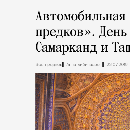
Автомобильная
предков». День
Самарканд и Та
Зов предков
Анна Бибичадзе
23.07.2019