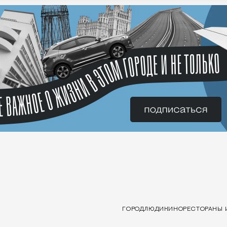
ГОРОД
ЛЮДИ
КИНО
РЕСТОРАНЫ 