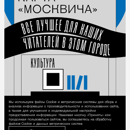
Мы используем файлы Сookie и метрические системы для сбора и
Уведомление 
анализа информации о производительности и использовании сайта,
а также для улучшения и индивидуальной настройки
предоставления информации. Нажимая кнопку «Принять» или
продолжая пользоваться сайтом, вы соглашаетесь на обработку
файлов Cookie и данных метрических систем.