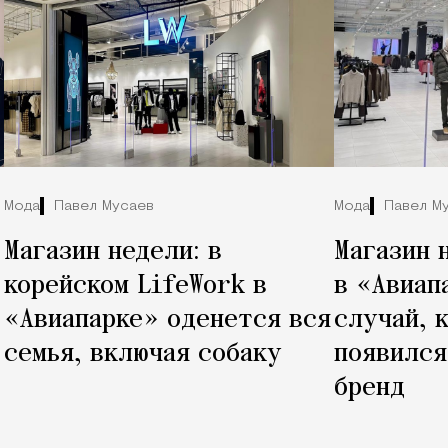
Мода
Павел Мусаев
Мода
Павел М
Магазин недели: в
Магазин 
корейском LifeWork в
в «Авиап
«Авиапарке» оденется вся
случай, к
семья, включая собаку
появился
бренд