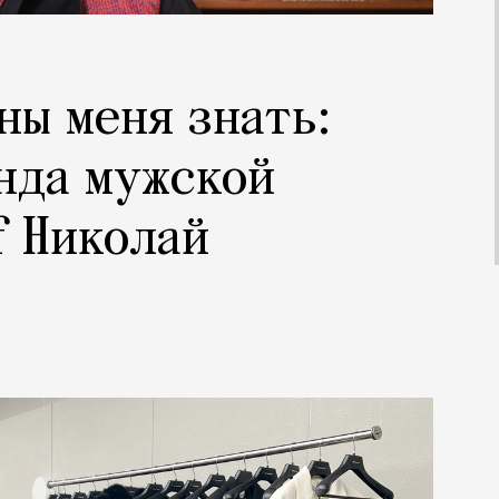
ны меня знать:
нда мужской
f Николай