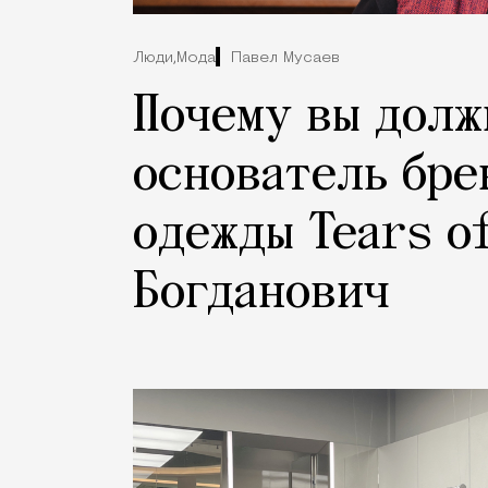
Люди,
Мода
Павел Мусаев
Почему вы долж
основатель бре
одежды Tears o
Богданович