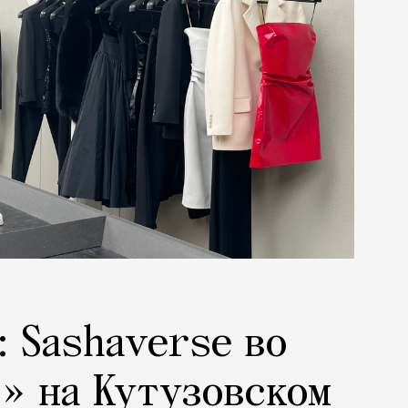
: Sashaverse во
» на Кутузовском