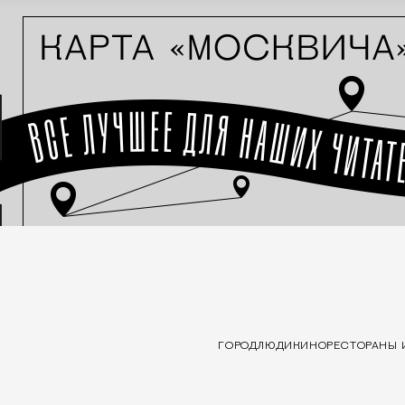
ГОРОД
ЛЮДИ
КИНО
РЕСТОРАНЫ 