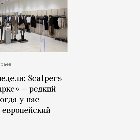
усаев
недели: Scalpers
арке» — редкий
огда у нас
 европейский