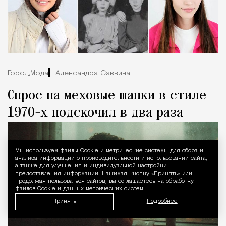
Город,
Мода
Александра Савкина
Спрос на меховые шапки в стиле
1970-х подскочил в два раза
Мы используем файлы Сookie и метрические системы для сбора и
Уведомление 
анализа информации о производительности и использовании сайта,
а также для улучшения и индивидуальной настройки
предоставления информации. Нажимая кнопку «Принять» или
продолжая пользоваться сайтом, вы соглашаетесь на обработку
файлов Cookie и данных метрических систем.
Принять
Подробнее