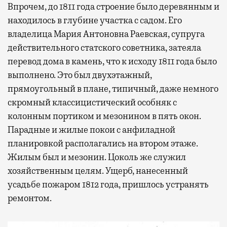
Впрочем, до 1811 года строение было деревянным и
находилось в глубине участка с садом. Его
владелица Мария Антоновна Раевская, супруга
действительного статского советника, затеяла
перевод дома в камень, что к исходу 1811 года было
выполнено. Это был двухэтажный,
Современный путешественник часто берет
прямоугольный в плане, типичный, даже немного
с собой не только чемодан, но и ноутбук.
скромный классицистический особняк с
А ожидание рейса все чаще превращается
колонным портиком и мезонином в пять окон.
не в потерянное время, а в возможность
Парадные и жилые покои с анфиладной
спокойно закончить дела или спланировать
планировкой располагались на втором этаже.
активности в путешествии, например
Жилым был и мезонин. Цоколь же служил
забронировать нужные билеты и рестораны.
хозяйственным целям. Ущерб, нанесенный
усадьбе пожаром 1812 года, пришлось устранять
ремонтом.
Бизнес-зал становится местом, где можно
провести переговоры, поработать или просто