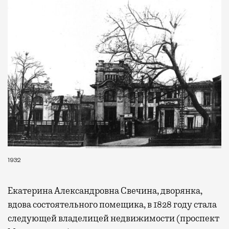
выпить кофе, наблюдая сквозь панорамные
окна за тем, как взлетают и садятся
самолеты. В Москве нет недостатка
в лаунжах. В аэропортах их обычно
несколько — в разных зонах воздушных
гаваней. На некоторых вокзалах — тоже.
Лаунжи доступны на Ленинградском,
Павелецком, Казанском, Ярославском
и Курском вокзалах.
Попасть в бизнес-залы
могут держатели карт Mir Supreme. Причем
не только в столице. Всего доступно более
1000 бизнес-залов по всему миру.
1932
Екатерина Александровна Свечина, дворянка,
вдова состоятельного помещика, в 1828 году стала
следующей владелицей недвижимости (проспект