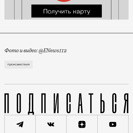
Фото и видео: @ENews112
Сотрудники правопорядка задержали пенсионерку, с
происшествия