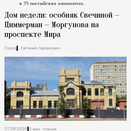
в 25 российских аэропортах.
Tcпециальный проектКаждый москвич знает — отпуск нач
Дом недели: особняк Свечиной —
Циммерман — Моргунова на
проспекте Мира
Город
Евгения Гершкович
07.08.2026
3 мин. чтения