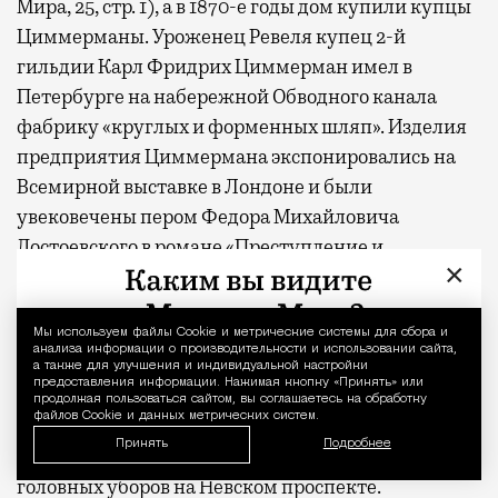
Мира, 25, стр. 1), а в 1870-е годы дом купили купцы
Циммерманы. Уроженец Ревеля купец 2-й
гильдии Карл Фридрих Циммерман имел в
Петербурге на набережной Обводного канала
фабрику «круглых и форменных шляп». Изделия
предприятия Циммермана экспонировались на
Всемирной выставке в Лондоне и были
увековечены пером Федора Михайловича
Достоевского в романе «Преступление и
×
наказание» при описании деталей одежды
Родиона Раскольникова: «Шляпа эта была высокая,
круглая, циммермановская, но вся уже
Мы используем файлы Сookie и метрические системы для сбора и
Уведомление 
анализа информации о производительности и использовании сайта,
изношенная, совсем рыжая, вся в дырах и пятнах,
а также для улучшения и индивидуальной настройки
предоставления информации. Нажимая кнопку «Принять» или
без полей и самым безобразнейшим образом
продолжая пользоваться сайтом, вы соглашаетесь на обработку
файлов Cookie и данных метрических систем.
заломившаяся на сторону». Супруга Циммермана
Принять
Подробнее
Софья (Сюзанна) Федоровна держала магазин
головных уборов на Невском проспекте.