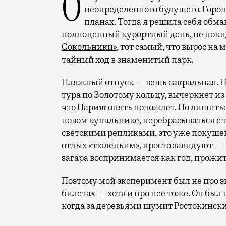
Отпуск в этом году у меня кочует: сначала переехал на август, потом в область
неопределенного будущего. Город
планах. Тогда я решила себя обм
полноценный курортный день, не покид
Сокольники»
, тот самый, что вырос на
тайный ход в знаменитый парк.
Пляжный отпуск — вещь сакральная. Н
тура по Золотому кольцу, вычеркнет из
что Париж опять подождет. Но лишиться
новом купальнике, перебрасываться с
светскими репликами, это уже покушени
отдых «тюленьим», просто завидуют — 
загара воспринимается как год, прожит
Поэтому мой эксперимент был не про э
билетах — хотя и про нее тоже. Он был п
когда за деревьями шумит Ростокински