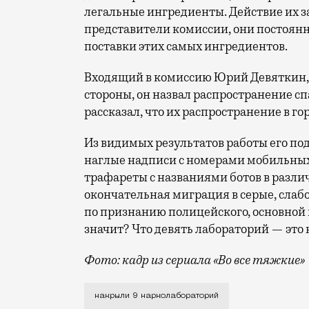
легальные ингредиенты. Действие их з
представители комиссии, они постоян
поставки этих самых ингредиентов.
Входящий в комиссию Юрий Девяткин, п
стороны, он назвал распространение с
рассказал, что их распространение в г
Из видимых результатов работы его по
наглые надписи с номерами мобильных
трафареты с названиями ботов в разли
окончательная миграция в серые, слаб
по признанию полицейского, основной 
значит? Что девять лабораторий — это 
Фото: кадр из сериала «Во все тяжкие»
Дизайнерских наркотиков в городе почт
накрыли 9 нарколабораторий