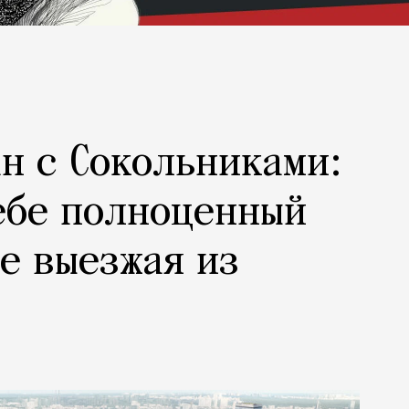
н с Сокольниками:
ебе полноценный
не выезжая из