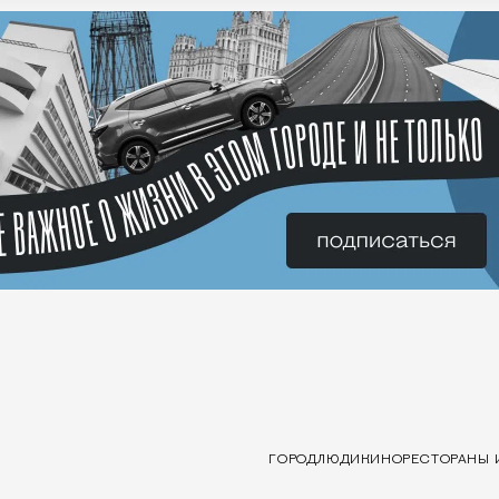
ГОРОД
ЛЮДИ
КИНО
РЕСТОРАНЫ 