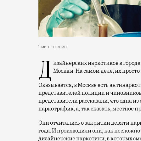
1 мин. чтения
Дизайнерских наркотиков в городе почти нет, считает департамент безопасности
Москвы. На самом деле, их просто 
Оказывается, в Москве есть антинаркот
представителей полиции и чиновников
представители рассказали, что одна и
наркотрафик, а, так сказать, местное п
Они отчитались о закрытии девяти на
года. И производили они, как несложно
дизайнерские наркотики, в которых см