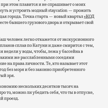
 при этом плавится и не спрашивает о моих
ануть и устроить модный staycation — прожить
ая города. Точка старта — новый квартал
«КОД
 месте бывшего грузового двора и открывает свой
аш человек легко откажется от экскурсионного
 планов сплав по Катуни и даже смирится с тем,
 недели у воды, чтобы, лежа у бассейна в
 такими же расслабленными соседями
е на права личности. Те, кто называет этот
год без моря и без законно приобретенного
ый зря.
кономию нескольких десятков тысяч на
ро то, можно ли убедить себя, что ты в отпуске,
й проезд.