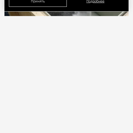
Принять
Подробнее
07.08.2026
1 мин. чтения
Двух пятимесячных детенышей доставили в
Москву самолетом из Иркутска. Как
рассказали в авиакомпании S7 Airlines, нерп везли
в специальных контейнерах с постоянным
контролем температуры, влажности и
вентиляции в соответствии с международными
правилами перевозки животных.
ПРОДОЛЖЕНИЕ НИЖЕ