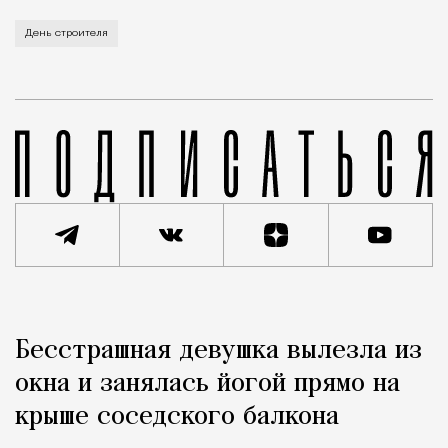
В этом году профессиональный праздник День строи
День строителя
Реклама
Редакция Москвич Mag
Бесстрашная девушка вылезла из
Город
окна и занялась йогой прямо на
крыше соседского балкона