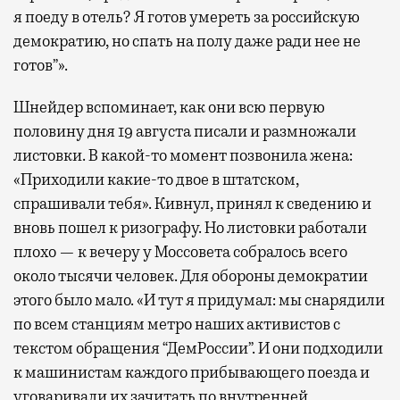
я поеду в отель? Я готов умереть за российскую
демократию, но спать на полу даже ради нее не
готов”».
Шнейдер вспоминает, как они всю первую
половину дня 19 августа писали и размножали
листовки. В какой-то момент позвонила жена:
«Приходили какие-то двое в штатском,
спрашивали тебя». Кивнул, принял к сведению и
вновь пошел к ризографу. Но листовки работали
плохо — к вечеру у Моссовета собралось всего
около тысячи человек. Для обороны демократии
этого было мало. «И тут я придумал: мы снарядили
по всем станциям метро наших активистов с
текстом обращения “ДемРоссии”. И они подходили
к машинистам каждого прибывающего поезда и
уговаривали их зачитать по внутренней