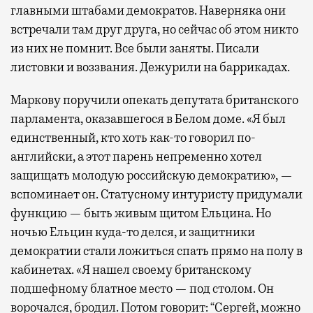
главными штабами демократов. Наверняка они
встречали там друг друга, но сейчас об этом никто
из них не помнит. Все были заняты. Писали
листовки и воззвания. Дежурили на баррикадах.
Маркову поручили опекать депутата британского
парламента, оказавшегося в Белом доме. «Я был
единственный, кто хоть как-то говорил по-
английски, а этот парень непременно хотел
защищать молодую российскую демократию», —
вспоминает он. Статусному интуристу придумали
функцию — быть живым щитом Ельцина. Но
ночью Ельцин куда-то делся, и защитники
демократии стали ложиться спать прямо на полу в
кабинетах. «Я нашел своему британскому
подшефному блатное место — под столом. Он
ворочался, бродил. Потом говорит: “Сергей, можно