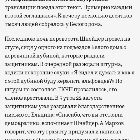
трансляции поезда этот текст. Примерно каждый
второй соглашался». К вечеру несколько десятков
тысяч людей собралось у Белого дома.
Последнюю ночь переворота Шнейдер провел на
стуле, сидя у одного из подъездов Белого дома с
деревянной дубиной, которые раздали
защитникам. В очередной раз ждали штурма,
ходили нехорошие слухи. «Я сидел и думал: и как я
с этой дубиной буду херачить альфовцев?» Но
штурм не состоялся. ГКЧП провалилось, его
членов арестовали. В 5 утра 22 августа
защитникам уже раздавали благодарственное
письмо от Ельцина: «Спасибо, что вы отстояли
демократию», вспоминает Шнейдер. А Марков
говорит, что эту грамоту придумал и написал
именно он с Олегом Румянцевым: «Я ему сказал: