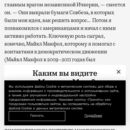
главным врагом независимой Ичкерии, — смеется
он. — Они выкрали бумаги Совбеза, в которых
были мои идеи, как решить вопрос… Потом я
познакомился с американцами и начал с ними
активно работать. Ключевую роль сыграл,
конечно, Майкл Макфол, которому я помогал с
контактами в демократическом движении
(Майкл Макфол в 2009–2011 годах был
специальным помощником президента Обамы по
×
вопросам национальной безопасности, а в 2012–
2014 годах — послом США в России, российские
Мы используем файлы Сookie и метрические системы для сбора и
Уведомление 
власти считали его проводником курса на подрыв
анализа информации о производительности и использовании сайта,
а также для улучшения и индивидуальной настройки
действующего режима. —
Прим. автора
). Мы
предоставления информации. Нажимая кнопку «Принять» или
продолжая пользоваться сайтом, вы соглашаетесь на обработку
долго с ним вместе читали лекции, делали разные
файлов Cookie и данных метрических систем.
другие проекты. Я работал на американском ТВ,
Принять
Подробнее
больше десяти лет — в Национальном
демократическом институте международных