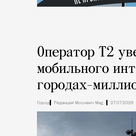
Оператор Т2 ув
мобильного инт
городах-милли
Город
Редакция Москвич Mag
27.07.2026