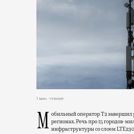
1 мин. чтения
Мобильный оператор Т2 завершил работы по увеличению скорости интернета в
регионах. Речь про 15 городов-ми
инфраструктуры со слоем LTE230