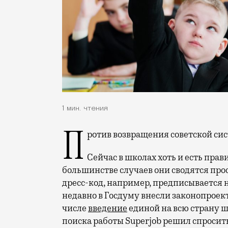
1 мин. чтения
Против возвращения советской си
Сейчас в школах хоть и есть прав
большинстве случаев они сводятся прос
дресс-код, например, предписывается 
недавно в Госдуму внесли законопроек
числе
введение
единой на всю страну ш
поиска работы Superjob решил спросить