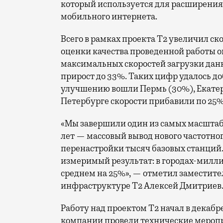
который используется для расширения 
мобильного интернета.
Всего в рамках проекта Т2 увеличил ск
оценки качества проведенной работы о
максимальных скоростей загрузки данн
прирост до 33%. Таких цифр удалось до
улучшению вошли Пермь (30%), Екатери
Петербурге скорости прибавили по 25%
«Мы завершили один из самых масшта
лет — массовый вывод нового частотно
перенастройки тысяч базовых станций.
измеримый результат: в городах-милли
среднем на 25%», — отметил заместите
инфраструктуре Т2 Алексей Дмитриев
Работу над проектом Т2 начал в декабр
компании провели технические меропр