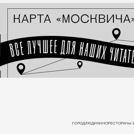
ГОРОД
ЛЮДИ
КИНО
РЕСТОРАНЫ 