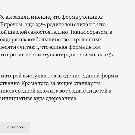
% выразили мнение, что форма учеников
 Впрочем, еще 23% родителей считают, что
ой школой самостоятельно. Таким образом, в
 поддерживают большинство опрошенных
 десяти считают, что единая форма детям
его против нее выступают родители моложе 34
е матерей выступают за введение единой формы
твенно. Кроме того, за общие стандарты
иков средней школы, а вот родители детей в
к инициативе куда сдержаннее.
 чаще выступают родители моложе 34 лет. Сейчас в шк
соцопрос