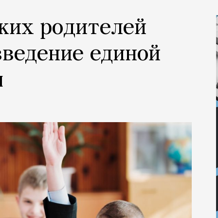
ских родителей
введение единой
ы