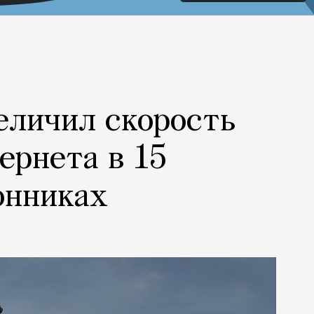
еличил скорость
ернета в 15
онниках