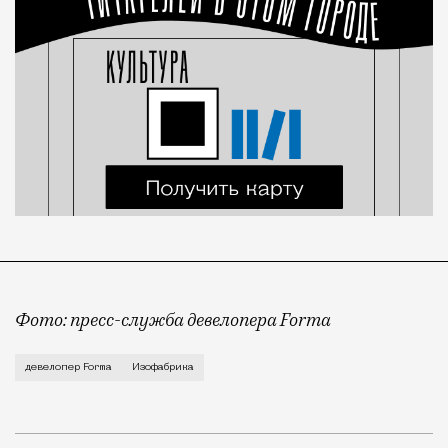
Фото: пресс-служба девелопера Forma
Корпус скульптуры и лепки Изофабрики на Часовой 
девелопер Forma
Изофабрика