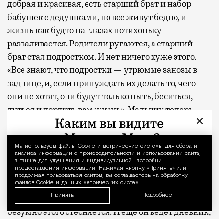
добрая и красивая, есть старший брат и набор
бабушек с дедушками, но все живут бедно, и
жизнь как будто на глазах потихоньку
разваливается. Родители ругаются, а старший
брат стал подростком. И нет ничего хуже этого.
«Все знают, что подростки — угрюмые занозы в
заднице, и, если принуждать их делать то, чего
они не хотят, они будут только ныть, беситься,
дуться и портить вам жизнь». Мальчик теперь
×
интересуется какими-то девицами, тайком
выпивает, хулиганит, даже как-то раз угнал
родительскую машину, а младшего братца
Мы используем файлы Сookie и метрические системы для сбора и
Уведомление 
анализа информации о производительности и использовании сайта,
поколачивает.
а также для улучшения и индивидуальной настройки
предоставления информации. Нажимая кнопку «Принять» или
продолжая пользоваться сайтом, вы соглашаетесь на обработку
Сам младший брат написал стихотворение про
файлов Cookie и данных метрических систем.
Принять
Подробнее
Иисуса и выиграл поэтический конкурс, но
безумно этого стесняется. И еще он ведет дневник,