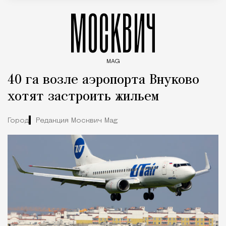
МОСКВИЧ
MAG
Введите ключевые слова для поиска статей
40 га возле аэропорта Внуково
хотят застроить жильем
Город
Редакция Москвич Mag