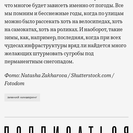
что многое будет зависеть именно от погоды. Все
мы помним и бесснежные годы, когда по улицам
можно было рассекать хоть на велосипедах, хоть
на самокатах, хоть на роликах. И наоборот, такие
зимы, как, например, последняя, когда при всех
чудесах инфраструктуры вряд ли найдется много
желающих штурмовать сугробы под
перманентным снегопадом.
Фото: Natasha Zakharova / Shutterstock.com /
Fotodom
Об этом рассказал на Международном евразийском фо
зимний кикшеринг