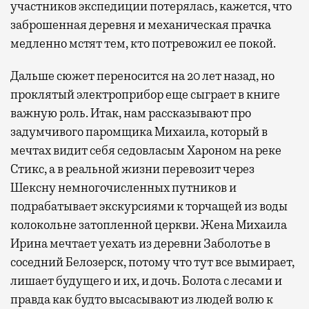
участников экспедиции потерялась, кажется, что
заброшенная деревня и механическая прачка
медленно мстят тем, кто потревожил ее покой.
Дальше сюжет переносится на 20 лет назад, но
проклятый электроприбор еще сыграет в книге
важную роль. Итак, нам рассказывают про
задумчивого паромщика Михаила, который в
мечтах видит себя седовласым Хароном на реке
Стикс, а в реальной жизни перевозит через
Шексну немногочисленных путников и
подрабатывает экскурсиями к торчащей из воды
колокольне затопленной церкви. Жена Михаила
Ирина мечтает уехать из деревни Заболотье в
соседний Белозерск, потому что тут все вымирает,
лишает будущего и их, и дочь. Болота с лесами и
правда как будто высасывают из людей волю к