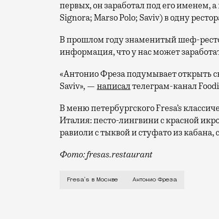
первых, он заработал под его именем, а
Signora; Marso Polo; Saviv) в одну рест
В прошлом году знаменитый шеф-рестор
информация, что у нас может заработать
«Антонио Фреза подумывает открыть св
Saviv», —
написал
телеграм-канал Foodi
В меню петербургского Fresa’s классич
Италия: песто-лингвини с красной икро
равиоли с тыквой и стуфато из кабана, 
Фото: fresas.restaurant
В начале декабря Антонио Фреза рассказ
Fresa's в Москве
Антонио Фреза