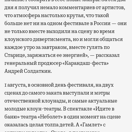
дня я получил немало комментариев от артистов,
что атмосфера настолько крутая, что такой
больше нет ни на одном фестивале в России — они
не только вместе выходили на сцену во время
клоунского дивертисмента, но и могли общаться
каждое утро за завтраком, вместе гулять по
Старице, заряжаться ее энергией», — рассказал
генеральный продюсер «Карандаш-феста»
Андрей Солдаткин.
1 августа, в основной день фестиваля, на двух
сценах до самого заката выступали и мэтры
отечественной клоунады, и самые актуальные
молодые клоун-театры. В спектакле «Идите в
баню» театра «Неболет» в один момент на сцене
оказалась целая толпа детей. А «Гамлет» с