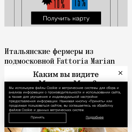
Итальянские фермеры из
подмосковной Fattoria Marian
открыли кафе у «Аминьевской», и
×
это аморе
Мы используем файлы Сookie и метрические системы для сбора и
Уведомление 
анализа информации о производительности и использовании сайта,
Рестораны и бары
Светлана Кесоян
а также для улучшения и индивидуальной настройки
предоставления информации. Нажимая кнопку «Принять» или
продолжая пользоваться сайтом, вы соглашаетесь на обработку
файлов Cookie и данных метрических систем.
Принять
Подробнее