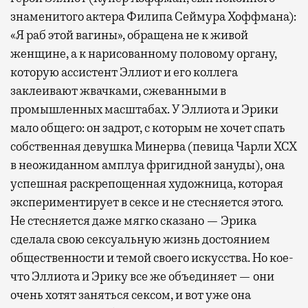
знаменитого актера Филипа Сеймура Хоффмана):
«Я раб этой вагины», обращена не к живой
женщине, а к нарисованному половому органу,
которую ассистент Эллиот и его коллега
заклеивают жвачками, сжеванными в
промышленных масштабах. У Эллиота и Эрики
мало общего: он задрот, с которым не хочет спать
собственная девушка Минерва (певица Чарли XCX
в неожиданном амплуа фригидной зануды), она
успешная раскрепощенная художница, которая
экспериментирует в сексе и не стесняется этого.
Не стесняется даже мягко сказано — Эрика
сделала свою сексуальную жизнь достоянием
общественности и темой своего искусства. Но кое-
что Эллиота и Эрику все же объединяет — они
очень хотят заняться сексом, и вот уже она