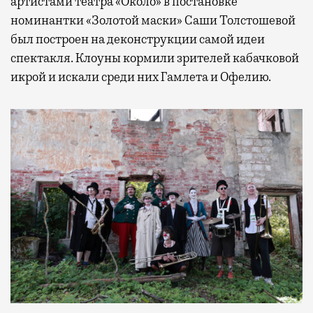
артистами театра «Около» в постановке
номинантки «Золотой маски» Саши Толстошевой
был построен на деконструкции самой идеи
спектакля. Клоуны кормили зрителей кабачковой
икрой и искали среди них Гамлета и Офелию.