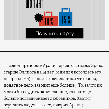
— секс-партнеры у Араки неравны во всем: Эрика
старше Эллиота на 14 лет (и ни для кого здесь это
не проблема), и она его начальница (что обоих,
понятное дело, заводит еще больше). То, за что их
могли бы осудить окружающие, только еще
больше подзадоривает любовников. Хватит
осуждать людей за секс, говорит Араки;