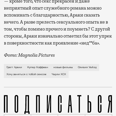
— кроме того, что секс прекрасен и даже
неприятный опыт служебного романа можно
вспоминать с благодарностью, Араки сказать
нечего. А разве прелесть сексуального опыта не в
том, чтобы помимо прочего и поумнеть? С другой
стороны, Араки изначально отметил бы этот упрек
в поверхностности как проявление «нед**ба».
Фото: Magnolia Pictures
В первой же сцене своего нового фильма Грегг Арак
Грегг Араки
Купер Хоффман
новые фильмы
Оливия Уайлд
Хочу заняться с тобой сексом
Чарли XCX