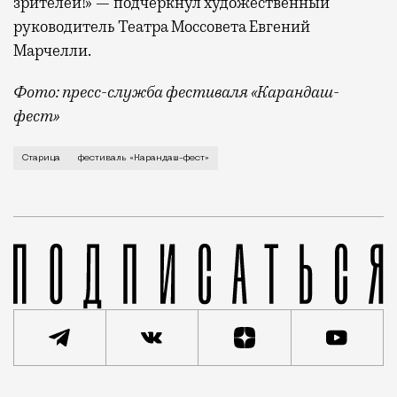
зрителей!» — подчеркнул художественный
руководитель Театра Моссовета Евгений
Марчелли.
Фото: пресс-служба фестиваля «Карандаш-
фест»
В минувший уикенд маленькая Старица в Тверской об
Старица
фестиваль «Карандаш-фест»