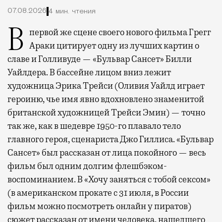
07.08.2026
4 мин. чтения
В первой же сцене своего нового фильма Грегг
Араки цитирует одну из лучших картин о
славе и Голливуде — «Бульвар Сансет» Билли
Уайлдера. В бассейне лицом вниз лежит
художница Эрика Трейси (Оливия Уайлд играет
героиню, чье имя явно вдохновлено знаменитой
британской художницей Трейси Эмин) — точно
так же, как в шедевре 1950-го плавало тело
главного героя, сценариста Джо Гиллиса. «Бульвар
Сансет» был рассказан от лица покойного — весь
фильм был одним долгим флешбэком-
воспоминанием. В «Хочу заняться с тобой сексом»
(в американском прокате с 31 июля, в России
фильм можно посмотреть онлайн у пиратов)
сюжет рассказан от имени человека, нашедшего