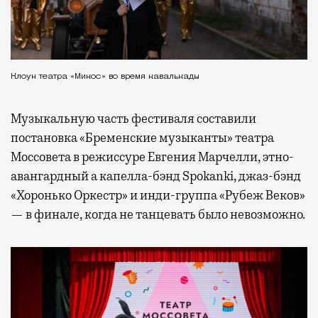
Клоун театра «Микос» во время кавалькады
Музыкальную часть фестиваля составили
постановка «Бременские музыканты» театра
Моссовета в режиссуре Евгения Марчелли, этно-
авангардный а капелла-бэнд Spokanki, джаз-бэнд
«Хоронько Оркестр» и инди-группа «Рубеж Веков»
— в финале, когда не танцевать было невозможно.