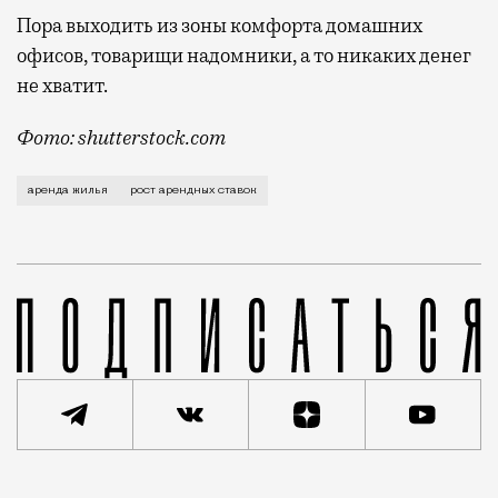
Пора выходить из зоны комфорта домашних
офисов, товарищи надомники, а то никаких денег
не хватит.
Фото: shutterstock.com
Ставки повысятся на фоне восстановления рынка пос
аренда жилья
рост арендных ставок