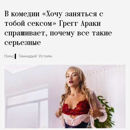
Реклама
Редакция Москвич Mag
В комедии «Хочу заняться с
Город
тобой сексом» Грегг Араки
спрашивает, почему все такие
серьезные
Кино
Геннадий Устиян