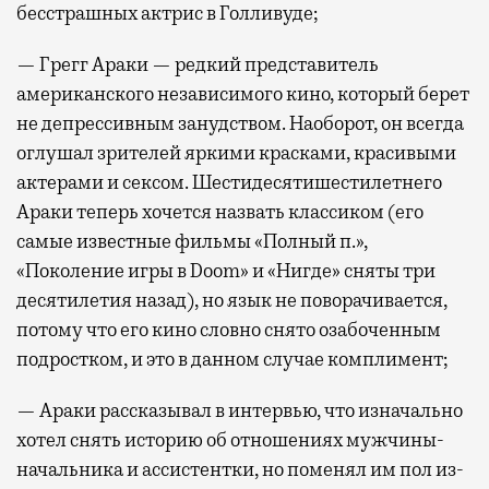
бесстрашных актрис в Голливуде;
— Грегг Араки — редкий представитель
американского независимого кино, который берет
не депрессивным занудством. Наоборот, он всегда
оглушал зрителей яркими красками, красивыми
актерами и сексом. Шестидесятишестилетнего
Араки теперь хочется назвать классиком (его
самые известные фильмы «Полный п.»,
«Поколение игры в Doom» и «Нигде» сняты три
десятилетия назад), но язык не поворачивается,
потому что его кино словно снято озабоченным
подростком, и это в данном случае комплимент;
— Араки рассказывал в интервью, что изначально
хотел снять историю об отношениях мужчины-
начальника и ассистентки, но поменял им пол из-