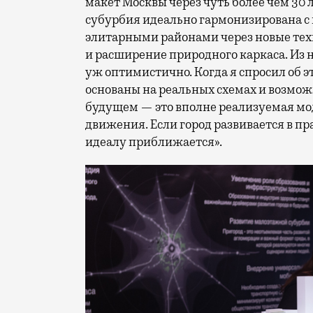
макет Москвы через чуть более чем 30 
субурбия идеально гармонизирована с
элитарными районами через новые тех
и расширение природного каркаса. Из 
уж оптимистично. Когда я спросил об 
основаны на реальных схемах и возмож
будущем — это вполне реализуемая мод
движения. Если город развивается в пр
идеалу приближается».