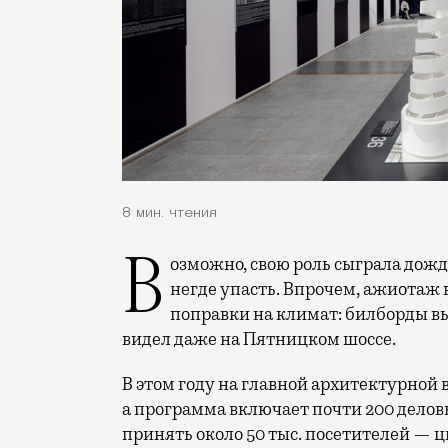
8 мин. чтения
Возможно, свою роль сыграла дождливая погода, но в «Гостином дворе» яблоку
негде упасть. Впрочем, ажиотаж 
поправки на климат: билборды в
видел даже на Пятницком шоссе.
В этом году на главной архитектурной 
а программа включает почти 200 дело
принять около 50 тыс. посетителей — 