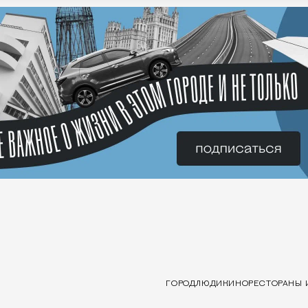
ГОРОД
ЛЮДИ
КИНО
РЕСТОРАНЫ 