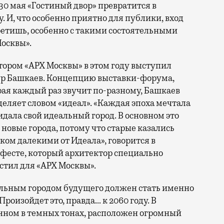
а 30 мая «Гостиный двор» превратится в
И, что особенно приятно для публики, вход
ретишь, особенно с такими состоятельными
Москвы».
тором «АРХ Москвы» в этом году выступил
р Башкаев. Концепцию выставки-форума,
рая каждый раз звучит по-разному, Башкаев
деляет словом «идеал». «Каждая эпоха мечтала
идала свой идеальный город. В основном это
новые города, потому что старые казались
ком далекими от Идеала», говорится в
фесте, который архитектор специально
стил для «АРХ Москвы».
льным городом будущего должен стать именно
Произойдет это, правда… к 2060 году. В
ном в темных тонах, расположен огромный