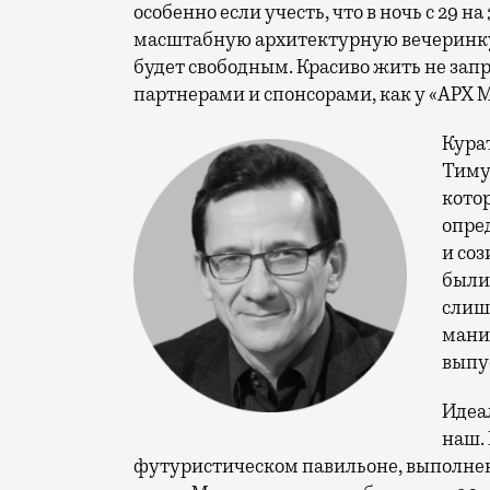
особенно если учесть, что в ночь с 29 н
масштабную архитектурную вечеринку. 
будет свободным. Красиво жить не зап
партнерами и спонсорами, как у «АРХ 
Кура
Тиму
кото
опре
и соз
были 
слиш
мани
выпу
Идеа
наш. 
футуристическом павильоне, выполнен