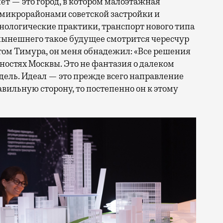
лет — это город, в котором малоэтажная
 микрорайонами советской застройки и
нологические практики, транспорт нового типа
нынешнего такое будущее смотрится чересчур
этом Тимура, он меня обнадежил: «Все решения
ностях Москвы. Это не фантазия о далеком
ель. Идеал — это прежде всего направление
авильную сторону, то постепенно он к этому