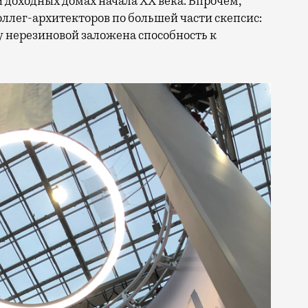
 доходных домах начала XX века. Впрочем,
оллег-архитекторов по большей части скепсис:
у нерезиновой заложена способность к