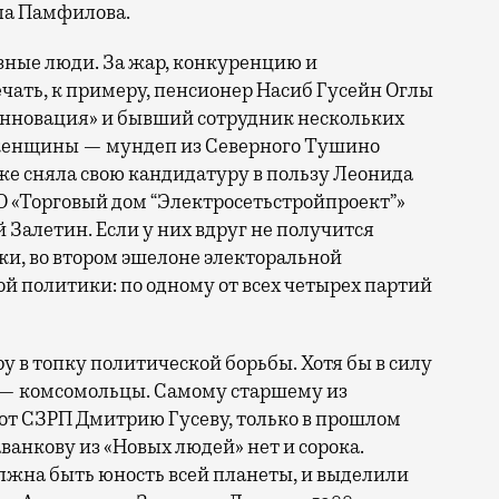
ла Памфилова.
зные люди. За жар, конкуренцию и
ать, к примеру, пенсионер Насиб Гусейн Оглы
Инновация» и бывший сотрудник нескольких
женщины — мундеп из Северного Тушино
зже сняла свою кандидатуру в пользу Леонида
О «Торговый дом “Электросетьстройпроект”»
 Залетин. Если у них вдруг не получится
и, во втором эшелоне электоральной
 политики: по одному от всех четырех партий
 в топку политической борьбы. Хотя бы в силу
и — комсомольцы. Самому старшему из
от СЗРП Дмитрию Гусеву, только в прошлом
аванкову из «Новых людей» нет и сорока.
лжна быть юность всей планеты, и выделили