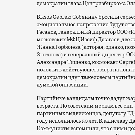
демократии глава Центризбиркома Эл
Вызов Сергею Собянину бросили серье
эмоциональное напряжение будут отвеч
Гасанов, генеральный директор ООО «
московских МФЦ Иосиф Джагаев, две 
Жанна Горбачева (которая, однако, по
Зюганова) и генеральный директор ОО
Александра Тищенко, космонавт Сергей
положить действующего мэра на лопатк
демократии идут тяжеловесы партийной
думской оппозиции.
Партийные кандидаты точно дадут жару
возраста. По советским меркам все он
партийных выдвиженцев, депутату ГД 
году исполнилось 50 лет. Владиславу Д
Коммунисты вспомнили, что с ними до