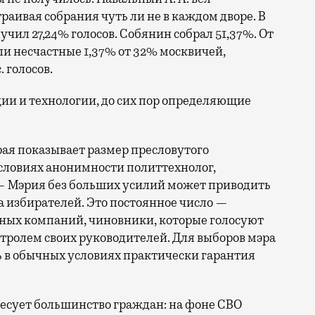
ивая собрания чуть ли не в каждом дворе. В
чил 27,24% голосов. Собянин собрал 51,37%. От
ли несчастные 1,37% от 32% москвичей,
 голосов.
ии и технологии, до сих пор определяющие
ая показывает размер пресловутого
условиях анонимности политтехнолог,
 — Мэрия без больших усилий может приводить
а избирателей. Это постоянное число —
ых компаний, чиновники, которые голосуют
нтролем своих руководителей. Для выборов мэра
сть в обычных условиях практически гарантия
ресует большинство граждан: на фоне СВО