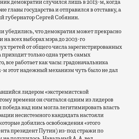
ик демократии случился лишь в 2013-м, когда
е главы государства и отправился в отставку, а
й губернатор Сергей Собянин.
чи убедились, что демократия может прекрасно
 на всех выборах мэра до 2003-го
вух третей от общего числа зарегистрированных
а приходит только одна треть самых
о, все работает как часы: градоначальника
13-м этот надежный механизм чуть было не дал
завшийся лидером «экстремистской
 тому времени он считался одним из лидеров
 победа над ним могла легитимировать власть
трации несистемного кандидата настояли
которые добились освобождения «этого
ента президент Путин) из-под стражи по
 не получилось. Навальный А. А. вел