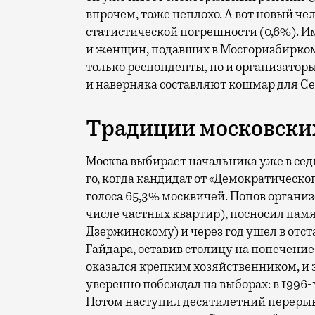
впрочем, тоже неплохо. А вот новый чел
статистической погрешности (0,6%). 
и женщин, подавших в Мосгоризбирком
только респонденты, но и организаторы
и наверняка составляют кошмар для С
Традиции московски
Москва выбирает начальника уже в седь
го, когда кандидат от «Демократическо
голоса 65,3% москвичей. Попов органи
числе частных квартир), посносил пам
Дзержинскому) и через год ушел в отст
Гайдара, оставив столицу на попечени
оказался крепким хозяйственником, и 
уверенно побеждал на выборах: в 1996-м 
Потом наступил десятилетний перерыв: 