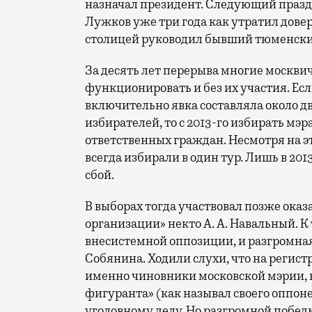
назначал президент. Следующий праздн
Лужков уже три года как утратил довери
столицей руководил бывший тюменски
За десять лет перерыва многие москви
функционировать и без их участия. Если
включительно явка составляла около д
избирателей, то с 2013-го избирать мэр
ответственных граждан. Несмотря на эт
всегда избирали в один тур. Лишь в 20
сбой.
В выборах тогда участвовал позже ока
организации» некто А. А. Навальный. К
внесистемной оппозиции, и разгромная
Собянина. Ходили слухи, что на регис
именно чиновники московской мэрии, 
фигуранта» (как называл своего оппон
уголовному делу. Но разгромной победы