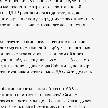
ия Андреевича Зюганова Леонида 1988 года
 и молодежно смотрится сверстник новой
из ЛДПР, родившийся в 1991 году, но уже
благодаря близкому сотрудничеству с покойным
ировал еще в начале прошлого десятилетия,
льствует и социология. Почти половина из
мае 2023 года москвичей — 46,9% — знают имя
дентов могла спутать его с дедом). Юного
знали 16,3%, депутата Гусева — 11,8%, а нового
т унывать, ведь даже мэра Собянина, несмотря
ейтинг узнаваемости только 96,8%. Хотя должны
Собянина проголосовали бы всего 66,8%
ринципе собирается голосовать). Самым
осса является молодой Зюганов. В свои 35 лет
5%. Чернышов и Гусев получили по 1%. Что,