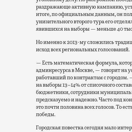
раздражающе активную кампанию, устра
итоге, по официальным данным, он полу
унизительного второго тура его отделя
явившихся на выборы — меньше 40 тыс.
Но именно к 2013-му сложились традиц
исход всех региональных голосований.
— Есть математическая формула, котор
админресурса в Москве, — говорит на 
работавший по контрактам с городом.
на выборы 13–14% от списочного состав
бюджетники, сотрудники муниципальн
предсказуемо и надежно. Часто под ко
это почти половина всех голосов. То е
победы.
Городская повестка сегодня мало инте