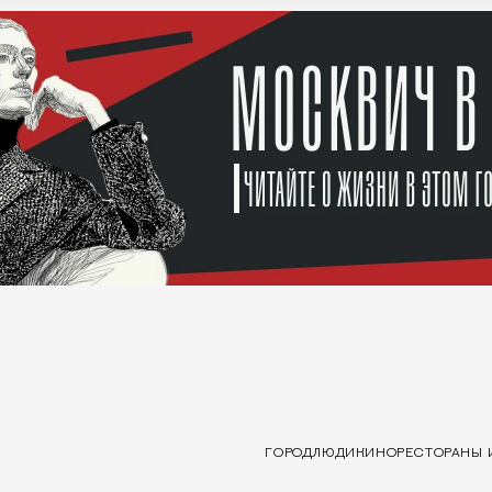
ГОРОД
ЛЮДИ
КИНО
РЕСТОРАНЫ 