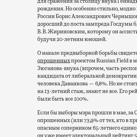
для сражения за столицу внука Геннад
рождения. Но особенно стильно, модно
России Борис Александрович Чернышов 
доросший до поста зампреда Госдумы 
В. В. Жириновским, которому он ассист
будучи 20-летним юношей.
О накале предвыборной борьбы свидете
опрошенных
проектом Russian Field в 
Зюганова-внука (впрочем, часть респон
кандидата от либеральной демократии у
человека Даванкова — 6,8%. Но не стои
на 13-летний стаж, знают не все. Его р
были быть все 100%.
Если бы выборы мэра прошли в мае, за 
опрошенных (или 73,9% от тех, кто в п
опасным соперником 65-летнего единор
он уже имеет электоральный рейтинг 5,