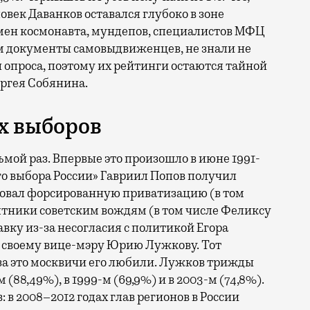
овек Даванков оставался глубоко в зоне
Имен космонавта, мундепов, специалистов МФЦ
 документы самовыдвиженцев, не знали не
 опроса, поэтому их рейтинги остаются тайной
ергея Собянина.
х выборов
мой раз. Впервые это произошло в июне 1991-
го выбора России» Гавриил Попов получил
зовал форсированную приватизацию (в том
ятники советским вождям (в том числе Феликсу
авку из-за несогласия с политикой Егора
е своему вице-мэру Юрию Лужкову. Тот
за это москвичи его любили. Лужков трижды
(88,49%), в 1999-м (69,9%) и в 2003-м (74,8%).
в 2008–2012 годах глав регионов в России