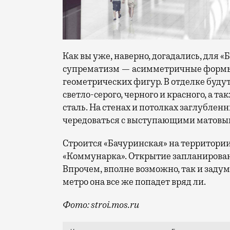
Как вы уже, наверно, догадались, для 
супрематизм — асимметричные формы,
геометрических фигур. В отделке буду
светло-серого, черного и красного, а
сталь. На стенах и потолках заглублен
чередоваться с выступающими матов
Строится «Бачуринская» на территори
«Коммунарка». Открытие запланировано
Впрочем, вполне возможно, так и задум
метро она все же попадет вряд ли.
Фото: stroi.mos.ru
По задумке авторов, турбина эта прой