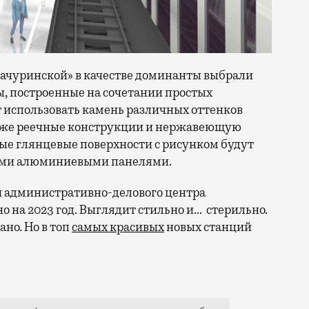
«Бачуринской» в качестве доминанты выбрали
 построенные на сочетании простых
т использовать камень различных оттенков
 также реечные конструкции и нержавеющую
ные глянцевые поверхности с рисунком будут
ыми алюминиевыми панелями.
и административно-делового центра
 на 2023 год. Выглядит стильно и… стерильно.
ано. Но в топ
самых красивых
новых станций
дет через всю платформенную часть и будет служить о