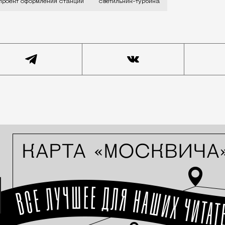
проект оформления станции
светильник-турбина