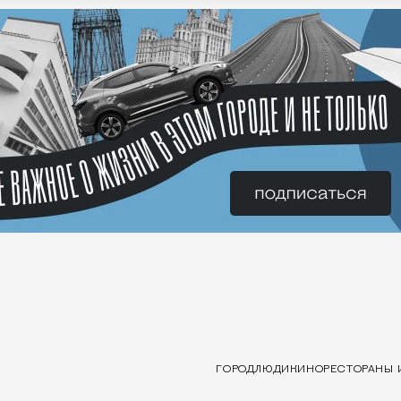
ГОРОД
ЛЮДИ
КИНО
РЕСТОРАНЫ 