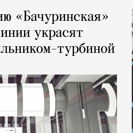
ию «Бачуринская»
линии украсят
ильником-турбиной