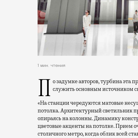
1 мин. чтения
По задумке авторов, турбина эта пройдет через всю платформенную часть и будет
служить основным источником св
«На станции чередуются матовые несу
потолка. Архитектурный светильник п
опираясь на колонны. Динамику конст
цветовые акценты на потолке. Прием о
столичного метро, когда облик всей ст