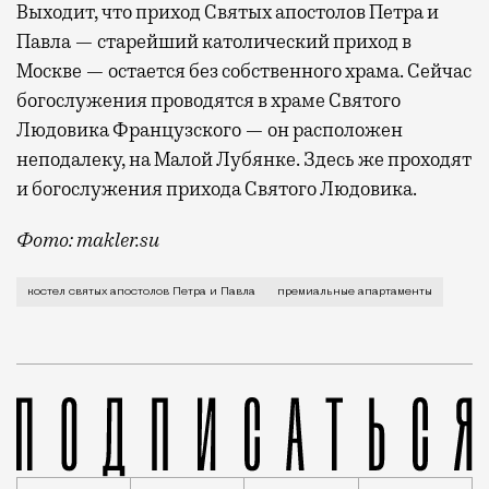
Выходит, что приход Святых апостолов Петра и
Павла — старейший католический приход в
Москве — остается без собственного храма. Сейчас
богослужения проводятся в храме Святого
Людовика Французского — он расположен
неподалеку, на Малой Лубянке. Здесь же проходят
и богослужения прихода Святого Людовика.
Фото: makler.su
В пустынном Милютинском переулке стоит здание, в 
костел святых апостолов Петра и Павла
премиальные апартаменты