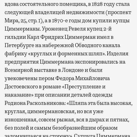
вдова состоятельного помещика, в 1828 году стала
следующей владелицей недвижимости (проспект
Мира, 25, стр. 1), а в 1870-е годы дом купили купцы
Циммерманы. Уроженец Ревеля купец 2-й
гильдии Карл Фридрих Циммерман имел в
Петербурге на набережной Обводного канала
фабрику «круглых и форменных шляп». Изделия
предприятия Циммермана экспонировались на
Всемирной выставке в Лондоне и были
увековечены пером Федора Михайловича
Достоевского в романе «Преступление и
наказание» при описании деталей одежды
Родиона Раскольникова: «Шляпа эта была высокая,
круглая, циммермановская, но вся уже
изношенная, совсем рыжая, вся в дырах и пятнах,
без полей и самым безобразнейшим образом
заломившаяся на сторону». Супруга Циммермана