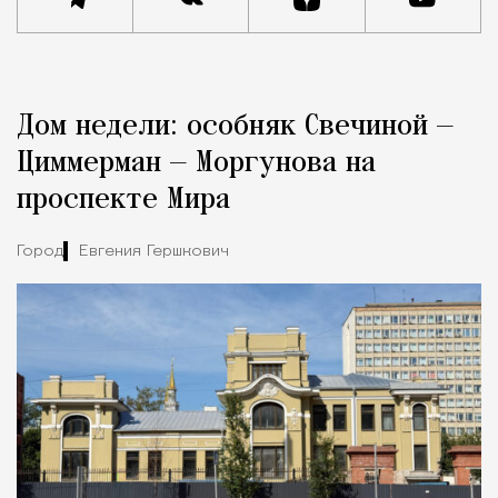
Реклама
Редакция Москвич Mag
Дом недели: особняк Свечиной —
Город
Циммерман — Моргунова на
проспекте Мира
Город
Евгения Гершкович