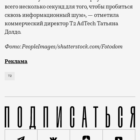
всего несколько секунд для того, чтобы пробиться
сквозь информационный шум», — отметила
коммерческий директор Т2 AdTech Татьяна
Долдо.
Фото: PeopleImages/shutterstock.com/Fotodom
Мобильный оператор Т2 изучил модели интернет-потр
Реклама
Т2