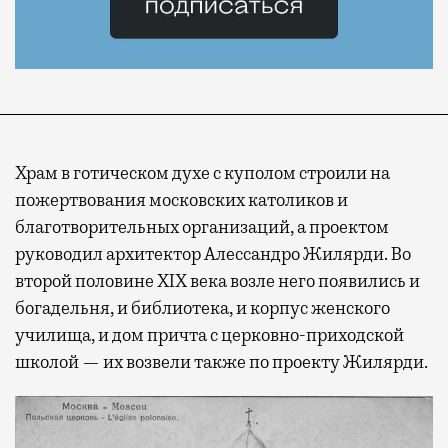
Храм в готическом духе с куполом строили на
пожертвования московских католиков и
благотворительных организаций, а проектом
руководил архитектор Алессандро Жилярди. Во
второй половине XIX века возле него появились и
богадельня, и библиотека, и корпус женского
училища, и дом причта с церковно-приходской
школой — их возвели также по проекту Жилярди.