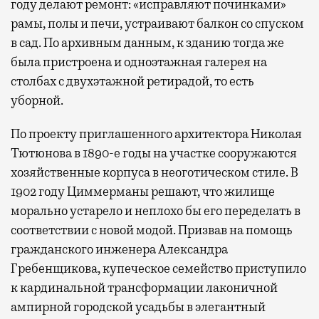
году делают ремонт: «исправляют починками»
рамы, полы и печи, устраивают балкон со спуском
в сад. По архивным данным, к зданию тогда же
была пристроена и одноэтажная галерея на
столбах с двухэтажной ретирадой, то есть
уборной.
По проекту приглашенного архитектора Николая
Тютюнова в 1890-е годы на участке сооружаются
хозяйственные корпуса в неоготическом стиле. В
1902 году Циммерманы решают, что жилище
морально устарело и неплохо бы его переделать в
соответствии с новой модой. Призвав на помощь
гражданского инженера Александра
Гребенщикова, купеческое семейство приступило
к кардинальной трансформации лаконичной
ампирной городской усадьбы в элегантный