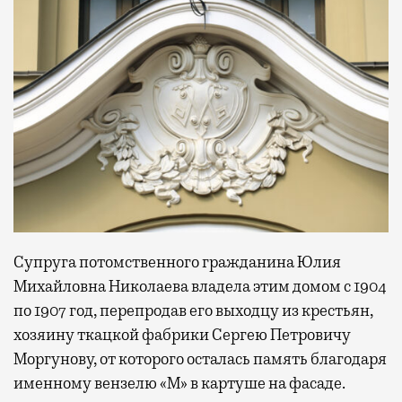
Супруга потомственного гражданина Юлия
Михайловна Николаева владела этим домом с 1904
по 1907 год, перепродав его выходцу из крестьян,
хозяину ткацкой фабрики Сергею Петровичу
Моргунову, от которого осталась память благодаря
именному вензелю «М» в картуше на фасаде.