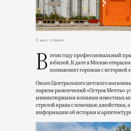
2 мин. чтения
В этом году профессиональный праздник День строителя отмечает 70-летний
юбилей. К дате в Москве открыло
познакомят горожан с историей 
Около Центрального детского магазина 
парком развлечений «Остров Мечты» у
миниатюрными копиями известных мос
стрелой крана с помощью джойстика, а
информацию об истории и архитектурн