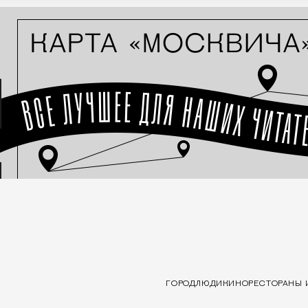
ГОРОД
ЛЮДИ
КИНО
РЕСТОРАНЫ 