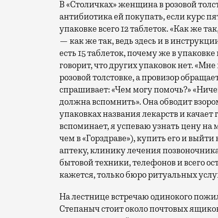
В «Столичках» женщина в розовой толс
антибиотика ей покупать, если курс пят
упаковке всего 12 таблеток. «Как же та
— как же так, ведь здесь и в инструкци
есть 15 таблеток, почему же в упаковк
говорит, что других упаковок нет. «Мн
розовой толстовке, а провизор обращае
спрашивает: «Чем могу помочь?» «Нич
должна вспомнить». Она обводит взоро
упаковках названия лекарств и качает го
вспоминает, я успеваю узнать цену на м
чем в «Горздраве»), купить его и выйти
аптеку, клинику лечения позвоночника
бытовой техники, телефонов и всего ост
кажется, только бюро ритуальных услу
На лестнице встречаю одинокого пожил
Степаныч стоит около почтовых ящико