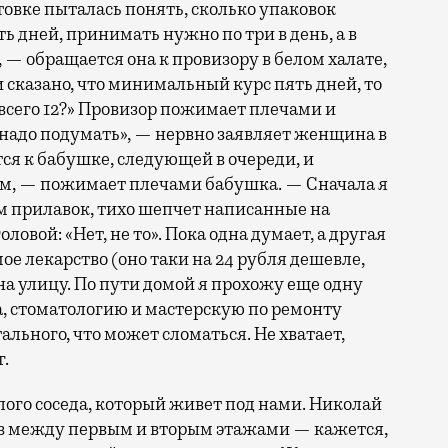
товке пыталась понять, сколько упаковок
ь дней, принимать нужно по три в день, а в
к, — обращается она к провизору в белом халате,
и сказано, что минимальный курс пять дней, то
е всего 12?» Провизор пожимает плечами и
е надо подумать», — нервно заявляет женщина в
тся к бабушке, следующей в очереди, и
ем, — пожимает плечами бабушка. — Сначала я
м прилавок, тихо шепчет написанные на
ловой: «Нет, не то». Пока одна думает, а другая
ое лекарство (оно таки на 24 рубля дешевле,
 на улицу. По пути домой я прохожу еще одну
, стоматологию и мастерскую по ремонту
ального, что может сломаться. Не хватает,
г.
ого соседа, который живет под нами. Николай
в между первым и вторым этажами — кажется,