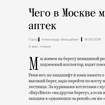
Чего в Москве м
аптек
Город
Александр Фельдберг
18.09.2018
3 мин. чтения
Мы живем на берегу невидимой реки: по руслу Фильки, которую давно убрали в
подземный коллектор, ходят пое
Реки нет, но ландшафт и язык память о
высокий берег, надо перейти по мосту 
лестнице. За куриными котлетами с ку
«ВкусВилл» «на другом берегу», а если и
заходим в «джанкшоп за рекой», он же 