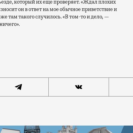
езде, который их еще проверяет. «Ждал плохих
зносит он в ответ на мое обычное приветствие и
 же там такого случилось. «В том-то и дело, —
 ничего».
 руслу Фильки, которую давно убрали в подземный колл