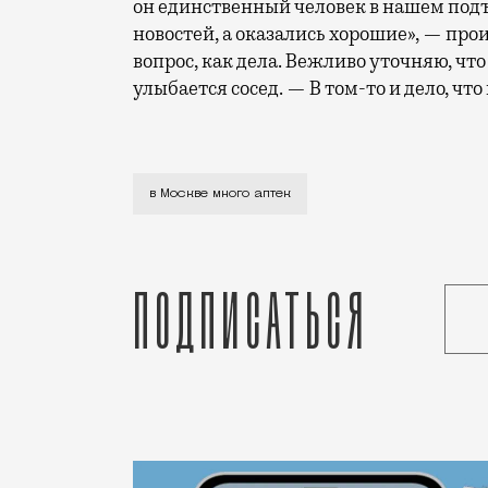
он единственный человек в нашем подъ
новостей, а оказались хорошие», — прои
вопрос, как дела. Вежливо уточняю, что
улыбается сосед. — В том-то и дело, что
Мы живем на берегу невидимой реки: по
в Москве много аптек
Подписаться
Статья
Александр Фельдберг
Город