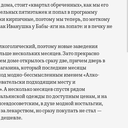
 дома, стоит «квартал обреченных», как мы его
нельных пятиэтажек и попал в программу
ки кирпичные, поэтому мы теперь, по меткому
к Иванушка у Бабы-яги на лопате: и в печку не
алкоголический, поэтому новые заведения
льше нескольких месяцев. Зато прекрасно
м доме открылось сразу две, причем дверь в
 магазина, который последние месяцы
 под модно-бессмысленным именем «Алко-
девательски подходящим месту и
. А несколько месяцев спустя рядом
альянской одежды по доступным ценам, и на
псевдосоветским, в духе модной ностальгии,
за лекарством, но сразу покупать не стал —
й дешевле.