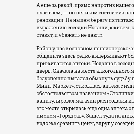
А еще за рекой, прямо напротив нашего
называем, — он целиком состоит из па
реновации. На нашем берегу пятиэтаж
выражению соседки Наташи, «живем, ка
ставят, и убежать не дают».
Район у нас в основном пенсионерско-
общепита здесь редко выдерживают бо
приживаются аптеки. Недавно в соседне
дверь. Сначала на месте алкогольного
безуспешно пытался обмануть судьбу
Мини-Маркет», открылась аптека с из
обстоятельствам названием «Столички»
капитулировал магазин распродажи ит
его месте открылась еще одна аптека с 
именем «Горздрав». Зашел туда на днях 
надо же сравнить цены, вдруг у соседе