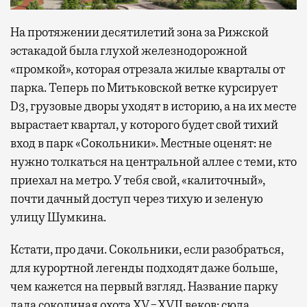
На протяжении десятилетий зона за Рижской
эстакадой была глухой железнодорожной
«промкой», которая отрезала жилые кварталы от
парка. Теперь по Митьковской ветке курсирует
D3, грузовые дворы уходят в историю, а на их месте
вырастает квартал, у которого будет свой тихий
вход в парк «Сокольники». Местные оценят: не
нужно толкаться на центральной аллее с теми, кто
приехал на метро. У тебя свой, «калиточный»,
почти дачный доступ через тихую и зеленую
улицу Шумкина.
Кстати, про дачи. Сокольники, если разобраться,
для курортной легенды подходят даже больше,
чем кажется на первый взгляд. Название парку
дала соколиная охота XV−XVII веков: сюда