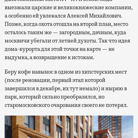
выезжали царские и великокняжеские компании,
а особенно ей увлекался Алексей Михайлович.
Позже, когда охота отошла на второй план, место
осталось таким же — загородным, дачным, куда
москвичи убегали от летней духоты. Так что идея
дома-курорта для этой точки на карте — не
выдумка, а возвращение к истокам.
Беру кофе навынос в одном из хипстерских мест
(после реновации, первый этап которой
завершился в декабре, их тут немало) и ныряю в
парк, который сильно преобразился, но
старомосковского очарования своего не потерял.