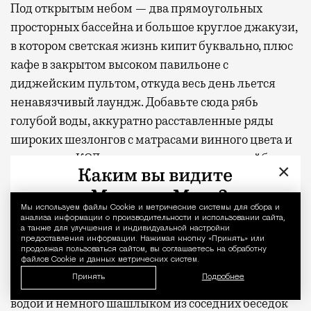
Под открытым небом — два прямоугольных
просторных бассейна и большое круглое джакузи,
в котором светская жизнь кипит буквально, плюс
кафе в закрытом высоком павильоне с
диджейским пультом, откуда весь день льется
ненавязчивый лаундж. Добавьте сюда рябь
голубой воды, аккуратно расставленные ряды
широких шезлонгов с матрасами винного цвета и
надписью «КОД» на каждом, и получите вайб
×
отелей, где халаты не воруют, а покупают в бутике
на первом этаже.
Мы используем файлы Сookie и метрические системы для сбора и
Уведомление 
анализа информации о производительности и использовании сайта,
Солнечный свет пробивается сквозь кроны и
а также для улучшения и индивидуальной настройки
предоставления информации. Нажимая кнопку «Принять» или
рассыпается по воде бликами — в Дубае за такой
продолжая пользоваться сайтом, вы соглашаетесь на обработку
файлов Cookie и данных метрических систем.
эффект отвечает ландшафтный дизайнер, здесь
Принять
Подробнее
справляется сокольнический лес. Пахнет хвоей,
водой и немного шашлыком из соседних беседок