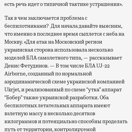
есть речь идет о типичной тактике устрашения».
Так в чем заключается проблема с
беспилотниками? Для начала давайте выясним,
что именно в последнее время сыплется с неба на
Москву. «Для атак на Московский регион
украинская сторона использовала несколько
моделей БЛА самолетного типа, — рассказывает
Денис Фетудинов. — В том числе БЛА UJ-22
Airborne, созданный по нормальной
аэродинамической схеме украинской компанией
Ukrjet, и реализованный по схеме “утка” аппарат
“Бобер” также украинской разработки. Оба
беспилотных летательных аппарата имеют
взлетную массу в несколько десятков
килограммов и потенциально способны проделать
путь от территории, контролируемой