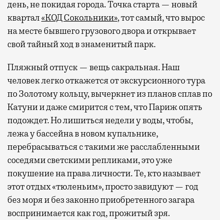
день, не покидая города. Точка старта — новый
квартал
«КОД Сокольники»
, тот самый, что вырос
на месте бывшего грузового двора и открывает
свой тайный ход в знаменитый парк.
Пляжный отпуск — вещь сакральная. Наш
человек легко откажется от экскурсионного тура
по Золотому кольцу, вычеркнет из планов сплав по
Катуни и даже смирится с тем, что Париж опять
подождет. Но лишиться недели у воды, чтобы,
лежа у бассейна в новом купальнике,
перебрасываться с такими же расслабленными
соседями светскими репликами, это уже
покушение на права личности. Те, кто называет
этот отдых «тюленьим», просто завидуют — год
без моря и без законно приобретенного загара
воспринимается как год, прожитый зря.