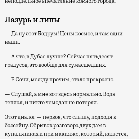
неподдельное впечатление южного города.
Лазурь и липы
— Да ну этот Бодрум! Цены космос, и там одни
наши.
— А что, в Дубае лучше? Сейчас пятьдесят
градусов, это вообще для сумасшедших.
— В Сочи, между прочим, стало прекрасно.
— Слушай, а мне вот здесь нормально. Вода
теплая, и никто чемодан не потерял.
Этот диалог — первое, что слышу, подходя к
бассейну. Обрывок разговора двух дам в
купальниках и при макияже, который, кажется,