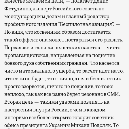
качестве желаемой цели, — полагает Денис
Фетудинов, эксперт Российского совета по
международным делам и главный редактор
профильного издания “Беспилотная авиация”. —
Но видя, что косвенным образом достигается
такой эффект, она может постараться его развить.
Первая же и главная цель таких налетов — чисто
пропагандистская, направленная на поднятие
боевого духа собственных граждан. Что касается
чисто материального ущерба, то расчет идет на то,
что если он будет, то отлично, а если беспилотник
просто взорвется, ничего не повредив, то тоже
неплохо, так как все равно будет резонанс в СМИ.
Вторая цель — такими ударами повлиять на
настроения внутри России, о чем в каждом
интервью все более открыто говорит советник
офиса президента Украины Михаил Подоляк. То