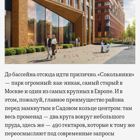
До бассейна отсюда идти прилично. «Сокольники»
— парк огромный: как-никак, самый старый в
Москве и один из самых крупных в Европе. И в
этом, пожалуй, главное преимущество района
перед замкнутым в Садовом кольце центром: там
весь променад — два круга вокруг небольшого
пруда, здесь же — 490 гектаров, которые к тому же
переосмысляют под современные запросы