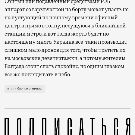
Сбитый или подавленный средствами РЭБ
аппарат со взрывчаткой на борту может упасть не
на пустующий по ночному времени офисный
центр, а прямо в толпу, несущуюся к ближайшей
станции метро, и вот тогда жертв будет по-
настоящему много. Украина все-таки производит
слишком мало дронов для того, чтобы тратить их
на московские девятиэтажки, а потому жителям
Багдада стоит спать спокойно, но одним глазком
все же поглядывать в небо.
Налеты украинских БПЛА на Москву успели стать при
атаки беспилотников