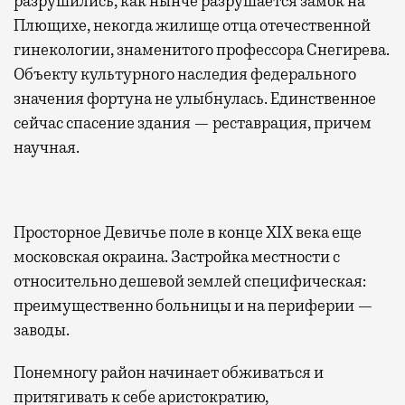
разрушились, как нынче разрушается замок на
Плющихе, некогда жилище отца отечественной
гинекологии, знаменитого профессора Снегирева.
Объекту культурного наследия федерального
значения фортуна не улыбнулась. Единственное
сейчас спасение здания — реставрация, причем
научная.
Просторное Девичье поле в конце XIX века еще
московская окраина. Застройка местности с
относительно дешевой землей специфическая:
преимущественно больницы и на периферии —
заводы.
Понемногу район начинает обживаться и
притягивать к себе аристократию,