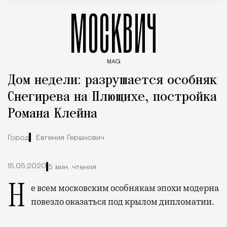
МОСКВИЧ
MAG
Введите ключевые слова для поиска статей
Дом недели: разрушается особняк
Снегирева на Плющихе, постройка
Романа Клейна
Город
Евгения Гершкович
15.05.2020
5 мин. чтения
Не всем московским особнякам эпохи модерна
повезло оказаться под крылом дипломатии.