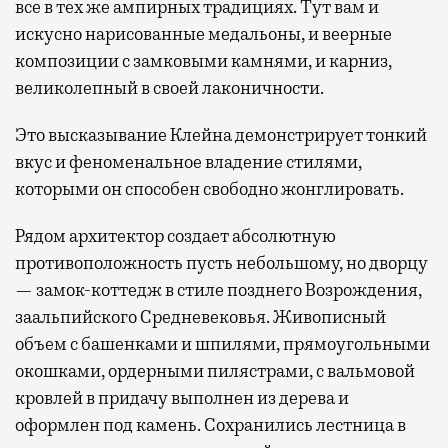
все в тех же ампирных традициях. Тут вам и
искусно нарисованные медальоны, и веерные
композиции с замковыми камнями, и карниз,
великолепный в своей лаконичности.
Это высказывание Клейна демонстрирует тонкий
вкус и феноменальное владение стилями,
которыми он способен свободно жонглировать.
Рядом архитектор создает абсолютную
противоположность пусть небольшому, но дворцу
— замок-коттедж в стиле позднего Возрождения,
заальпийского Средневековья. Живописный
объем с башенками и шпилями, прямоугольными
окошками, ордерными пилястрами, с вальмовой
кровлей в придачу выполнен из дерева и
оформлен под камень. Сохранились лестница в