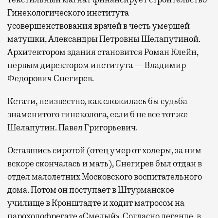
Гинекологического института
усовершенствования врачей в честь умершей
матушки, Александры Петровны Шелапутиной.
Архитектором здания становится Роман Клейн,
первым директором института — Владимир
Федорович Снегирев.
Кстати, неизвестно, как сложилась бы судьба
знаменитого гинеколога, если б не все тот же
Шелапутин. Павел Григорьевич.
Оставшись сиротой (отец умер от холеры, за ним
вскоре скончалась и мать), Снегирев был отдан в
отдел малолетних Московского воспитательного
дома. Потом он поступает в Штурманское
училище в Кронштадте и ходит матросом на
пароходофрегате «Смелый». Согласно легенде, в