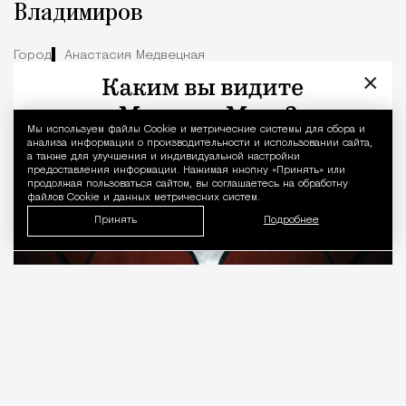
Владимиров
Город
Анастасия Медвецкая
×
Мы используем файлы Сookie и метрические системы для сбора и
Уведомление 
анализа информации о производительности и использовании сайта,
а также для улучшения и индивидуальной настройки
предоставления информации. Нажимая кнопку «Принять» или
продолжая пользоваться сайтом, вы соглашаетесь на обработку
файлов Cookie и данных метрических систем.
Принять
Подробнее
08.08.2026
7 мин. чтения
О рождении за границей благодаря бабушке
Алисе Фрейндлих, о папе, который устраивал
трудотерапию, заставляя убирать за собаками на