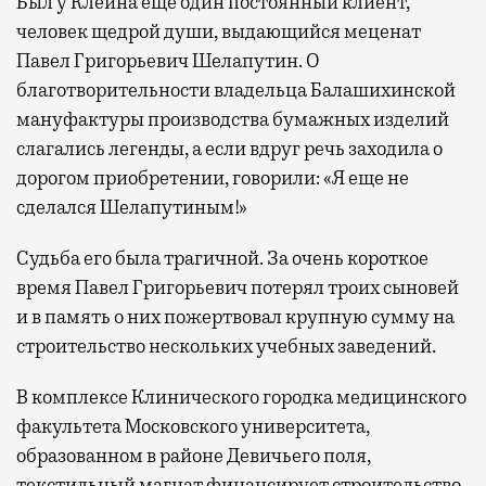
Был у Клейна еще один постоянный клиент,
человек щедрой души, выдающийся меценат
Павел Григорьевич Шелапутин. О
благотворительности владельца Балашихинской
мануфактуры производства бумажных изделий
слагались легенды, а если вдруг речь заходила о
дорогом приобретении, говорили: «Я еще не
сделался Шелапутиным!»
Судьба его была трагичной. За очень короткое
время Павел Григорьевич потерял троих сыновей
и в память о них пожертвовал крупную сумму на
строительство нескольких учебных заведений.
В комплексе Клинического городка медицинского
факультета Московского университета,
образованном в районе Девичьего поля,
текстильный магнат финансирует строительство