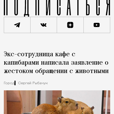
Реклама
Редакция Москвич Mag
Экс-сотрудница кафе с
Город
капибарами написала заявление о
жестоком обращении с животными
Город
Сергей Рыбачук