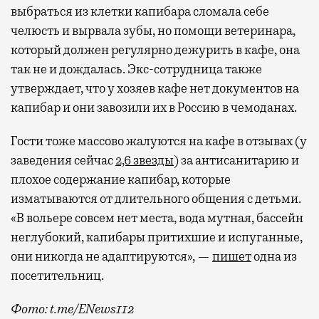
выбраться из клетки капибара сломала себе
челюсть и вырвала зубы, но помощи ветеринара,
который должен регулярно дежурить в кафе, она
так не и дождалась. Экс-сотрудница также
утверждает, что у хозяев кафе нет документов на
капибар и они завозили их в Россию в чемоданах.
Гости тоже массово жалуются на кафе в отзывах (у
заведения сейчас
2,6 звезды
) за антисанитарию и
плохое содержание капибар, которые
изматываются от длительного общения с детьми.
«В вольере совсем нет места, вода мутная, бассейн
неглубокий, капибары притихшие и испуганные,
они никогда не адаптируются», —
пишет
одна из
посетительниц.
Фото: t.me/ENews112