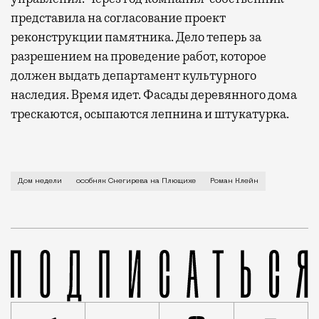
представила на согласование проект
реконструкции памятника. Дело теперь за
разрешением на проведение работ, которое
должен выдать департамент культурного
наследия. Время идет. Фасады деревянного дома
трескаются, осыпаются лепнина и штукатурка.
Не всем московским особнякам эпохи модерна повез
Дом недели
особняк Снегирева на Плющихе
Роман Клейн