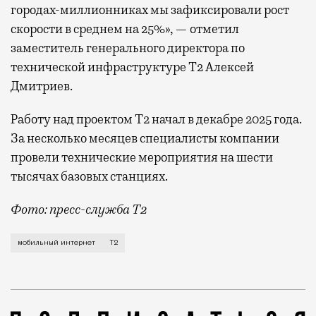
городах-миллионниках мы зафиксировали рост
скорости в среднем на 25%», — отметил
заместитель генерального директора по
технической инфраструктуре Т2 Алексей
Дмитриев.
Работу над проектом Т2 начал в декабре 2025 года.
За несколько месяцев специалисты компании
провели технические мероприятия на шести
тысячах базовых станциях.
Фото: пресс-служба Т2
Мобильный оператор Т2 завершил работы по увеличе
мобильный интернет
Т2