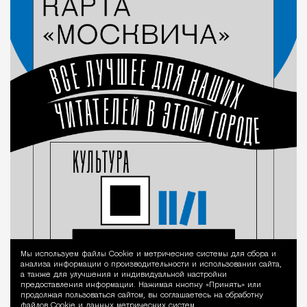
Мы используем файлы Сookie и метрические системы для сбора и
Уведомление 
анализа информации о производительности и использовании сайта,
а также для улучшения и индивидуальной настройки
предоставления информации. Нажимая кнопку «Принять» или
продолжая пользоваться сайтом, вы соглашаетесь на обработку
файлов Cookie и данных метрических систем.