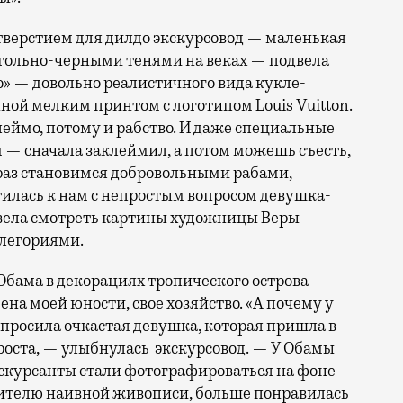
тверстием для дилдо экскурсовод — маленькая
угольно-черными тенями на веках — подвела
о» — довольно реалистичного вида кукле-
ной мелким принтом с логотипом Louis Vuitton.
 клеймо, потому и рабство. И даже специальные
м — сначала заклеймил, а потом можешь съесть,
 раз становимся добровольными рабами,
тилась к нам с непростым вопросом девушка-
повела смотреть картины художницы Веры
легориями.
Обама в декорациях тропического острова
ена моей юности, свое хозяйство. «А почему у
спросила очкастая девушка, которая пришла в
проста, — улыбнулась экскурсовод. — У Обамы
 Экскурсанты стали фотографироваться на фоне
бителю наивной живописи, больше понравилась