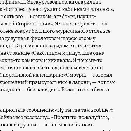
ьтфильмы. Экскурсовод поблагодарила за
«Вот здесь у нас туалет с кабинками для секса,
де есть все — комиксы, альбомы, научно-
я любой ориентации». Я зашел в туалет — он
лиотеке вокруг большого журнального стола все
ила девушка в фиолетовом шарфе своему
ланд!» Строгий юноша рядом с ними читал
на странице «Секс лицом к лицу». Еще одна
какие-то комиксы и хихикала. Я почему-то
а, точно так же хихикая, показывал мне по
й переливной календарик: «Смотри, — говорил
я крошечный прямоугольник в ладони, — вот так
накидкой — без накидки!» Боже, что это был за
 прислала сообщение: «Ну ты где там вообще?»
Сейчас все расскажу». «Простите, пожалуйста, —
 нашей группы, — вы не могли бы нас с