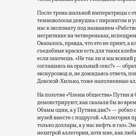
После трона шальной императрицы с о
темноволосая девушка с пирсингом и 
нас к экспонату под названием «Рабств
негритянке на четвереньках, испещрен
Оказалось, правда, что это не принт, а
съедобные краски есть для таких клей
если захочешь. «Не так ли и мы всякий
соглашаясь на оральный секс?» — обра
экскурсовод и, не дожидаясь ответа, 
Донской-Хилько, тоже наполненные ал
На полотне «Члены общества» Путин и 
демонстрируют, как сказали бы во врем
Обамы один, а у Путина два?» — робко 
музей вместе с подругой. «Аллегория 
только доллары, а у нас нефть и газ».
нехитрой аллегории, хотя мне, как лю