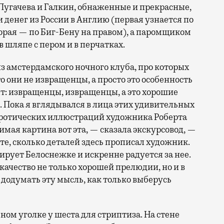
 Пугачева и Галкин, обнаженные и прекрасные,
и денег из России в Англию (первая узнается по
торая — по Биг-Бену на правом), а паромщиком
в шляпе с пером и в перчатках.
 амстердамского ночного клуба, про которых
о они не извращенцы, а просто это особенность
ят: извращенцы, извращенцы, а это хорошие
. Пока я вглядывался в лица этих удивительных
эротических иллюстраций художника Роберта
имая картина вот эта, — сказала экскурсовод, —
ите, сколько деталей здесь прописал художник.
ирует Белоснежке и искренне радуется за нее.
ачество не только хорошей прелюдии, но и в
о додумать эту мысль, как только выберусь
ом уголке у шеста для стриптиза. На стене