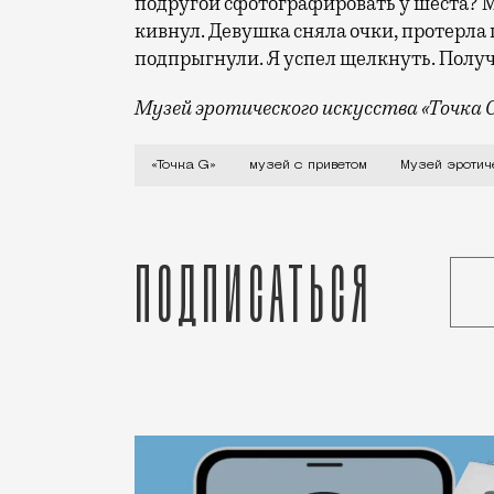
подругой сфотографировать у шеста? Мы
кивнул. Девушка сняла очки, протерла 
подпрыгнули. Я успел щелкнуть. Получ
Музей эротического искусства «Точка 
«В наше время тоже можно найти насосы
«Точка G»
музей с приветом
Музей эротич
Подписаться
Статья
Александр Фельдберг
Город