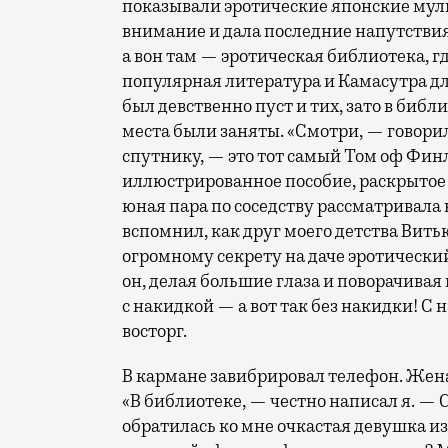
показывали эротические японские мул
внимание и дала последние напутствия: 
а вон там — эротическая библиотека, г
популярная литература и Камасутра дл
был девственно пуст и тих, зато в биб
места были заняты. «Смотри, — говор
спутнику, — это тот самый Том оф Фин
иллюстрированное пособие, раскрытое 
юная пара по соседству рассматривала 
вспомнил, как друг моего детства Витьк
огромному секрету на даче эротически
он, делая большие глаза и поворачива
с накидкой — а вот так без накидки! С 
восторг.
В кармане завибрировал телефон. Жена
«В библиотеке, — честно написал я. — 
обратилась ко мне очкастая девушка из