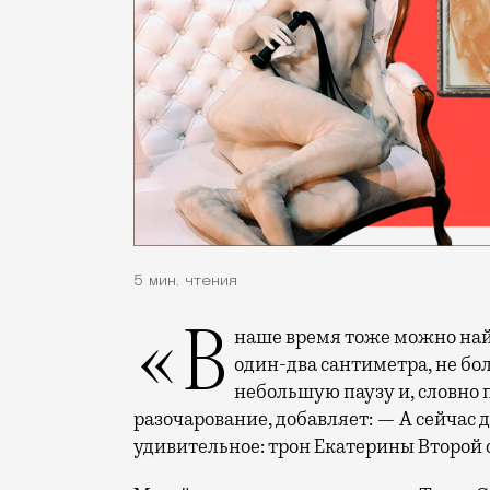
5 мин. чтения
«В наше время тоже можно найти насосы для увеличения пениса, но лишь на
один-два сантиметра, не бо
небольшую паузу и, словно 
разочарование, добавляет: — А сейчас 
удивительное: трон Екатерины Второй