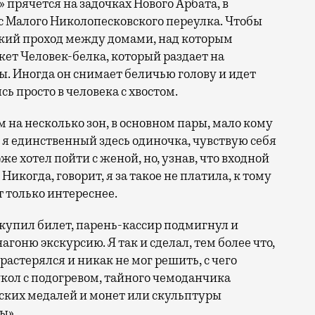
 прячется на задочках Нового Арбата, в
 с Малого Николопесковского переулка. Чтобы
зкий проход между домами, над которым
жет Человек-белка, который раздает на
. Иногда он снимает беличью голову и идет
ь просто в человека с хвостом.
м на несколько зон, в основном пары, мало кому
 я единственный здесь одиночка, чувствую себя
е хотел пойти с женой, но, узнав, что входной
 Никогда, говорит, я за такое не платила, к тому
т только интереснее.
я купил билет, парень-кассир подмигнул и
нагоню экскурсию. Я так и сделал, тем более что,
 растерялся и никак не мог решить, с чего
кол с подогревом, тайного чемоданчика
ских медалей и монет или скульптуры
ы».