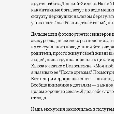
другая работа Донской-Хилько. На ней
как античные боги, везут по воде мешк
силуэту церквушки на левом берегу, в
у них поэт Илья Резник, тоже голый, но 
Дальше шли фотопортреты свингеров из
экскурсовод несколько раз пояснила, чт
их сексуального поведения: «Вот говор
родители, просто живут своей жизнью»
людей, наша группа перешла к циклу 
Хьюза к сказке о Белоснежке. «Моя люб
я называю ее “После оргазма”. Посмотр
Вот, например, крошка енот — он аплод
Вообще внимание к деталям — важное к
целом хорошего секса». Я дал себе слов
отсюда.
Наша экскурсия закончилась в полутемн