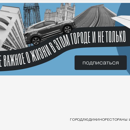
ГОРОД
ЛЮДИ
КИНО
РЕСТОРАНЫ 