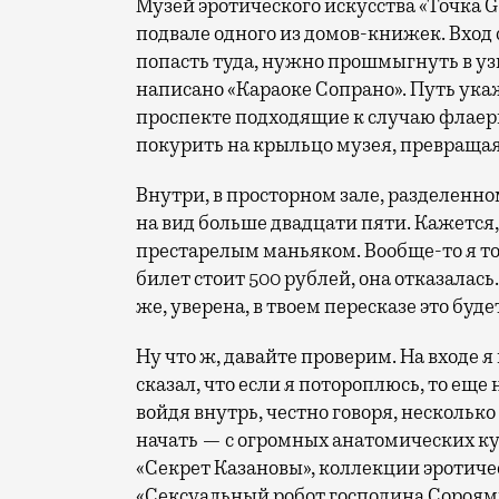
Музей эротического искусства «Точка G»
подвале одного из домов-книжек. Вход
попасть туда, нужно прошмыгнуть в у
написано «Караоке Сопрано». Путь ука
проспекте подходящие к случаю флаеры
покурить на крыльцо музея, превращаяс
Внутри, в просторном зале, разделенно
на вид больше двадцати пяти. Кажется,
престарелым маньяком. Вообще-то я тож
билет стоит 500 рублей, она отказалась.
же, уверена, в твоем пересказе это буде
Ну что ж, давайте проверим. На входе 
сказал, что если я потороплюсь, то еще 
войдя внутрь, честно говоря, несколько
начать — с огромных анатомических ку
«Секрет Казановы», коллекции эротиче
«Сексуальный робот господина Сороям