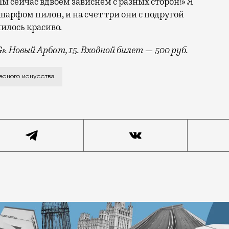
 сейчас вдвоем зависнем с разных сторон!» Я
шарфом пилон, и на счет три они с подругой
илось красиво.
G»
. Новый Арбат, 15. Входной билет — 500 руб.
 для увеличения пениса, но лишь на один-два сантимет
еского искусства