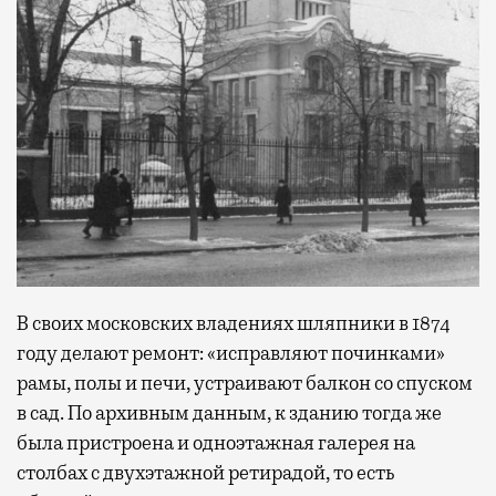
В своих московских владениях шляпники в 1874
году делают ремонт: «исправляют починками»
рамы, полы и печи, устраивают балкон со спуском
в сад. По архивным данным, к зданию тогда же
была пристроена и одноэтажная галерея на
столбах с двухэтажной ретирадой, то есть