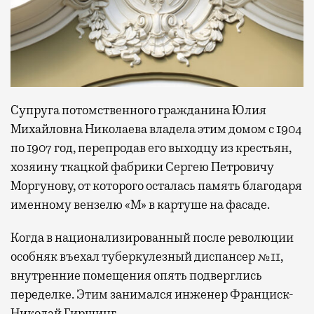
Супруга потомственного гражданина Юлия
Михайловна Николаева владела этим домом с 1904
по 1907 год, перепродав его выходцу из крестьян,
хозяину ткацкой фабрики Сергею Петровичу
Моргунову, от которого осталась память благодаря
именному вензелю «М» в картуше на фасаде.
Когда в национализированный после революции
особняк въехал туберкулезный диспансер №11,
внутренние помещения опять подверглись
переделке. Этим занимался инженер Франциск-
Николай Гиршинг.