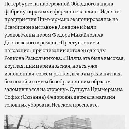
Петербурге на набережной Обводного канала
фабрику «круглых и форменных шляп». Изделия
предприятия Циммермана экспонировались на
Всемирной выставке в Лондоне и были
увековечены пером Федора Михайловича
Достоевского в романе «Преступление и
наказание» при описании деталей одежды
Родиона Раскольникова: «Шляпа эта была высокая,
круглая, циммермановская, но вся уже
изношенная, совсем рыжая, вся в дырах и пятнах,
без полей и самым безобразнейшим образом
заломившаяся на сторону». Супруга Циммермана
Софья (Сюзанна) Федоровна держала магазин
головных уборов на Невском проспекте.