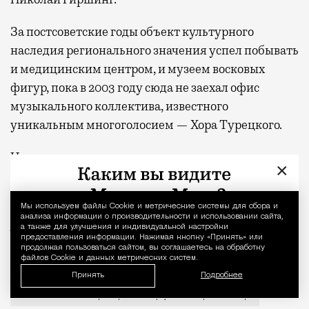
За постсоветские годы объект культурного
наследия регионального значения успел побывать
и медицинским центром, и музеем восковых
фигур, пока в 2003 году сюда не заехал офис
музыкального коллектива, известного
уникальным многоголосием — Хора Турецкого.
Недавно в здании прошла реставрация.
×
Фото: Максим Мухин, Государственный научно-
исследовательский музей архитектуры имени А.
Мы используем файлы Сookie и метрические системы для сбора и
Уведомление 
анализа информации о производительности и использовании сайта,
В. Щусева/pasyvu.com, семейный архив Анатолия
а также для улучшения и индивидуальной настройки
предоставления информации. Нажимая кнопку «Принять» или
Забелина/pastvu.com
продолжая пользоваться сайтом, вы соглашаетесь на обработку
файлов Cookie и данных метрических систем.
История каменного строения в Мещанской слободе —
Принять
Подробнее
ампир
Дом недели
модерн
особняк Свечиной — Циммерман — Моргунова
проспект Мира