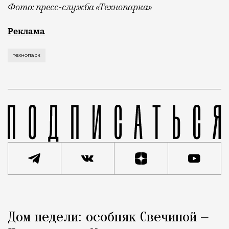
Фото: пресс-служба «Технопарка»
Рекламные кампании техники редко выходят за рамк
Реклама
технопарк
Реклама
Редакция Москвич Mag
Дом недели: особняк Свечиной —
Город