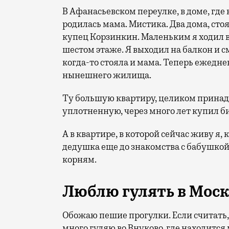
В Афанасьевском переулке, в доме, где
родилась мама. Мистика. Два дома, сто
купец Корзинкин. Маленьким я ходил в
шестом этаже. Я выходил на балкон и см
когда-то стояла и мама. Теперь ежедне
нынешнего жилища.
Ту большую квартиру, целиком прина
уплотненную, через много лет купил 
А в квартире, в которой сейчас живу я,
дедушка еще до знакомства с бабушкой
корням.
Люблю гулять в Мос
Обожаю пешие прогулки. Если считать, 
много гуляю во Внуково, где находится 