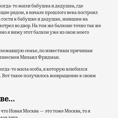
 когда-то жили бабушка и дедушка, где
ящие рядом, в начале прошлого века построил
 гости к бабушке и дедушке, жившим на
отрел во двор. На том же балконе точно так же
вно я вижу этот балкон уже из окон моего
длежавшую семье, по известным причинам
бизнесмен Михаил Фридман.
 когда-то жила особа, в которую влюбился
. Вот такое получилось возвращение к своим
кве…
что Новая Москва — это тоже Москва, то я
моя дача.