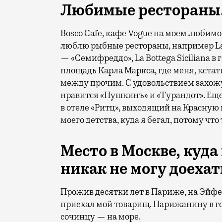
Любимые ресторан
Bosco Cafe, кафе Vogue на моем любимо
люблю рыбные рестораны, например La
— «Семифреддо», La Bottega Siciliana 
площадь Карла Маркса, где меня, кстат
между прочим. С удовольствием захожу 
нравится «Пушкинъ» и «Турандот». Еще
в отеле «Ритц», выходящий на Красную 
моего детства, куда я бегал, потому чт
Место в Москве, куда
никак не могу доеха
Прожив десятки лет в Париже, на Эйфе
приехал мой товарищ. Парижанину в го
сочинцу — на море.