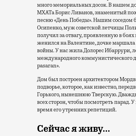
много мемориальных досок. В нашем д
МХАТа Борис Ливанов, знаменитый поэ
песню «День Победы». Нашим соседом 
Осипенко, муж советской летчицы Поли
получил за отвагу, проявленную в боя
женился на Валентине, дочке маршала 
войны. У нас жила Долорес Ибаррури, л
международного коммунистического 
pasaran».
Дом был построен архитектором Мордви
подворье, которое, как известно, пере
Горького, нынешнюю Тверскую. Дважды в
всех сторон, чтобы посмотреть парад. У 
время его утренних репетиций.
Сейчас я живу…