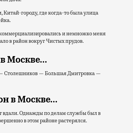
 Китай-городу, где когда-то была улица
ейка.
и коммерциализировались и немножко меня
ало в район вокруг Чистых прудов.
в Москве…
 — Столешников — Большая Дмитровка —
н в Москве…
ит вдали. Однажды по делам службы был в
ершенно в этом районе растерялся.