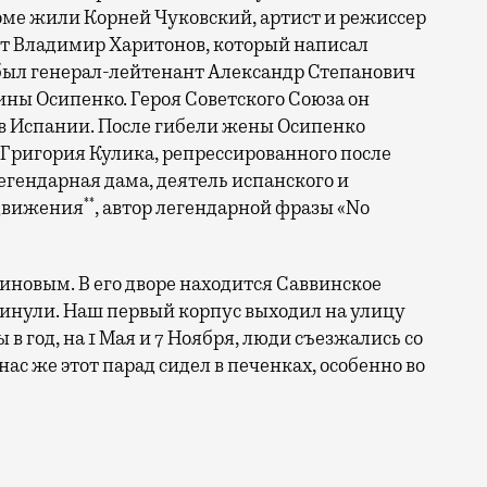
оме жили Корней Чуковский, артист и режиссер
т Владимир Харитонов, который написал
был генерал-лейтенант Александр Степанович
ны Осипенко. Героя Советского Союза он
х в Испании. После гибели жены Осипенко
Григория Кулика, репрессированного после
егендарная дама, деятель испанского и
**
движения
, автор легендарной фразы «No
новым. В его дворе находится Саввинское
двинули. Наш первый корпус выходил на улицу
 год, на 1 Мая и 7 Ноября, люди съезжались со
нас же этот парад сидел в печенках, особенно во