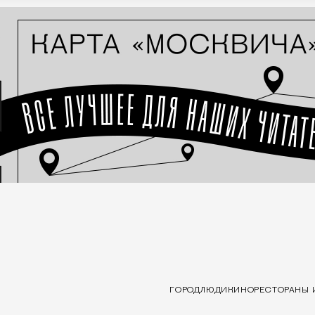
ГОРОД
ЛЮДИ
КИНО
РЕСТОРАНЫ 