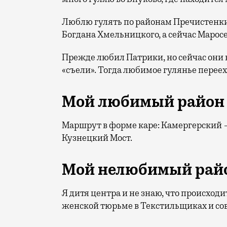
Люблю гулять по районам Пречистенки,
Богдана Хмельницкого, а сейчас Марос
Прежде любил Патрики, но сейчас он
«съели». Тогда любимое гулянье переех
Мой любимый район 
Маршрут в форме каре: Камергерский
Кузнецкий Мост.
Мой нелюбимый райо
Я дитя центра и не знаю, что происход
женской тюрьме в Текстильщиках и сов