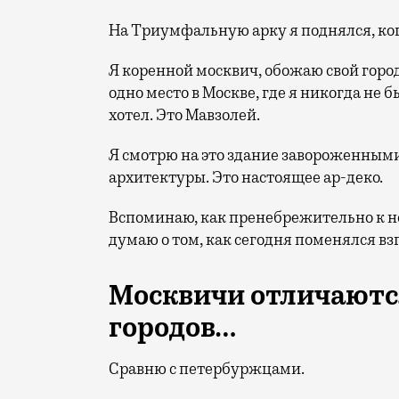
На Триумфальную арку я поднялся, ког
Я коренной москвич, обожаю свой город,
одно место в Москве, где я никогда не б
хотел. Это Мавзолей.
Я смотрю на это здание завороженным
архитектуры. Это настоящее ар-деко.
Вспоминаю, как пренебрежительно к н
думаю о том, как сегодня поменялся вз
Москвичи отличаютс
городов…
Сравню с петербуржцами.