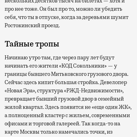
нескольких десятков тысяч на билетах — хотя и
про нее тоже. Он был про то, можно ли убедить
себя, что ты в отпуске, когда за деревьями шумит
Ростокинский проезд.
Тайные тропы
Начинаю утро там, где через пару лет будут
начинать его жители «КОД Сокольники» — у
границы бывшего Митьковского грузового двора.
Сейчас здесь кипит большая стройка. Девелопер
«Новая Эра», структура «РЖД-Недвижимости»,
превращает бывший грузовой двор в семейный
жилой квартал. Здесь появится не «еще один ЖК»,
а полноценный кластер с жильем, современными
офисами и торговой галереей. Так когда-то на
карте Москвы только намечались точки, из