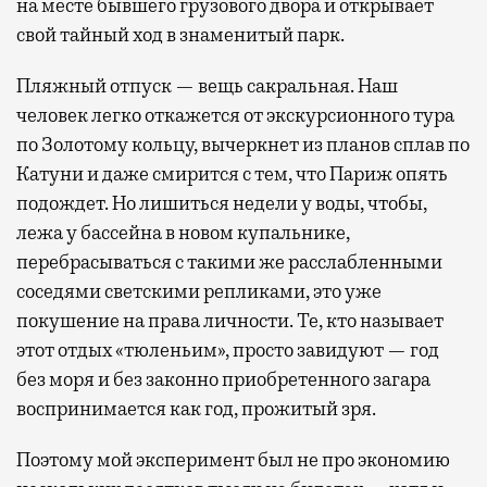
на месте бывшего грузового двора и открывает
свой тайный ход в знаменитый парк.
Пляжный отпуск — вещь сакральная. Наш
человек легко откажется от экскурсионного тура
по Золотому кольцу, вычеркнет из планов сплав по
Катуни и даже смирится с тем, что Париж опять
подождет. Но лишиться недели у воды, чтобы,
лежа у бассейна в новом купальнике,
перебрасываться с такими же расслабленными
соседями светскими репликами, это уже
покушение на права личности. Те, кто называет
этот отдых «тюленьим», просто завидуют — год
без моря и без законно приобретенного загара
воспринимается как год, прожитый зря.
Поэтому мой эксперимент был не про экономию