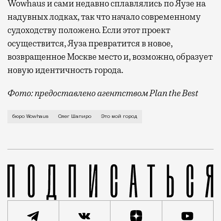
Wowhaus и сами недавно сплавлялись по Яузе на
надувных лодках, так что начало современному
судоходству положено. Если этот проект
осуществится, Яуза превратится в новое,
возвращенное Москве место и, возможно, образует
новую идентичность города.
Фото: предоставлено агентством Plan the Best
О худшем сервисе в мире — ГБУ «Жилищн
бюро Wowhaus
Олег Шапиро
Это мой город