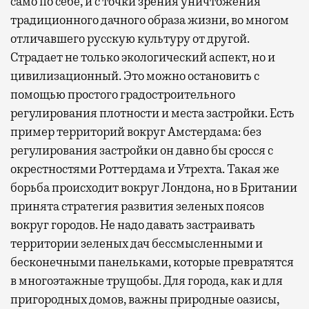
само по себе, и с точки зрения уничтожения
традиционного дачного образа жизни, во многом
отличавшего русскую культуру от другой.
Страдает не только экологический аспект, но и
цивилизационный. Это можно остановить с
помощью простого градостроительного
регулирования плотности и места застройки. Есть
пример территорий вокруг Амстердама: без
регулирования застройки он давно бы сросся с
окрестностями Роттердама и Утрехта. Такая же
борьба происходит вокруг Лондона, но в Британии
принята стратегия развития зеленых поясов
вокруг городов. Не надо давать застраивать
территории зеленых дач бессмысленными и
бесконечными панельками, которые превратятся
в многоэтажные трущобы. Для города, как и для
пригородных домов, важны природные оазисы,