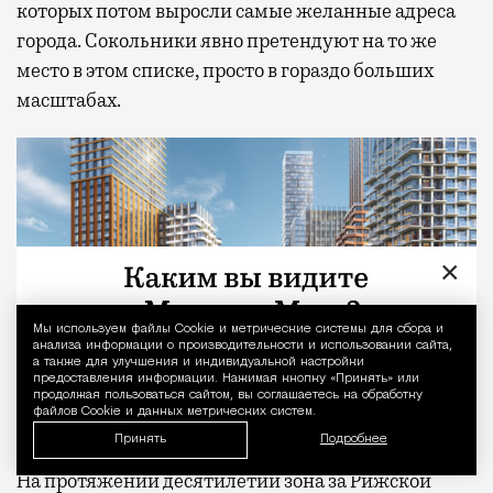
которых потом выросли самые желанные адреса
города. Сокольники явно претендуют на то же
место в этом списке, просто в гораздо больших
масштабах.
×
Мы используем файлы Сookie и метрические системы для сбора и
Уведомление 
анализа информации о производительности и использовании сайта,
а также для улучшения и индивидуальной настройки
предоставления информации. Нажимая кнопку «Принять» или
продолжая пользоваться сайтом, вы соглашаетесь на обработку
файлов Cookie и данных метрических систем.
Принять
Подробнее
На протяжении десятилетий зона за Рижской