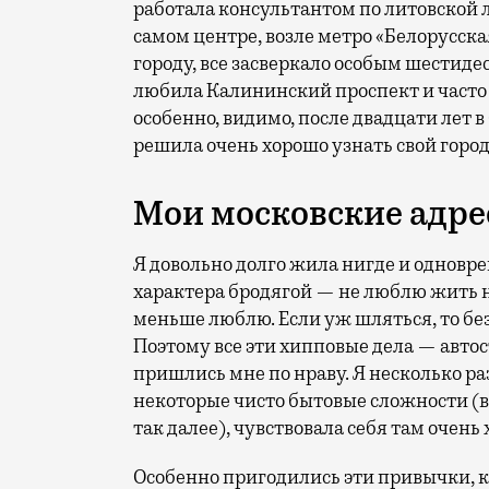
работала консультантом по литовской 
самом центре, возле метро «Белорусска
городу, все засверкало особым шестид
любила Калининский проспект и часто в
особенно, видимо, после двадцати лет в
решила очень хорошо узнать свой город
Мои московские адр
Я довольно долго жила нигде и одновре
характера бродягой — не люблю жить н
меньше люблю. Если уж шляться, то бе
Поэтому все эти хипповые дела — автос
пришлись мне по нраву. Я несколько ра
некоторые чисто бытовые сложности (вс
так далее), чувствовала себя там очень
Особенно пригодились эти привычки, ко