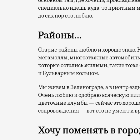
основном там, где хочешь, прокладыва
специально идешь куда-то приятным ма
до сих пор это люблю.
Районы…
Старые районы люблю и хорошо знаю. Н
мегамоллы, многоэтажные автомобильн
которые остались жилыми, такие тоже
и Бульварным кольцом.
Мы живем в Зеленограде, а в центр езд
Очень люблю и одобряю всяческую ил
цветочные клумбы — сейчас это хорош
сопровождения — вот это не умеют и вр
Хочу поменять в гор