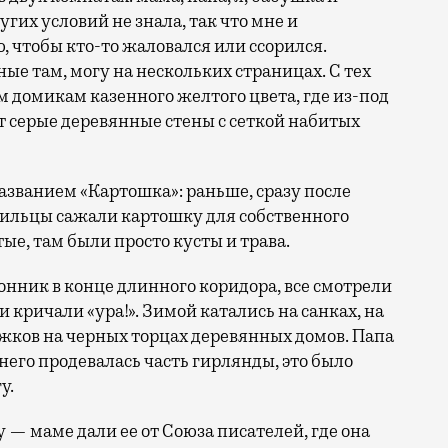
гих условий не знала, так что мне и
 чтобы кто-то жаловался или ссорился.
ые там, могу на нескольких страницах. С тех
домикам казенного желтого цвета, где из-под
серые деревянные стены с сеткой набитых
азванием «Картошка»: раньше, сразу после
 жильцы сажали картошку для собственного
ые, там были просто кусты и трава.
онник в конце длинного коридора, все смотрели
и кричали «ура!». Зимой катались на санках, на
жков на черных торцах деревянных домов. Папа
него продевалась часть гирлянды, это было
у.
— маме дали ее от Союза писателей, где она