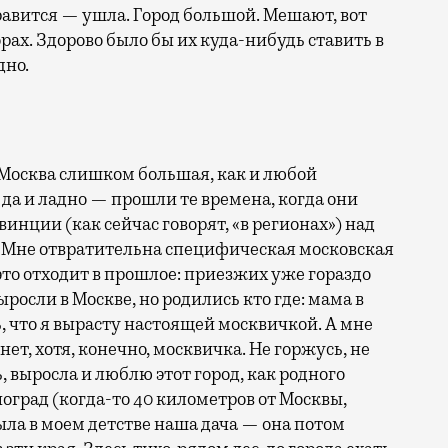
нравится — ушла. Город большой. Мешают, вот
ах. Здорово было бы их куда-нибудь ставить в
дно.
 Москва слишком большая, как и любой
 да и ладно — прошли те времена, когда они
инции (как сейчас говорят, «в регионах») над
» Мне отвратительна специфическая московская
 это отходит в прошлое: приезжих уже гораздо
росли в Москве, но родились кто где: мама в
ь, что я вырасту настоящей москвичкой. А мне
нет, хотя, конечно, москвичка. Не горжусь, не
ь, выросла и люблю этот город, как родного
ноград (когда-то 40 километров от Москвы,
была в моем детстве наша дача — она потом