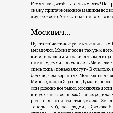
Кто я такая, чтобы что-то менять? Не 
скажу, припаркованные машины во двор
другое место. А то за ними ничего не ви
Москвич…
Ну это сейчас такое размытое понятие.
мегаполис. Москвичей не так уж много,
кичились своим москвичеством, а в пров
ними подсмеивались, акая: «Ма-асква!
спесь типа «понаехали тут». К счастью,
больше, чем коренных. Мои родители вы
Минске, папа в Херсоне. Думали, небос
совершенно все равно, москвичка я или 
кичусь и не стесняюсь. Я здесь родилас
родителя, но с легкостью уехала в Зеле
теперь — 20), здесь рядом, в Крюково, 