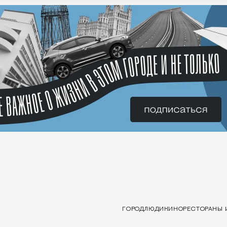
ГОРОД
ЛЮДИ
КИНО
РЕСТОРАНЫ 