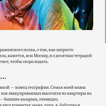
ла, кажется, всю Москву, и о десятках тетрадей
тает, чтобы скоро издать.
а…
енкой — конец географии. Семья моей мамы
х как эвакуированных выселили из квартиры на
 — бывшие казармы, очевидно,
двух комнатах: мама, папа, я, бабушка и