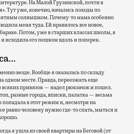
литературе. На Малой Грузинской, почти в
я». Тут уже, конечно, начались походы по
есятным солнышком. Почему-то мама особенно
одила меня туда. Ей нравилось все новое,
 бараке. Потом, уже в старших классах школы, я
 и исходила его пешком вдоль и поперек.
еса…
менно везде. Вообще я оказалась по складу
а одном месте. Правда, переезжать еще
з всяких привязок — надел рюкзачок и пошел.
топ, разные города, вписки, палатка — весьма
з попадала в этот режим и, несмотря на
е равно человеку нужно где-то спать, мыться и
 хорошо.
гда я ушла из своей квартиры на Беговой (от