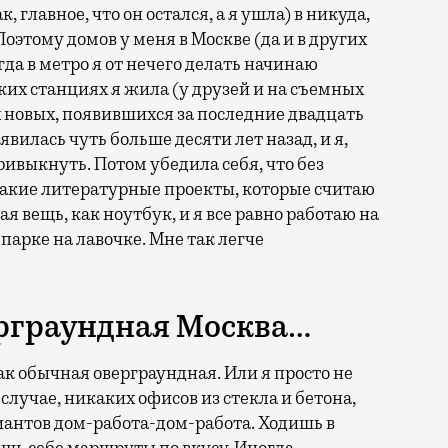
 главное, что он остался, а я ушла) в никуда,
Поэтому домов у меня в Москве (да и в других
гда в метро я от нечего делать начинаю
ьких станциях я жила (у друзей и на съемных
х новых, появившихся за последние двадцать
оявилась чуть больше десяти лет назад, и я,
привыкнуть. Потом убедила себя, что без
какие литературные проекты, которые считаю
я вещь, как ноутбук, и я все равно работаю на
в парке на лавочке. Мне так легче
рграундная Москва…
ак обычная оверграундная. Или я просто не
случае, никаких офисов из стекла и бетона,
риантов дом-работа-дом-работа. Ходишь в