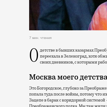
7 мин. чтения
О детстве в бывших казармах Преображенского полка, о том, как запросто
переехала в Зеленоград, хотя обжи
своих дневников, с которыми рабо
Москва моего детств
Это Богородское, глубоко за Преображ
попала туда после войны, потому что и
Зацепе в барак с коридорной системой
Преображенского полка. Мы там жили в 