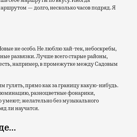
ешь себе маршруты по вкусу. Иногда
ршрутом — долго, несколько часов подряд. Я
овые не особо. Не люблю хай-тек, небоскребы,
ые развязки. Лучше всего старые районы,
 есть, например, в промежутке между Садовым
им гулять, прямо как за границу какую-нибудь.
люминацию, разноцветные фонарики,
о умеют; желательно без музыкального
яд ли научатся.
оде…