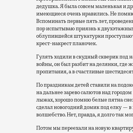
дедушка. Я была совсем маленькая и дру
имеющиеся очень нравились. Не помню,
Вспоминать первые пять лет, проведенн
пор испытываю приязнь к двухэтажным 
облупившейся штукатурки проступают 
крест-накрест планочек.
Гулять ходили в скудный скверик под н
войны, он был разбит на делянки, где
пропитания, а в счастливые шестидесят
По праздникам детей ставили на подок
на дальнее зарево салютов над городом 
лыжах, хорошо помню белые пятна сне
сделал новогодний домик под елку — в 
волшебство. Нет, правда, я долго так мог
Потом мы переехали на новую квартиру 