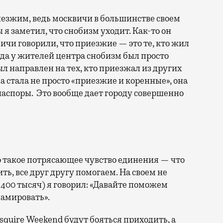
езжим, ведь москвичи в большинстве своем
 я заметил, что снобизм уходит. Как-то он
вичи говорили, что приезжие — это те, кто жил
огда у жителей центра снобизм был просто
л направлен на тех, кто приезжал из других
ва стала не просто «приезжие и коренные», она
иаспоры. Это вообще дает городу совершенно
 такое потрясающее чувство единения — что
ть, все друг другу помогаем. На своем не
400 тысяч) я говорил: «Давайте поможем
ламировать».
Esquire Weekend будут бояться приходить, а