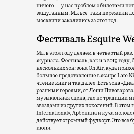
ничего — у нас проблем с билетами нет.
зашуганным. Мы все-таки пережили лок
москвичи закалились за этот год.
Фестиваль Esquire W
Мы в этом году делаем в четвертый ра
журнала. Фестиваль, как и в 2019 году
,
нескольких зон: зона On Air, куда прих
большое представление в жанре Late Ni
чтение книг и так далее. Есть зона «Диа
разными героями, от Леши Пивоварова 
музыкальная сцена, где по традиции 
звездами из других поколений. В этом 
International», Арбенина и куча молоде
действует огромный фудкорт. Это все б
июня.