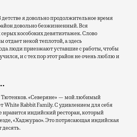
В детстве я довольно продолжительное время
 район довольно безжизненный. Вся
 серых кособоких девятиэтажек. Слово
 отдает некой теплотой, а здесь
юда люди приезжают уставшие с работы, чтобы
 учился, и с тех пор этот район не очень люблю и
…
ья Тютенков. «Северяне» — мой любимый
 White Rabbit Family. С удивлением для себя
е нравится индийский ресторан, который
езде, «Хаджурао». Это потрясающая индийская
 десять.