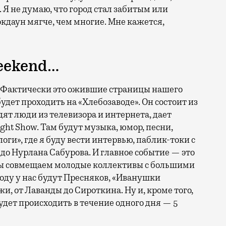
 Я не думаю, что город стал забитым или
даун мягче, чем многие. Мне кажется,
eekend…
з. Фактически это ожившие страницы нашего
будет проходить на «Хлебозаводе». Он состоит из
одят люди из телевизора и интернета, дает
ght Show. Там будут музыка, юмор, песни,
логи», где я буду вести интервью, паблик-токи с
до Нурлана Сабурова. И главное событие — это
мы совмещаем молодые коллективы с большими
году у нас будут Пресняков, «Иванушки
жи, от Лаванды до Сироткина. Ну и, кроме того,
удет происходить в течение одного дня — 5