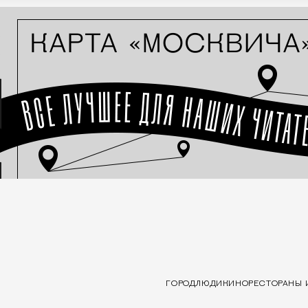
ГОРОД
ЛЮДИ
КИНО
РЕСТОРАНЫ 