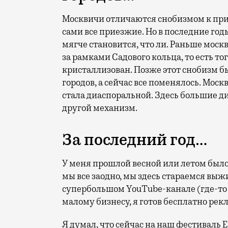
Москвичи отличаются снобизмом к при
сами все приезжие. Но в последние годы
мягче становится, что ли. Раньше моск
за рамками Садового кольца, то есть т
кристаллизован. Позже этот снобизм бы
городов, а сейчас все поменялось. Моск
стала диаспоральной. Здесь большие д
другой механизм.
За последний год…
У меня прошлой весной или летом было
мы все заодно, мы здесь стараемся выжи
супербольшом YouTube-канале (где-то 
малому бизнесу, я готов бесплатно рек
Я думал, что сейчас на наш фестиваль 