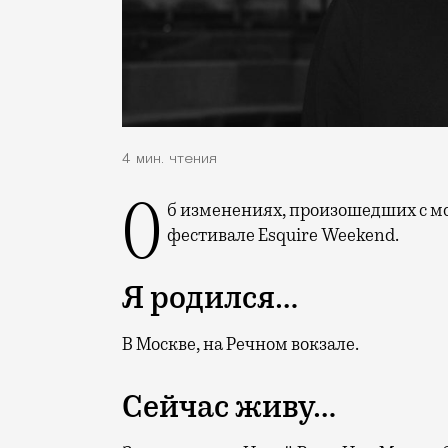
4 мин. чтения
Об изменениях, произошедших с москвичами за последний год, и о четвертом
фестивале Esquire Weekend.
Я родился…
В Москве, на Речном вокзале.
Сейчас живу…