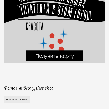
Фото и видео: @shot_shot
Москва сегодня переживает, возможно, самый жаркий
московская жара