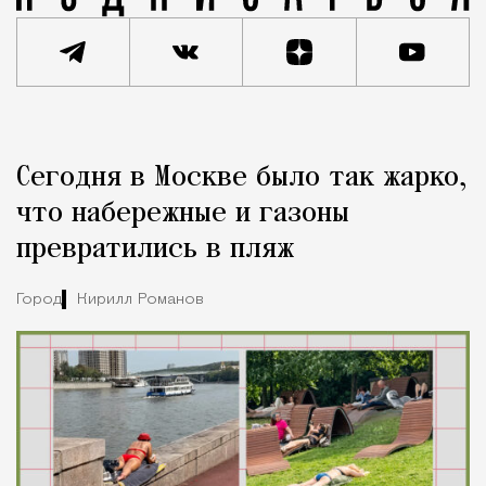
Реклама
Редакция Москвич Mag
Сегодня в Москве было так жарко,
Город
что набережные и газоны
превратились в пляж
Город
Кирилл Романов