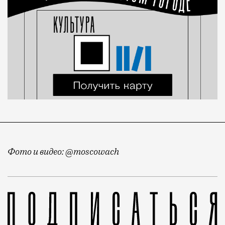
Фото и видео: @moscowach
Продолжаем вести хронику балконов. Недавно мы пок