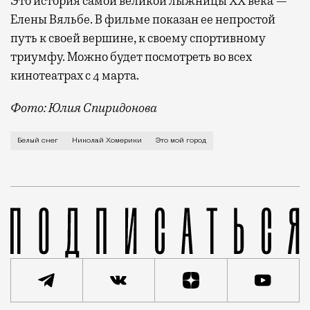
Это история самой великой лыжницы XX века —
Елены Вяльбе. В фильме показан ее непростой
путь к своей вершине, к своему спортивному
триумфу. Можно будет посмотреть во всех
кинотеатрах с 4 марта.
Фото: Юлия Спиридонова
О причинах переезда из Москвы в Петербург и о выхо
Белый снег
Николай Хомерики
Это мой город