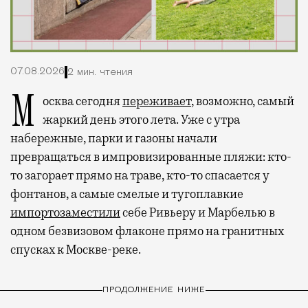
07.08.2026
2 мин. чтения
Москва сегодня
переживает
, возможно, самый
жаркий день этого лета. Уже с утра
набережные, парки и газоны начали
превращаться в импровизированные пляжи: кто-
то загорает прямо на траве, кто-то спасается у
фонтанов, а самые смелые и тугоплавкие
импортозаместили
себе Ривьеру и Марбелью в
одном безвизовом флаконе прямо на гранитных
спусках к Москве-реке.
ПРОДОЛЖЕНИЕ НИЖЕ