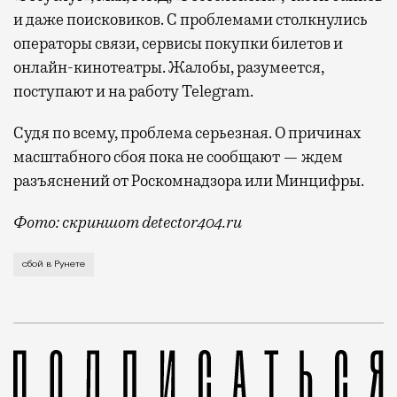
и даже поисковиков. С проблемами столкнулись
операторы связи, сервисы покупки билетов и
онлайн-кинотеатры. Жалобы, разумеется,
поступают и на работу Telegram.
Судя по всему, проблема серьезная. О причинах
масштабного сбоя пока не сообщают — ждем
разъяснений от Роскомнадзора или Минцифры.
Фото: скриншот detector404.ru
Если не открывается Telegram, все уже давно привы
сбой в Рунете