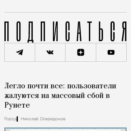
Реклама
Редакция Москвич Mag
Легло почти все: пользователи
Город
жалуются на массовый сбой в
Рунете
Город
Николай Спиридонов