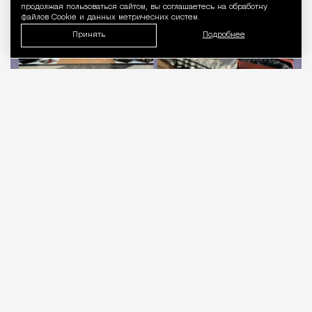
продолжая пользоваться сайтом, вы соглашаетесь на обработку
файлов Cookie и данных метрических систем.
Принять
Подробнее
06.08.2026
2 мин. чтения
Когда Madame Coco только выходили на
российский рынок в 2023 году, бренд
действительно называли турецким убийцей Ikea.
Экспертам казалось, что после ухода шведского
гиганта именно эта сеть с сатиновым бельем,
фарфором и декоративными подушками займет
часть освободившегося рынка. Но спустя три с
половиной года выяснилось, что убить удалось
разве что собственный бизнес.