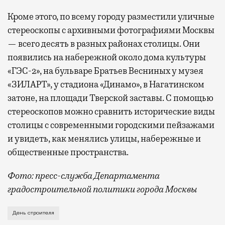
Кроме этого, по всему городу разместили уличные
стереоскопы с архивными фотографиями Москвы
— всего десять в разных районах столицы. Они
появились на набережной около дома культуры
«ГЭС-2», на бульваре Братьев Весниных у музея
«ЗИЛАРТ», у стадиона «Динамо», в Нагатинском
затоне, на площади Тверской заставы. С помощью
стереоскопов можно сравнить исторические виды
столицы с современными городскими пейзажами
и увидеть, как менялись улицы, набережные и
общественные пространства.
Фото: пресс-служба Департамента
градостроительной политики города Москвы
В этом году профессиональный праздник День строи
День строителя