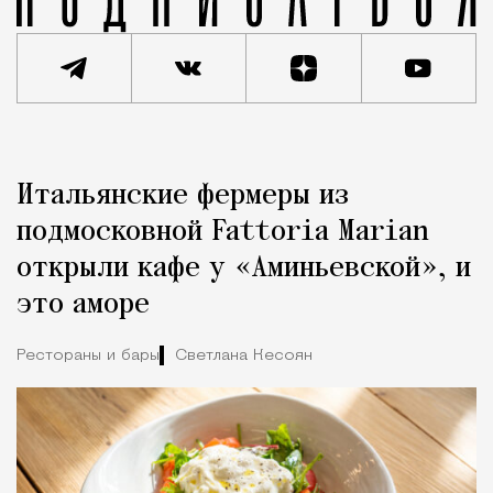
Реклама
Редакция Москвич Mag
Итальянские фермеры из
Город
подмосковной Fattoria Marian
открыли кафе у «Аминьевской», и
это аморе
Рестораны и бары
Светлана Кесоян