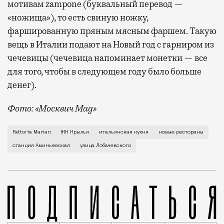
мотивам zampone (буквальный перевод —
«ножища»), то есть свиную ножку,
фаршированную пряным мясным фаршем. Такую
вещь в Италии подают на Новый год с гарниром из
чечевицы (чечевица напоминает монетки — все
для того, чтобы в следующем году было больше
денег).
Фото: «Москвич Mag»
Настоящая итальянская ферма и кафе при ней Fattor
Fattoria Marian
ЖК Крылья
итальянская кухня
новые рестораны
станция Аминьевская
улица Лобачевского