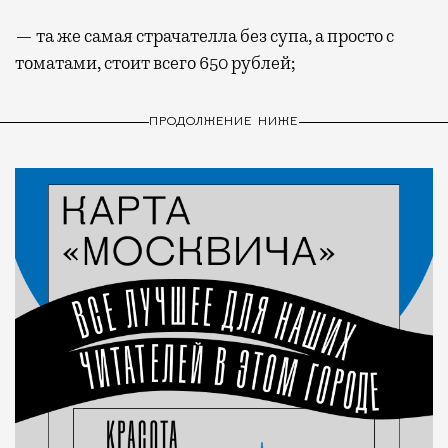
— та же самая страчателла без супа, а просто с
томатами, стоит всего 650 рублей;
ПРОДОЛЖЕНИЕ НИЖЕ