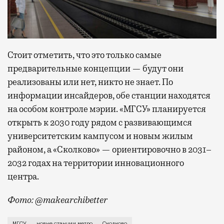
Стоит отметить, что это только самые
предварительные концепции — будут они
реализованы или нет, никто не знает. По
информации инсайдеров, обе станции находятся
на особом контроле мэрии. «МГСУ» планируется
открыть к 2030 году рядом с развивающимся
университетским кампусом и новым жилым
районом, а «Сколково» — ориентировочно в 2031–
2032 годах на территории инновационного
центра.
Фото: @makearchibetter
Телеграм-канал «Делай метро лучше!» опубликовал 
МГСУ
новые станции метро
Сколково