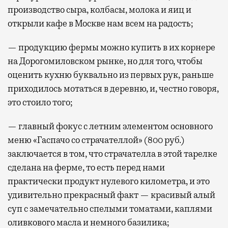
производство сыра, колбасы, молока и яиц и
открыли кафе в Москве нам всем на радость;
— продукцию фермы можно купить в их корнере
на Дорогомиловском рынке, но для того, чтобы
оценить кухню буквально из первых рук, раньше
приходилось мотаться в деревню, и, честно говоря,
это стоило того;
— главный фокус с летним элементом основного
меню «Гаспачо со страчателлой» (800 руб.)
заключается в том, что страчателла в этой тарелке
сделана на ферме, то есть перед нами
практически продукт нулевого километра, и это
удивительно прекрасный факт — красивый алый
суп с замечательно спелыми томатами, каплями
оливкового масла и немного базилика;