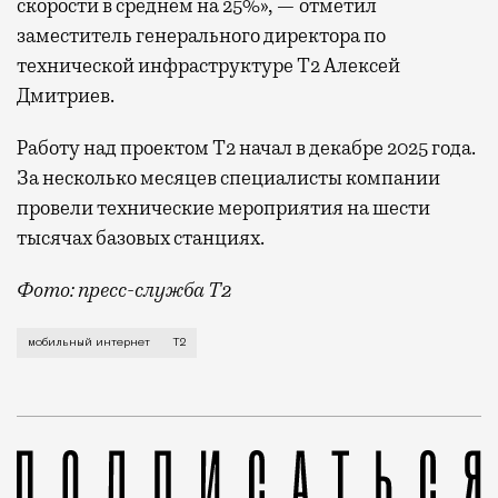
скорости в среднем на 25%», — отметил
заместитель генерального директора по
технической инфраструктуре Т2 Алексей
Дмитриев.
Работу над проектом Т2 начал в декабре 2025 года.
За несколько месяцев специалисты компании
провели технические мероприятия на шести
тысячах базовых станциях.
Фото: пресс-служба Т2
Мобильный оператор Т2 завершил работы по увеличе
мобильный интернет
Т2