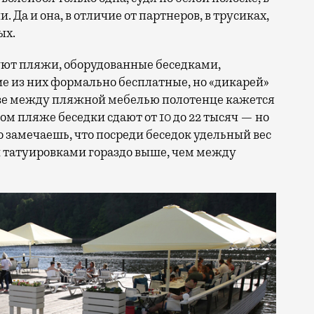
Да и она, в отличие от партнеров, в трусиках,
ых.
уют пляжи, оборудованные беседками,
е из них формально бесплатные, но «дикарей»
раве между пляжной мебелью полотенце кажется
м пляже беседки сдают от 10 до 22 тысяч — но
о замечаешь, что посреди беседок удельный вес
и татуировками гораздо выше, чем между