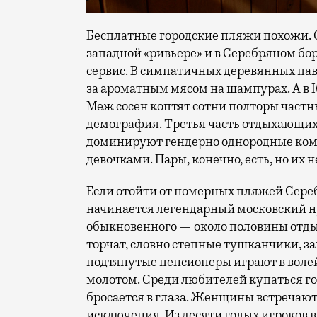
Бесплатные городские пляжи похожи. О
западной «ривьере» и в Серебряном б
сервис. В симпатичных деревянных пав
за ароматным мясом на шампурах. А в 
Меж сосен коптят сотни полторы частн
демография. Третья часть отдыхающих
доминируют гендерно однородные комп
девочками. Пары, конечно, есть, но их 
Если отойти от номерных пляжей Серебр
начинается легендарный московский ну
обыкновенного — около половины отдых
торчат, словно степные тушканчики, з
подтянутые пенсионеры играют в волейб
молотом. Среди любителей купаться г
бросается в глаза. Женщины встречают
исключения. Из десяти голых игроков в 