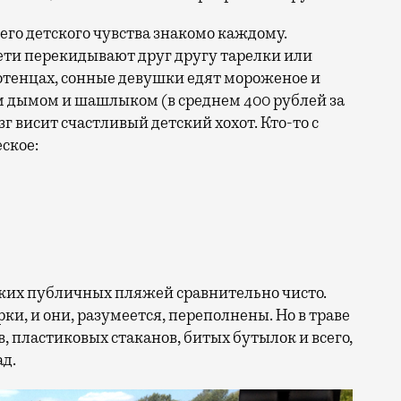
его детского чувства знакомо каждому.
ети перекидывают друг другу тарелки или
отенцах, сонные девушки едят мороженое и
м дымом и шашлыком (в среднем 400 рублей за
г висит счастливый детский хохот. Кто-то с
еское:
ских публичных пляжей сравнительно чисто.
и, и они, разумеется, переполнены. Но в траве
, пластиковых стаканов, битых бутылок и всего,
ад.