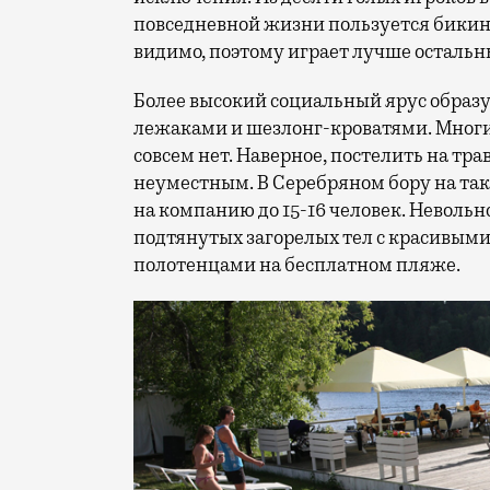
повседневной жизни пользуется бикини. 
видимо, поэтому играет лучше остальн
Более высокий социальный ярус образ
лежаками и шезлонг-кроватями. Многи
совсем нет. Наверное, постелить на т
неуместным. В Серебряном бору на тако
на компанию до 15-16 человек. Невольн
подтянутых загорелых тел с красивым
полотенцами на бесплатном пляже.