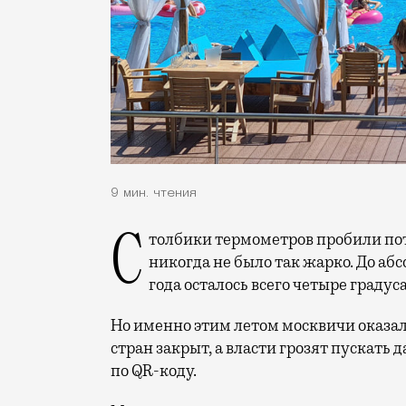
9 мин. чтения
Столбики термометров пробили потолок — за 150 лет наблюдений в июне в Москве
никогда не было так жарко. До аб
года осталось всего четыре градуса
Но именно этим летом москвичи оказал
стран закрыт, а власти грозят пускать
по QR-коду.