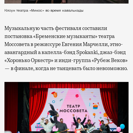
Клоун театра «Микос» во время кавалькады
Музыкальную часть фестиваля составили
постановка «Бременские музыканты» театра
Моссовета в режиссуре Евгения Марчелли, этно-
авангардный а капелла-бэнд Spokanki, джаз-бэнд
«Хоронько Оркестр» и инди-группа «Рубеж Веков»
— в финале, когда не танцевать было невозможно.