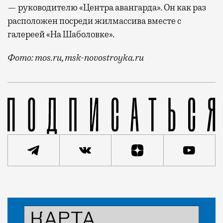
— руководителю «Центра авангарда». Он как раз
расположен посреди жилмассива вместе с
галереей «На Шаболовке».
Фото: mos.ru, msk-novostroyka.ru
В одном из домов на Серпуховском Валу начался кап
Статья
Роман Курашов
Город