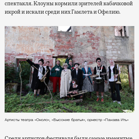
спектакля. Клоуны кормили зрителей кабачковой
икрой и искали среди них Гамлета и Офелию.
Артисты театра «Около», «Высокие братья», оркестр «Пакава Ить»
Среди артистов фестиваля были самые именитые