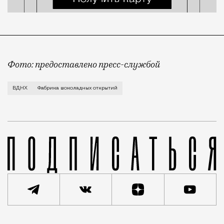
Фото: предоставлено пресс-службой
Все желающие набрать калорий к зиме под благовид
ВДНХ
Фабрика шоколадных открытий