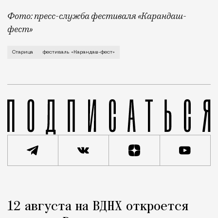
Фото: пресс-служба фестиваля «Карандаш-
фест»
В минувший уикенд маленькая Старица в Тверской об
Старица
фестиваль «Карандаш-фест»
Реклама
Редакция Москвич Mag
12 августа на ВДНХ откроется
Город