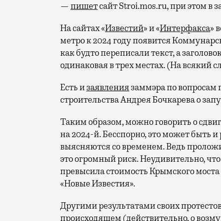
—
пишет
сайт Stroi.mos.ru, при этом в 
На сайтах «
Известий
» и «
Интерфакса
» 
метро к 2024 году появится Коммунарска
как будто переписали текст, а заголово
одинаковая в трех местах. (На всякий 
Есть и
заявления
заммэра по вопросам 
строительства
Андрея Бочкарева о запу
Таким образом, можно говорить о сдвиг
на 2024-й. Бесспорно, это может быть 
выясняются со временем. Ведь проло
это огромный риск. Неудивительно, ч
превысила стоимость Крымского моста 
«Новые Известия».
Другими результатами своих протесто
происходящем (действительно, о возм