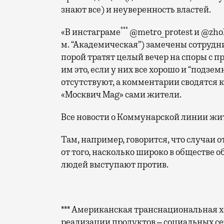
знают все) и неуверенность властей.
***
«В инстаграме
@metro_protest и @zho
м. “Академическая”) замечены сотруд
порой тратят целый вечер на споры с п
им это, если у них все хорошо и “подзе
отсутствуют, а комментарии сводятся
«Москвич Mag» сами жители.
Все новости о Коммунарской линии жи
Там, например, говорится, что случаи 
от того, насколько широко в обществе 
людей выступают против.
*** Американская транснациональная хо
реализации продуктов ‒ социальных се