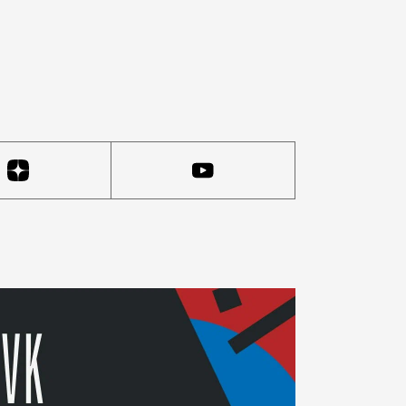
что «многочисленные выступления противников проклад