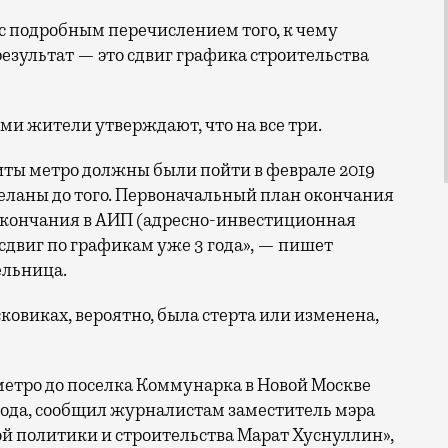
 с подробным перечислением того, к чему
езультат — это сдвиг графика строительства
ми жители утверждают, что на все три.
ты метро должны были пойти в феврале 2019
деланы до того. Первоначальный план окончания
ан окончания в АИП (адресно-инвестиционная
 сдвиг по графикам уже 3 года», — пишет
ельница.
ковиках, вероятно, была стерта или изменена,
етро до поселка Коммунарка в Новой Москве
года, сообщил журналистам заместитель мэра
й политики и строительства Марат Хуснуллин»,