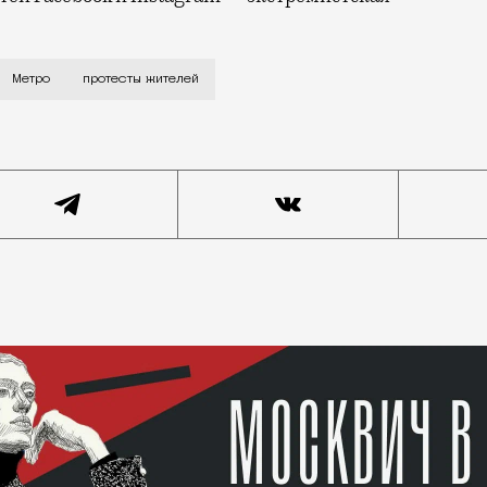
Академической» знаменитой желтой жижи мы написали, 
Метро
протесты жителей