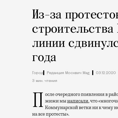
Из-за протесто
строительства
линии сдвинулс
года
Город
Редакция Москвич Mag
03.12.2020
3 мин. чтения
После очередного появления в районе «Академической» знаменитой желтой
жижи мы
написали
, что «много
Коммунарской ветки ни к чему н
на все протесты».