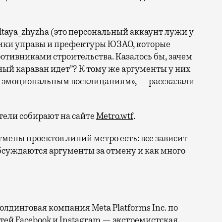
ltaya_zhyzha (это персональный аккаунт лужи у
ники управы и префектуры ЮЗАО, которые
ротивниками строительства. Казалось бы, зачем
мный караван идет”? К тому же аргументы у них
 к эмоциональным восклицаниям», — рассказали
тели собирают на сайте
Metro.wtf
.
отмены проектов линий метро есть: все зависит
обсуждаются аргументы за отмену и как много
лдинговая компания Meta Platforms Inc. по
тей Facebook и Instagram — экстремистская