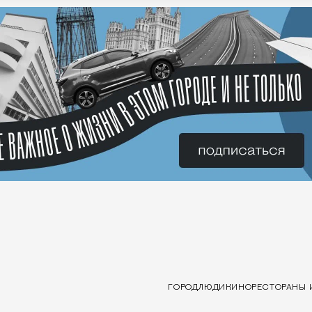
ГОРОД
ЛЮДИ
КИНО
РЕСТОРАНЫ 