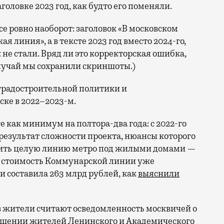
заголовке 2023 год, как будто его поменяли.
все ровно наоборот: заголовок «В московском
я линия», а в тексте 2023 год вместо 2024-го,
к не стали. Вряд ли это корректорская ошибка,
случай мы сохранили скриншоты.)
градостроительной политики и
ске в 2022–2023-м.
е как минимум на полтора-два года: с 2022-го
и результат сложности проекта, нюансы которого
жить целую линию метро под жилыми домами —
то стоимость Коммунарской линии уже
и составила 263 млрд рублей, как
выяснили
в жители считают осведомленность москвичей о
ущении жителей Ленинского и Академического