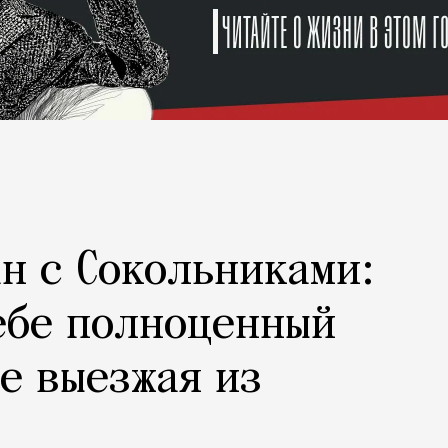
н с Сокольниками:
ебе полноценный
не выезжая из