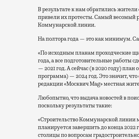
В результате к нам обратились жители
привели их протесты. Самый весомый р
Коммунарской линии.
На полтора года — это как минимум. Са
«По исходным планам проходческие щи
года, а все подготовительные работы с
— 2021 год. А сейчас (в 2020 году) пл
программа) — 2024 год. Это значит, что
редакции «Москвич Mag» местная жит
Любопытно, что выдача новостей в поис
поскольку результаты такие:
«Строительство Коммунарской линии м
планируется завершить до конца 2022 
столицы по вопросам градостроительно