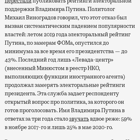
перестали
публиковать рейтинги электоральной
поддержки Владимира Путина. Политолог
Михаил Виноградов говорил, что этот отказ был
вызван систематическим падением популярности
властей: летом 2019 года электоральный рейтинг
Путина, по замерам ФОМа, опустился до
минимума за все время его президентства — до
43%. Последний год лишь «Левада-центр»
(внесенный Минюстом в реестр НКО,
выполняющих функции иностранного агента)
продолжал замерять электоральные рейтинги
президента. Эта служба задает респонденту
открытый вопрос про политика, за которого он
готов проголосовать. Имя Владимира Путина в
ответах за три года стало
звучать
вдвое реже: 59%
в ноябре 2017-го и лишь 25% в мае 2020-го.