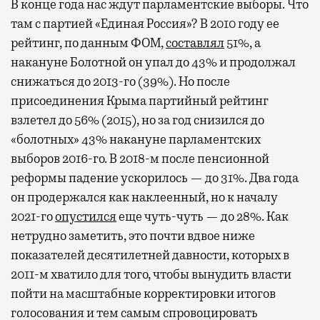
В конце года нас ждут парламентские выборы. Что
там с партией «Единая Россия»? В 2010 году ее
рейтинг, по данным ФОМ,
составлял
51%, а
накануне Болотной он упал до 43% и продолжал
снижаться до 2013-го (39%). Но после
присоединения Крыма партийный рейтинг
взлетел до 56% (2015), но за год снизился до
«болотных» 43% накануне парламентских
выборов 2016-го. В 2018-м после пенсионной
реформы падение ускорилось — до 31%. Два года
он продержался как наклеенный, но к началу
2021-го
опустился
еще чуть-чуть — до 28%. Как
нетрудно заметить, это почти вдвое ниже
показателей десятилетней давности, которых в
2011-м хватило для того, чтобы вынудить власти
пойти на масштабные корректировки итогов
голосования и тем самым спровоцировать