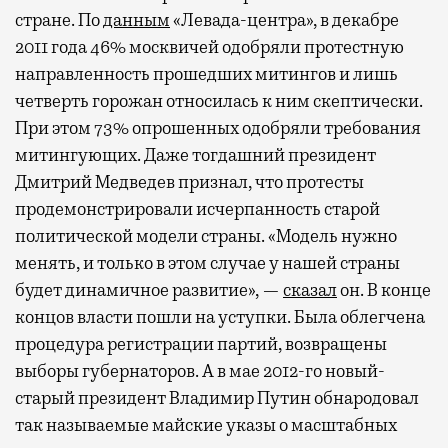
стране. По
данным
«Левада-центра», в декабре
2011 года 46% москвичей одобряли протестную
направленность прошедших митингов и лишь
четверть горожан относилась к ним скептически.
При этом 73% опрошенных одобряли требования
митингующих. Даже тогдашний президент
Дмитрий Медведев признал, что протесты
продемонстрировали исчерпанность старой
политической модели страны. «Модель нужно
менять, и только в этом случае у нашей страны
будет динамичное развитие», —
сказал
он. В конце
концов власти пошли на уступки. Была облегчена
процедура регистрации партий, возвращены
выборы губернаторов. А в мае 2012-го новый-
старый президент Владимир Путин обнародовал
так называемые майские указы о масштабных