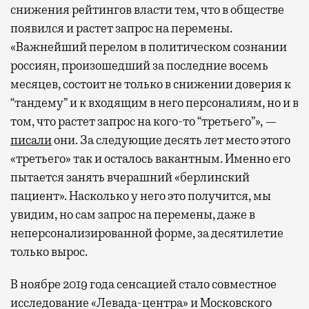
снижения рейтингов власти тем, что в обществе
появился и растет запрос на перемены.
«Важнейший перелом в политическом сознании
россиян, произошедший за последние восемь
месяцев, состоит не только в снижении доверия к
“тандему” и к входящим в него персоналиям, но и в
том, что растет запрос на кого-то “третьего”», —
писали
они. За следующие десять лет место этого
«третьего» так и осталось вакантным. Именно его
пытается занять вчерашний «берлинский
пациент». Насколько у него это получится, мы
увидим, но сам запрос на перемены, даже в
неперсонализированной форме, за десятилетие
только вырос.
В ноябре 2019 года сенсацией стало совместное
исследование «Левада-центра» и Московского