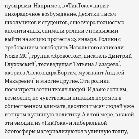
пузырями. Например, в «ТикТоке» царит
лихорадочное возбуждение. Десятки тысяч
школьников и студентов, еще вчера полностью
аполитичных, снимали ролики с призывами
выйти на акцию протеста 23 января. Ролики с
требованием освободить Навального записали
*
Noize MC
, группа «Кровосток», писатель Дмитрий
*
*
Глуховский
, телеведущая Татьяна Лазарева
,
актриса Александра Бортич, музыкант Андрей
*
Макаревич
и многие другие. Эти ролики
посмотрели сотни тысяч людей. И даже если вы,
возможно, не чувствовали никаких перемен в
общественном климате, десятки тысяч людей уже
втянуты в уличную политику. А в той мере, в какой
эти эмоции из «ТикТока» и либеральной
блогосферы материализуются в уличную толпу,