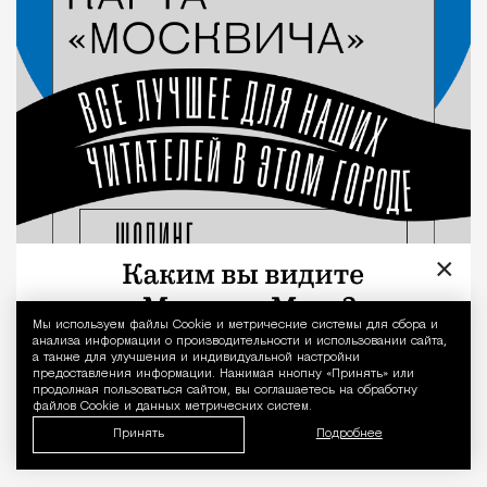
×
Мы используем файлы Сookie и метрические системы для сбора и
Уведомление 
анализа информации о производительности и использовании сайта,
а также для улучшения и индивидуальной настройки
предоставления информации. Нажимая кнопку «Принять» или
продолжая пользоваться сайтом, вы соглашаетесь на обработку
файлов Cookie и данных метрических систем.
Принять
Подробнее