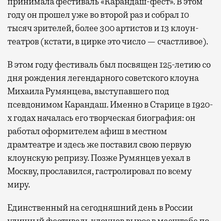
принимала фестиваль «Карандаш-фест». В этом
году он прошел уже во второй раз и собрал 10
тысяч зрителей, более 300 артистов и 13 клоун-
театров (кстати, в цирке это число — счастливое).
В этом году фестиваль был посвящен 125-летию со
дня рождения легендарного советского клоуна
Михаила Румянцева, выступавшего под
псевдонимом Карандаш. Именно в Старице в 1920-
х годах началась его творческая биография: он
работал оформителем афиш в местном
драмтеатре и здесь же поставил свою первую
клоунскую репризу. Позже Румянцев уехал в
Москву, прославился, гастролировал по всему
миру.
Единственный на сегодняшний день в России
уличный фестиваль клоунов вырос в масштабе по