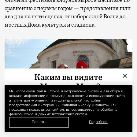
сравнению с первым годом — представления шли
два дня на пяти сценах: от набережной Волги до
местных Дома культуры и стадиона.
×
Мы используем файлы Сookie и метрические системы для сбора и
Уведомление 
анализа информации о производительности и использовании сайта,
а также для улучшения и индивидуальной настройки
предоставления информации. Нажимая кнопку «Принять» или
продолжая пользоваться сайтом, вы соглашаетесь на обработку
файлов Cookie и данных метрических систем.
Принять
Подробнее
Клоун Вязаный