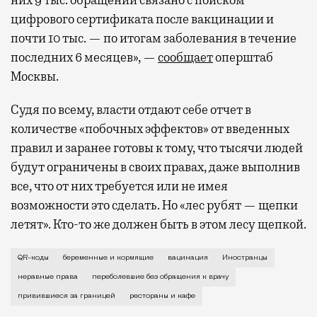
них 9 тыс. обращений связано с поиском
цифрового сертификата после вакцинации и
почти 10 тыс. — по итогам заболевания в течение
последних 6 месяцев», —
сообщает
оперштаб
Москвы.
Судя по всему, власти отдают себе отчет в
количестве «побочных эффектов» от введенных
правил и заранее готовы к тому, что тысячи людей
будут ограничены в своих правах, даже выполнив
все, что от них требуется или не имея
возможности это сделать. Но «лес рубят — щепки
летят». Кто-то же должен быть в этом лесу щепкой.
Итак, на прошлой неделе в Москве в
QR-коды
беременные и кормящие
вацинация
Иностранцы
неравные права
переболевшие без обращения к врачу
привившиеся за границей
рестораны и кафе