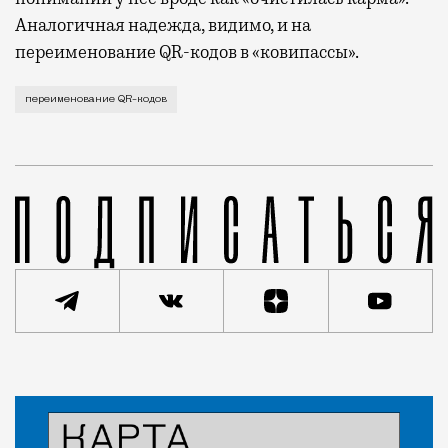
Аналогичная надежда, видимо, и на
переименование QR-кодов в «ковипассы».
Беспомощная пиар-кампания вакцинации продолжаетс
переименование QR-кодов
Статья
Редакция Москвич Mag
Город