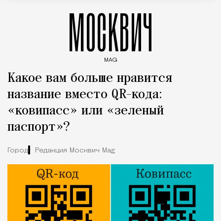
МОСКВИЧ
MAG
Введите ключевые слова для поиска статей
Какое вам больше нравится
название вместо QR-кода:
«ковипасс» или «зеленый
паспорт»?
Город
Редакция Москвич Mag