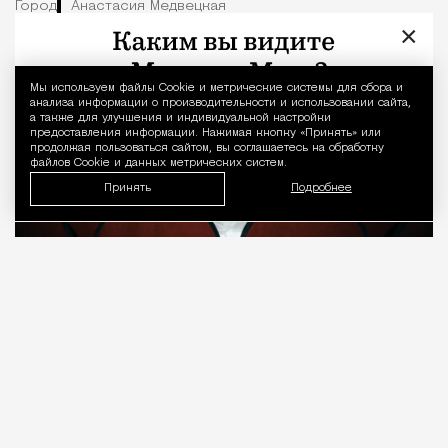
Город
Анастасия Медвецкая
×
Мы используем файлы Сookie и метрические системы для сбора и
Уведомление 
анализа информации о производительности и использовании сайта,
а также для улучшения и индивидуальной настройки
предоставления информации. Нажимая кнопку «Принять» или
продолжая пользоваться сайтом, вы соглашаетесь на обработку
файлов Cookie и данных метрических систем.
Принять
Подробнее
08.08.2026
7 мин. чтения
О рождении за границей благодаря бабушке
Алисе Фрейндлих, о папе, который устраивал
трудотерапию, заставляя убирать за собаками на
улице, об изменениях в театре «На Страстном» и о
своем настоящем семейном кино.