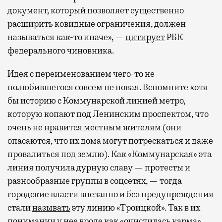
документ, который позволяет существенно
расширить ковидные ограничения, должен
называться как-то иначе», —
цитирует
РБК
федерального чиновника.
Идея с переименованием чего-то не
полюбившегося совсем не новая. Вспомните хотя
бы историю с Коммунарской линией метро,
которую копают под Ленинским проспектом, что
очень не нравится местным жителям (они
опасаются, что их дома могут потрескаться и даже
провалиться под землю). Как «Коммунарская» эта
линия получила дурную славу — протесты и
разнообразные группы в соцсетях, — тогда
городские власти внезапно и без предупреждения
стали
называть
эту линию «Троицкой». Так в их
понимании у нее вроде как «очистилась карма».