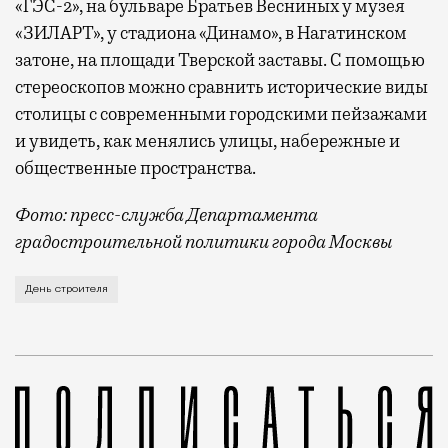
«ГЭС-2», на бульваре Братьев Весниных у музея
«ЗИЛАРТ», у стадиона «Динамо», в Нагатинском
затоне, на площади Тверской заставы. С помощью
стереоскопов можно сравнить исторические виды
столицы с современными городскими пейзажами
и увидеть, как менялись улицы, набережные и
общественные пространства.
Фото: пресс-служба Департамента
градостроительной политики города Москвы
В этом году профессиональный праздник День строи
День строителя