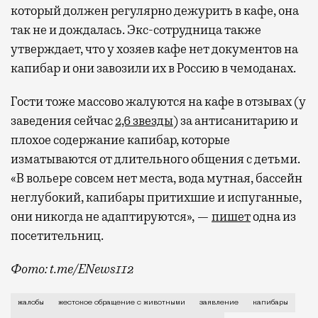
который должен регулярно дежурить в кафе, она
так не и дождалась. Экс-сотрудница также
утверждает, что у хозяев кафе нет документов на
капибар и они завозили их в Россию в чемоданах.
Гости тоже массово жалуются на кафе в отзывах (у
заведения сейчас
2,6 звезды
) за антисанитарию и
плохое содержание капибар, которые
изматываются от длительного общения с детьми.
«В вольере совсем нет места, вода мутная, бассейн
неглубокий, капибары притихшие и испуганные,
они никогда не адаптируются», —
пишет
одна из
посетительниц.
Фото: t.me/ENews112
С момента открытия нового контактного кафе с капи
жалобы
жестокое обращение с животными
заявление
капибары