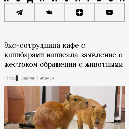
Реклама
Редакция Москвич Mag
Экс-сотрудница кафе с
Город
капибарами написала заявление о
жестоком обращении с животными
Город
Сергей Рыбачук