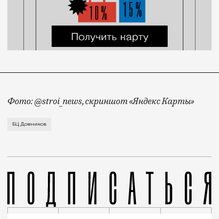
Фото: @stroi_news, скриншот «Яндекс Карты»
Бизнес-центр «Домников» на проспекте Сахарова, к
БЦ Домников