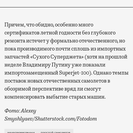
Причем, что обидно, особенно много
сертификатов летной годности без глубокого
ремонта истечет у формально отечественного, но
пока производимого почти сплошь из импортных
запчастей «Сухого Суперджета» (хотя на прошлой
неделе Владимиру Путину уже показали
импортозамещенный Superjet-100). Однако темпы
поставок новых отечественных самолетов в
обозримой перспективе вряд ли смогут
компенсировать выбытие старых машин.
Фото: Alexey
Smyshlyaev/Shutterstock.com/Fotodom
Как подсчитал «Коммерсантъ», на конец июня не вып
авиаперевозчики
простой самолетов