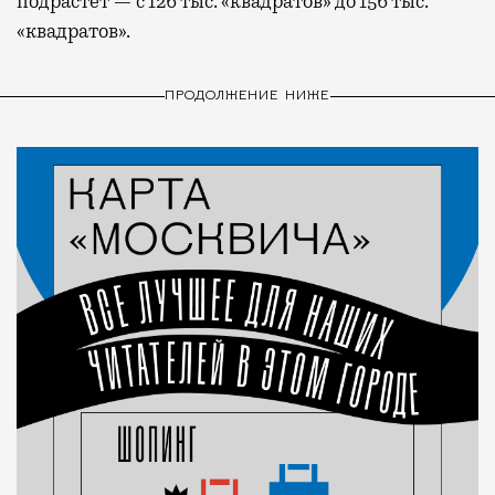
подрастет — с 126 тыс. «квадратов» до 156 тыс.
«квадратов».
ПРОДОЛЖЕНИЕ НИЖЕ