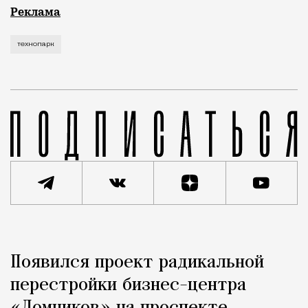
Рекламные кампании техники редко выходят за рамк
Реклама
технопарк
Реклама
Редакция Москвич Mag
Появился проект радикальной
Город
перестройки бизнес-центра