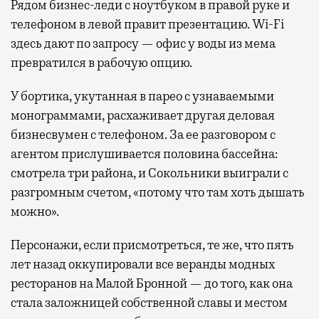
Рядом бизнес-леди с ноутбуком в правой руке и
телефоном в левой правит презентацию. Wi-Fi
здесь дают по запросу — офис у воды из мема
превратился в рабочую опцию.
У бортика, укутанная в парео с узнаваемыми
монограммами, расхаживает другая деловая
бизнесвумен с телефоном. За ее разговором с
агентом прислушивается половина бассейна:
смотрела три района, и Сокольники выиграли с
разгромным счетом, «потому что там хоть дышать
можно».
Персонажи, если присмотреться, те же, что пять
лет назад оккупировали все веранды модных
ресторанов на Малой Бронной — до того, как она
стала заложницей собственной славы и местом