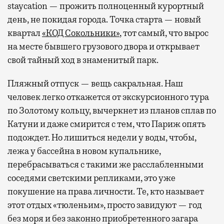
staycation — прожить полноценный курортный
день, не покидая города. Точка старта — новый
квартал
«КОД Сокольники»
, тот самый, что вырос
на месте бывшего грузового двора и открывает
свой тайный ход в знаменитый парк.
Пляжный отпуск — вещь сакральная. Наш
человек легко откажется от экскурсионного тура
по Золотому кольцу, вычеркнет из планов сплав по
Катуни и даже смирится с тем, что Париж опять
подождет. Но лишиться недели у воды, чтобы,
лежа у бассейна в новом купальнике,
перебрасываться с такими же расслабленными
соседями светскими репликами, это уже
покушение на права личности. Те, кто называет
этот отдых «тюленьим», просто завидуют — год
без моря и без законно приобретенного загара