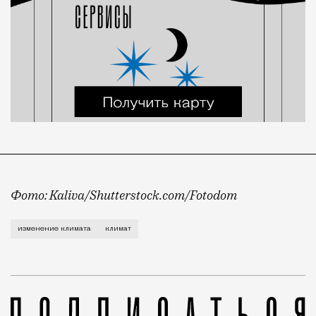
Фото: Kaliva/Shutterstock.com/Fotodom
С таким эсхатологическим прогнозом в разговоре с 
изменение климата
климат