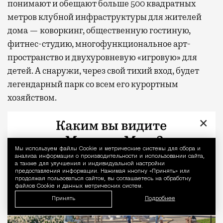
понимают и обещают больше 500 квадратных
метров клубной инфраструктуры для жителей
дома — коворкинг, общественную гостиную,
фитнес-студию, многофункциональное арт-
пространство и двухуровневую «игровую» для
детей. А снаружи, через свой тихий вход, будет
легендарный парк со всем его курортным
хозяйством.
×
Мы используем файлы Сookie и метрические системы для сбора и
Уведомление 
анализа информации о производительности и использовании сайта,
а также для улучшения и индивидуальной настройки
предоставления информации. Нажимая кнопку «Принять» или
продолжая пользоваться сайтом, вы соглашаетесь на обработку
файлов Cookie и данных метрических систем.
Принять
Подробнее