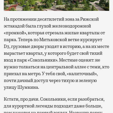
На протяжении десятилетий зона за Рижской
эстакадой была глухой железнодорожной
«промкой», которая отрезала жилые кварталы от
парка. Теперь по Митьковской ветке курсирует
D3, грузовые дворы уходят в историю, а на их месте
вырастает квартал, у которого будет свой тихий
вход в парк «Сокольники». Местные оценят: не
нужно толкаться на центральной аллее с теми, кто
приехал на метро. У тебя свой, «калиточный»,
почти дачный доступ через тихую и зеленую
улицу Шумкина.
Кстати, про дачи. Сокольники, если разобраться,
для курортной легенды подходят даже больше,
чем кажется на первый взгляд. Название парку