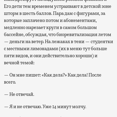
Его дети тем временем устраивают в детской зоне
шторм в шесть баллов. Пара дам с фигурами, за
которые заплачено потом и абонементами,
медленно нарезает круги в самом большом
бассейне, обсуждая, что биоревитализация летом
— деньги на ветер. На лежаках в тени — студентки
с местными лимонадами (их в меню тут больше
пяти видов, и они действительно хороши) и
вечной темой:
— Он мне пишет: «Как дела?» Как дела! После
всего.
— Не отвечай.
— Я и не отвечаю. Уже 14 минут молчу.