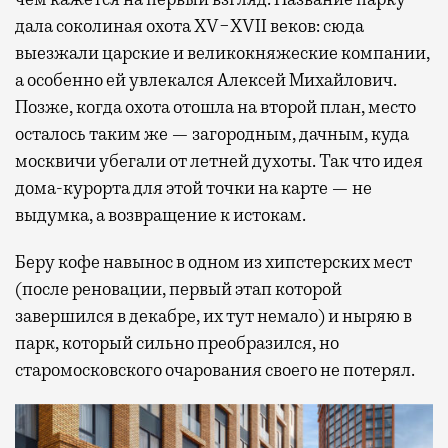
дала соколиная охота XV−XVII веков: сюда
выезжали царские и великокняжеские компании,
а особенно ей увлекался Алексей Михайлович.
Позже, когда охота отошла на второй план, место
осталось таким же — загородным, дачным, куда
москвичи убегали от летней духоты. Так что идея
дома-курорта для этой точки на карте — не
выдумка, а возвращение к истокам.
Беру кофе навынос в одном из хипстерских мест
(после реновации, первый этап которой
завершился в декабре, их тут немало) и ныряю в
парк, который сильно преобразился, но
старомосковского очарования своего не потерял.