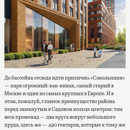
До бассейна отсюда идти прилично. «Сокольники»
— парк огромный: как-никак, самый старый в
Москве и один из самых крупных в Европе. И в
этом, пожалуй, главное преимущество района
перед замкнутым в Садовом кольце центром: там
весь променад — два круга вокруг небольшого
пруда, здесь же — 490 гектаров, которые к тому же