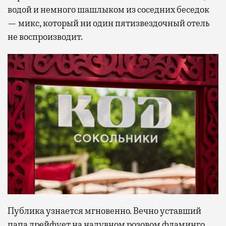
водой и немного шашлыком из соседних беседок
— микс, который ни один пятизвездочный отель
не воспроизводит.
Публика узнается мгновенно. Вечно уставший
папа дрейфует на надувном розовом фламинго.