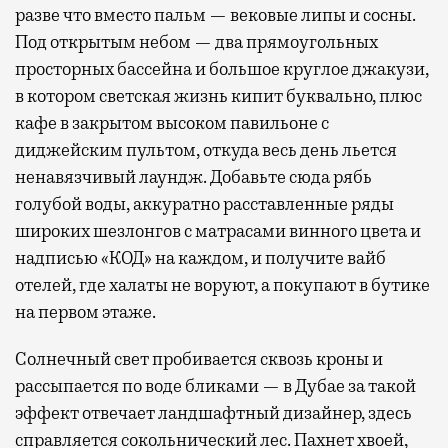
разве что вместо пальм — вековые липы и сосны.
Под открытым небом — два прямоугольных
просторных бассейна и большое круглое джакузи,
в котором светская жизнь кипит буквально, плюс
кафе в закрытом высоком павильоне с
диджейским пультом, откуда весь день льется
ненавязчивый лаундж. Добавьте сюда рябь
голубой воды, аккуратно расставленные ряды
широких шезлонгов с матрасами винного цвета и
надписью «КОД» на каждом, и получите вайб
отелей, где халаты не воруют, а покупают в бутике
на первом этаже.
Солнечный свет пробивается сквозь кроны и
рассыпается по воде бликами — в Дубае за такой
эффект отвечает ландшафтный дизайнер, здесь
справляется сокольнический лес. Пахнет хвоей,