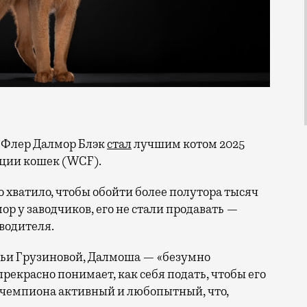
н Флер Далмор Блэк
стал
лучшим котом 2025
ации кошек (WCF).
о хватило, чтобы обойти более полутора тысяч
ор у заводчиков, его не стали продавать —
водителя.
ьи Грузиновой, Далмоша — «безумно
рекрасно понимает, как себя подать, чтобы его
у чемпиона активный и любопытный, что,