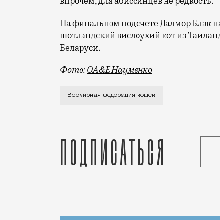
впрочем, для абиссинцев не редкость.
На финальном подсчете Далмор Блэк наб
шотландский вислоухий кот из Таилан
Беларуси.
Фото:
ОА&E Науменко
Абиссинский кот по кличке Дарлен Флер
Всемирная федерация кошек
Подписаться
Статья
Кирилл Романов