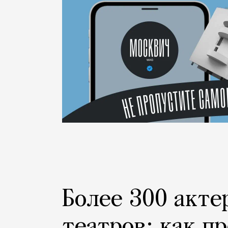
Город
Более 300 акте
театров: как п