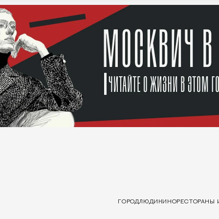
ГОРОД
ЛЮДИ
КИНО
РЕСТОРАНЫ 