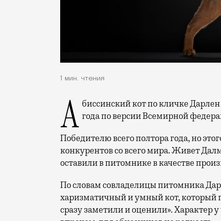
1 мин. чтения
Абиссинский кот по кличке Дарле
года по версии Всемирной федер
Победителю всего полтора года, но этог
конкурентов со всего мира. Живет Далм
оставили в питомнике в качестве произ
По словам совладелицы питомника Дар
харизматичный и умный кот, который п
сразу заметили и оценили». Характер 