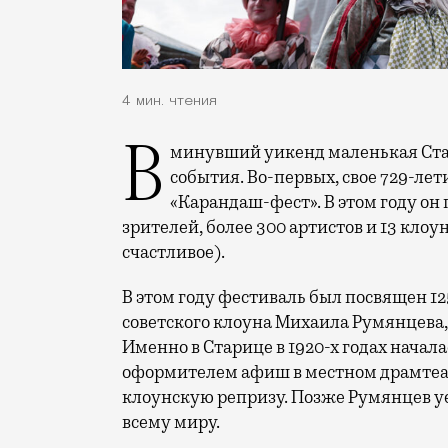
4 мин. чтения
В минувший уикенд маленькая Старица в Тверской области отметила сразу два
события. Во-первых, свое 729-ле
«Карандаш-фест». В этом году он 
зрителей, более 300 артистов и 13 клоу
счастливое).
В этом году фестиваль был посвящен 1
советского клоуна Михаила Румянцева
Именно в Старице в 1920-х годах начала
оформителем афиш в местном драмтеат
клоунскую репризу. Позже Румянцев уех
всему миру.