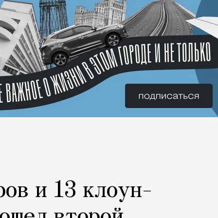
ров и 13 клоун-
рошел второй