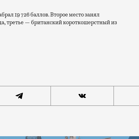
рал 19 726 баллов. Второе место занял
да, третье — британский короткошерстный из
 Далмор Блэк стал лучшим котом 2025 года по версии