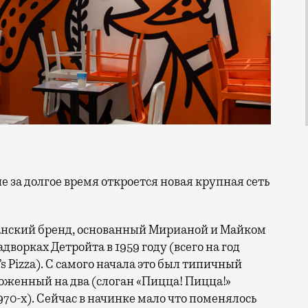
канский бренд, основанный Мирианой и Майком
ворках Детройта в 1959 году (всего на год
’s Pizza). C самого начала это был типичный
оженный на два (слоган «Пицца! Пицца!»
970-х). Сейчас в начинке мало что поменялось