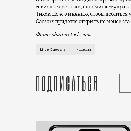
сегменте доставки, напоминает управ
Тихов. По его мнению, чтобы добиться 
Caesars придется открыть не менее ста 
Фото: shutterstock.com
Не пинсой единой: в Москве впервые за
Little Caesars
пиццерии
Подписаться
Статья
Роман Курашов
Город