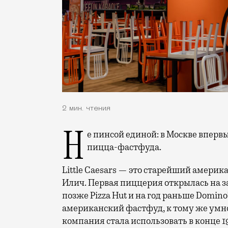
2 мин. чтения
Не пинсой единой: в Москве впервые за долгое время откроется новая крупная сеть
пицца-фастфуда.
Little Caesars — это старейший амери
Илич. Первая пиццерия открылась на зад
позже Pizza Hut и на год раньше Domino
американский фастфуд, к тому же умн
компания стала использовать в конце 1