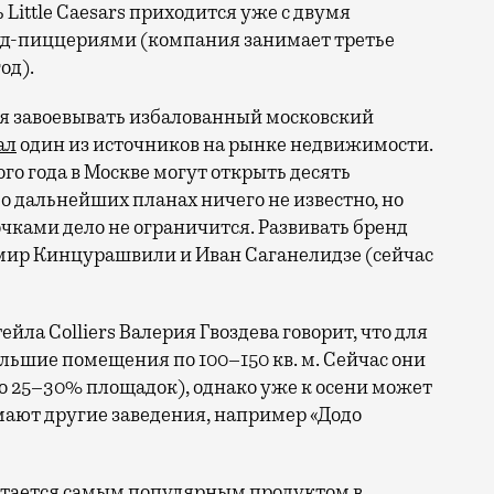
ь Little Caesars приходится уже с двумя
-пиццериями (компания занимает третье
од).
я завоевывать избалованный московский
ал
один из источников на рынке недвижимости.
го года в Москве могут открыть десять
 о дальнейших планах ничего не известно, но
точками дело не ограничится. Развивать бренд
мир Кинцурашвили и Иван Саганелидзе (сейчас
ла Colliers Валерия Гвоздева говорит, что для
ьшие помещения по 100–150 кв. м. Сейчас они
но 25–30% площадок), однако уже к осени может
мают другие заведения, например «Додо
стается самым популярным продуктом в