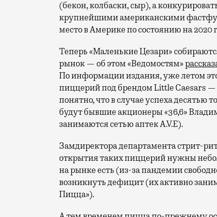
(бекон, колбаски, сыр), а конкурироват
крупнейшими американскими фастфуд
место в Америке по состоянию на 2020 г
Теперь «Маленькие Цезари» собираютс
рынок — об этом «Ведомостям»
рассказ
По информации издания, уже летом это
пиццерий под брендом Little Caesars —
понятно, что в случае успеха десятью 
будут бывшие акционеры «36,6» Влади
занимаются сетью аптек A.V.E).
Замдиректора департамента стрит-ритей
открытия таких пиццерий нужны небол
на рынке есть (из-за пандемии свобод
возникнуть дефицит (их активно зани
Пицца»).
А тем временем пицца по-прежнему о