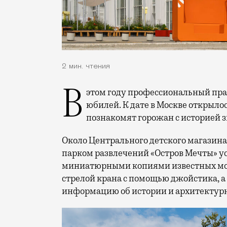
2 мин. чтения
В этом году профессиональный праздник День строителя отмечает 70-летний
юбилей. К дате в Москве открыло
познакомят горожан с историей 
Около Центрального детского магазина 
парком развлечений «Остров Мечты» у
миниатюрными копиями известных мос
стрелой крана с помощью джойстика, а
информацию об истории и архитектурн