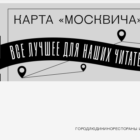
ГОРОД
ЛЮДИ
КИНО
РЕСТОРАНЫ 