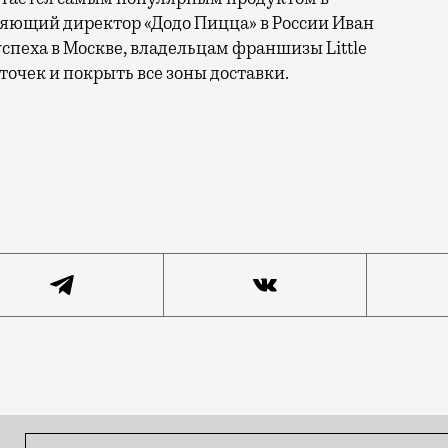
ляющий директор «Додо Пицца» в России Иван
успеха в Москве, владельцам франшизы Little
точек и покрыть все зоны доставки.
 долгое время откроется новая крупная сеть пицца-фа