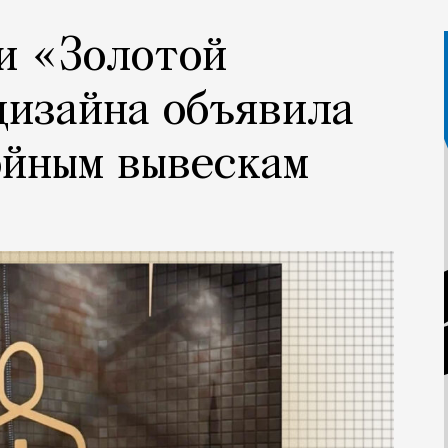
и «Золотой
дизайна объявила
ойным вывескам