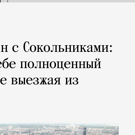
н с Сокольниками:
ебе полноценный
не выезжая из