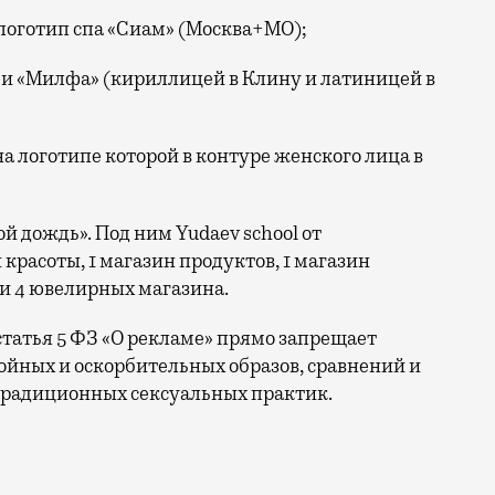
логотип спа «Сиам» (Москва+МО);
и «Милфа» (кириллицей в Клину и латиницей в
на логотипе которой в контуре женского лица в
й дождь». Под ним Yudaev school от
 красоты, 1 магазин продуктов, 1 магазин
и 4 ювелирных магазина.
татья 5 ФЗ «О рекламе» прямо запрещает
ойных и оскорбительных образов, сравнений и
традиционных сексуальных практик.
акет жалоб в ФАС на компании, которые, по их мнени