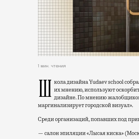
1 мин. чтения
Школа дизайна Yudaev school собрала пакет жалоб в ФАС на компании, которые, по
их мнению, используют оскорбит
дизайне. По мнению жалобщиков,
маргинализирует городской визуал».
Среди организаций, попавших под приц
— салон эпиляции «Лысая киска» (Моск