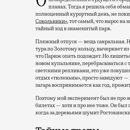
Отпуск в этом году у меня кочует: сначала переехал на август, потом в область
планах. Тогда я решила себя обм
полноценный курортный день, не покид
Сокольники»
, тот самый, что вырос на
тайный ход в знаменитый парк.
Пляжный отпуск — вещь сакральная. Н
тура по Золотому кольцу, вычеркнет из
что Париж опять подождет. Но лишиться
новом купальнике, перебрасываться с
светскими репликами, это уже покушени
отдых «тюленьим», просто завидуют — 
загара воспринимается как год, прожит
Поэтому мой эксперимент был не про э
билетах — хотя и про нее тоже. Он был п
когда за деревьями шумит Ростокински