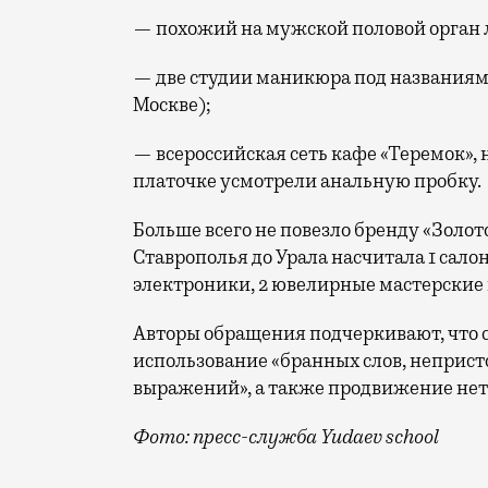
— похожий на мужской половой орган 
— две студии маникюра под названиям
Москве);
— всероссийская сеть кафе «Теремок», 
платочке усмотрели анальную пробку.
Больше всего не повезло бренду «Золото
Ставрополья до Урала насчитала 1 салон
электроники, 2 ювелирные мастерские 
Авторы обращения подчеркивают, что с
использование «бранных слов, неприст
выражений», а также продвижение не
Фото: пресс-служба Yudaev school
Школа дизайна Yudaev school собрала п