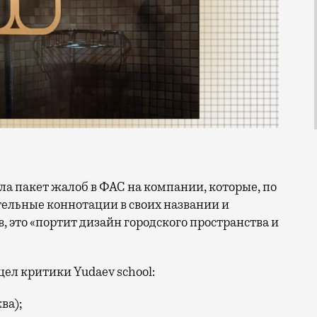
ельные коннотации в своих названии и
 это «портит дизайн городского пространства и
ел критики Yudaev school:
ва);