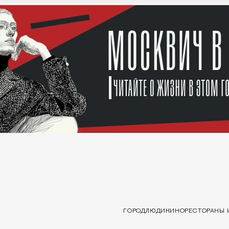
ГОРОД
ЛЮДИ
КИНО
РЕСТОРАНЫ 