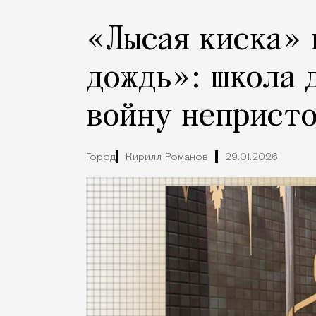
«Лысая киска» 
дождь»: школа 
войну неприст
Город
Кирилл Романов
29.01.2026