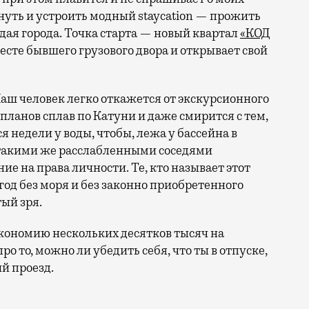
ануть и устроить модный staycation — прожить
ая города. Точка старта — новый квартал
«КОД
 месте бывшего грузового двора и открывает свой
аш человек легко откажется от экскурсионного
 планов сплав по Катуни и даже смирится с тем,
 недели у воды, чтобы, лежа у бассейна в
 такими же расслабленными соседями
е на права личности. Те, кто называет этот
год без моря и без законно приобретенного
ый зря.
кономию нескольких десятков тысяч на
ро то, можно ли убедить себя, что ты в отпуске,
й проезд.