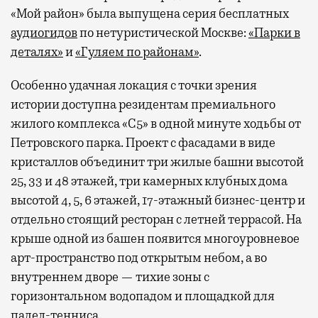
«Мой район» была выпущена серия бесплатных
аудиогидов
по нетуристической Москве:
«Парки в
деталях»
и
«Гуляем по районам»
.
Особенно удачная локация с точки зрения
истории доступна резидентам премиального
жилого комплекса «С5»
в одной минуте ходьбы от
Петровского парка. Проект с фасадами в виде
кристаллов объединит три жилые башни высотой
25, 33 и 48 этажей, три камерных клубных дома
высотой 4, 5, 6 этажей, 17-этажный бизнес-центр и
отдельно стоящий ресторан с летней террасой. На
крыше одной из башен появится многоуровневое
арт-пространство под открытым небом, а во
внутреннем дворе — тихие зоны с
горизонтальном водопадом и площадкой для
падел-тенниса.