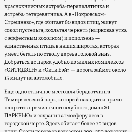
краснокнижных ястреба-перепелятника и
ястреба-тетеревятника. А в «Покровском-
Стрешнево», где обитает 80 видов птиц, живут
сокол пустельга, хохлатая чернеть (нырковая утка
с эффектным хохолком) и поползень —
единственная птица в наших широтах, которая
умеет бегать по стволу дерева головой вниз.
Добраться до парка удобно из жилых комплексов
«СИТИДЗЕН» и «Сити Бэй» — дорога займет около
15 минут на автомобиле.
Еще одно отличное место для бердвотчинга —
Тимирязевский парк, который находится прямо
напротив премиального клубного дома «26
ПАРКВЬЮ» и сохранил атмосферу леса в
городской черте. Здесь обитает более 70 видов
птиц. Среди деревьев возрастом 200–250 лет стоит