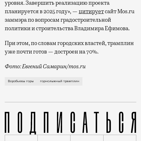
уровня. Завершить реализацию проекта
планируется в 2025 году», —
цитирует
сайт Mos.ru
заммэра по вопросам градостроительной
политики и строительства Владимира Ефимова.
При этом, по словам городских властей, трамплин
уже почти готов — достроен на 70%.
Фото: Евгений Самарин/mos.ru
У трамплина на Воробьевых судьба сложная: построи
Воробьевы горы
горнолыжный трамплин