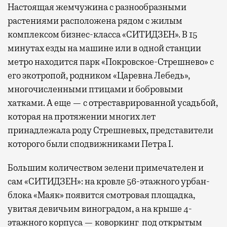
Настоящая жемчужина с разнообразными
растениями расположена рядом с жилым
комплексом бизнес-класса «СИТИДЗЕН». В 15
минутах езды на машине или в одной станции
метро находится парк «Покровское-Стрешнево» с
его экотропой, родником «Царевна Лебедь»,
многочисленными птицами и бобровыми
хатками. А еще — с отреставрированной усадьбой,
которая на протяжении многих лет
принадлежала роду Стрешневых, представители
которого были сподвижниками Петра I.
Большим количеством зелени примечателен и
сам «СИТИДЗЕН»: на кровле 56-этажного урбан-
блока «Маяк» появится смотровая площадка,
увитая девичьим виноградом, а на крыше 4-
этажного корпуса — коворкинг под открытым