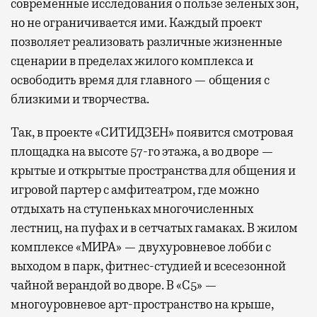
современные исследования о пользе зеленых зон,
но не ограничивается ими. Каждый проект
позволяет реализовать различные жизненные
сценарии в пределах жилого комплекса и
освободить время для главного — общения с
близкими и творчества.
Так, в проекте «СИТИДЗЕН» появится смотровая
площадка на высоте 57-го этажа, а во дворе —
крытые и открытые пространства для общения и
игровой партер с амфитеатром, где можно
отдыхать на ступеньках многочисленных
лестниц, на пуфах и в сетчатых гамаках. В жилом
комплексе «МИРА» — двухуровневое лобби с
выходом в парк, фитнес-студией и всесезонной
чайной верандой во дворе. В «С5» —
многоуровневое арт-пространство на крыше,