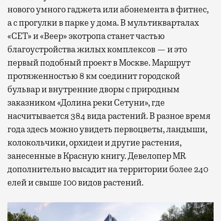
нового умного гаджета или абонемента в фитнес,
а с прогулки в парке у дома. В мультикварталах
«СЕТ» и «Веер» экотропа станет частью
благоустройства жилых комплексов — и это
первый подобный проект в Москве. Маршрут
протяженностью 8 км соединит городской
бульвар и внутренние дворы с природным
заказником «Долина реки Сетуни», где
насчитывается 384 вида растений. В разное время
года здесь можно увидеть первоцветы, ландыши,
колокольчики, орхидеи и другие растения,
занесенные в Красную книгу. Девелопер MR
дополнительно высадит на территории более 240
елей и свыше 100 видов растений.