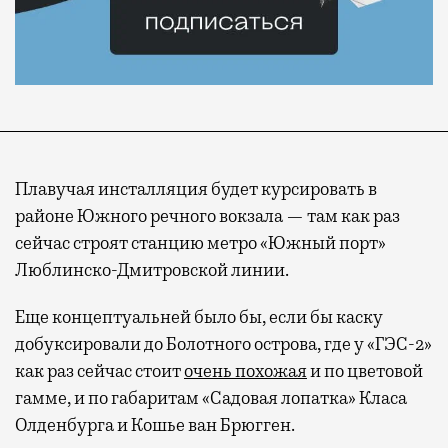
Плавучая инсталляция будет курсировать в
районе Южного речного вокзала — там как раз
сейчас строят станцию метро «Южный порт»
Люблинско-Дмитровской линии.
Еще концептуальней было бы, если бы каску
добуксировали до Болотного острова, где у «ГЭС-2»
Современный путешественник часто берет
как раз сейчас стоит
очень похожая
и по цветовой
с собой не только чемодан, но и ноутбук.
гамме, и по габаритам «Садовая лопатка» Класа
А ожидание рейса все чаще превращается
Олденбурга и Кошье ван Брюгген.
не в потерянное время, а в возможность