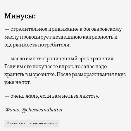
Минусы:
— стремительное привыкание к боговаровскому
маслу провоцирует нездешнюю капризность и
одержимость потребителя;
— масло имеет ограниченный срок хранения.
Если вы его покупаете впрок, то запас надо
хранить в морозилке. После размораживания вкус
уже не тот.
— очень жаль, если вам нельзя лактозу.
Фото: @cheeseandbutter
Масло из Боговарово в Москве надо искать и, если 
Боговарово
сливочное масло