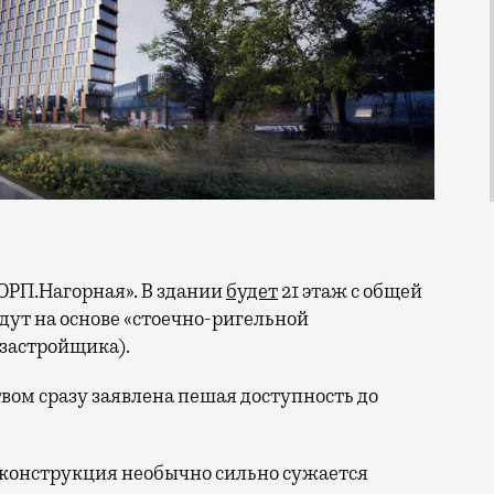
ОРП.Нагорная». В здании
будет
21 этаж с общей
удут на основе «стоечно-ригельной
 застройщика).
м сразу заявлена пешая доступность до
а конструкция необычно сильно сужается