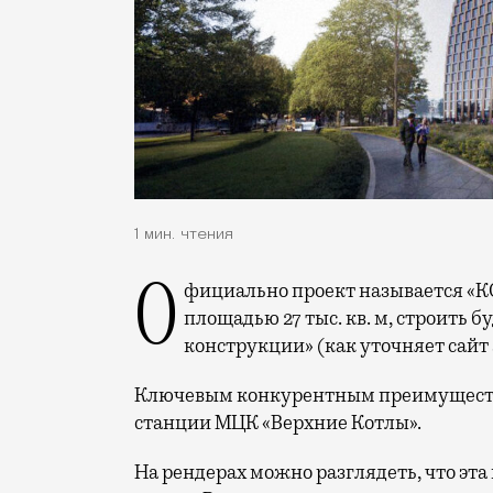
1 мин. чтения
Официально проект называется «К
площадью 27 тыс. кв. м, строить б
конструкции» (как уточняет сайт
Ключевым конкурентным преимущество
станции МЦК «Верхние Котлы».
На рендерах можно разглядеть, что эт