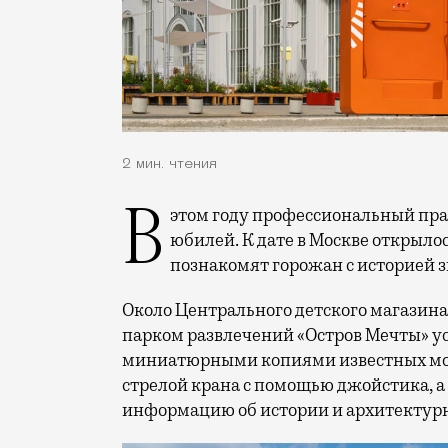
2 мин. чтения
В этом году профессиональный праздник День строителя отмечает 70-летний
юбилей. К дате в Москве открыло
познакомят горожан с историей 
Около Центрального детского магазина 
парком развлечений «Остров Мечты» у
миниатюрными копиями известных мос
стрелой крана с помощью джойстика, а
информацию об истории и архитектурн