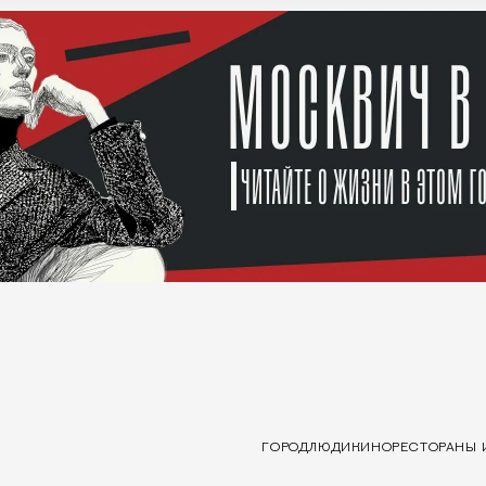
ГОРОД
ЛЮДИ
КИНО
РЕСТОРАНЫ 