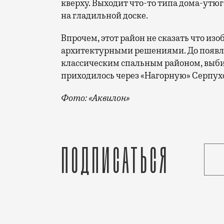
кверху. Выходит что-то типа дома-утюга,
на гладильной доске.
Впрочем, этот район не сказать что и
архитектурными решениями. До появле
классическим спальным районом, выби
приходилось через «Нагорную» Серпух
Фото: «Аквилон»
Официально проект называется «КОРП.На
Подписаться
Статья
Кирилл Романов