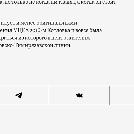
 но только не когда им гладят, а когда он стоит
зобилует и менее оригинальными
ния МЦК в 2016-м Котловка и вовсе была
раться из которого в центр жителям
овско-Тимирязевской линии.
горная». В здании будет 21 этаж с общей площадью 2