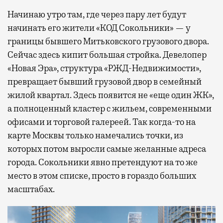
Начинаю утро там, где через пару лет будут
начинать его жители «КОД Сокольники» — у
границы бывшего Митьковского грузового двора.
Сейчас здесь кипит большая стройка. Девелопер
«Новая Эра», структура «РЖД-Недвижимости»,
превращает бывший грузовой двор в семейный
жилой квартал. Здесь появится не «еще один ЖК»,
а полноценный кластер с жильем, современными
офисами и торговой галереей. Так когда-то на
карте Москвы только намечались точки, из
которых потом выросли самые желанные адреса
города. Сокольники явно претендуют на то же
место в этом списке, просто в гораздо больших
масштабах.