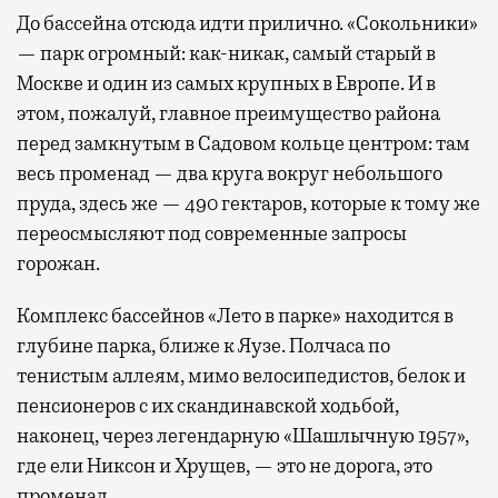
До бассейна отсюда идти прилично. «Сокольники»
— парк огромный: как-никак, самый старый в
Москве и один из самых крупных в Европе. И в
этом, пожалуй, главное преимущество района
перед замкнутым в Садовом кольце центром: там
весь променад — два круга вокруг небольшого
пруда, здесь же — 490 гектаров, которые к тому же
переосмысляют под современные запросы
горожан.
Комплекс бассейнов «Лето в парке» находится в
глубине парка, ближе к Яузе. Полчаса по
тенистым аллеям, мимо велосипедистов, белок и
пенсионеров с их скандинавской ходьбой,
наконец, через легендарную «Шашлычную 1957»,
где ели Никсон и Хрущев, — это не дорога, это
променад.