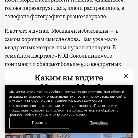
голова перезагрузилась, плечи расправились, в
телефоне фотография в резном зеркале.
И вот что я думаю. Москвичи избалованы — в
самом хорошем смысле слова. Нам уже мало
квадратных метров, нам нужен сценарий. В
семейном квартале
«КОД Сокольники»
это
понимают и обещают больше 500 квадратных
метров клубной инфраструктуры для жителей
×
дома — коворкинг, общественную гостиную,
фитнес-студию, многофункциональное арт-
Мы используем файлы Сookie и метрические системы для сбора и
Уведомление 
пространство и двухуровневую «игровую» для
анализа информации о производительности и использовании сайта,
а также для улучшения и индивидуальной настройки
детей. А снаружи, через свой тихий вход, будет
предоставления информации. Нажимая кнопку «Принять» или
продолжая пользоваться сайтом, вы соглашаетесь на обработку
легендарный парк со всем его курортным
файлов Cookie и данных метрических систем.
хозяйством.
Принять
Подробнее