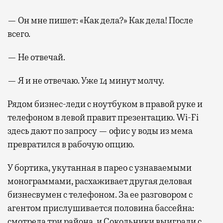
— Он мне пишет: «Как дела?» Как дела! После
всего.
— Не отвечай.
— Я и не отвечаю. Уже 14 минут молчу.
Рядом бизнес-леди с ноутбуком в правой руке и
телефоном в левой правит презентацию. Wi-Fi
здесь дают по запросу — офис у воды из мема
превратился в рабочую опцию.
У бортика, укутанная в парео с узнаваемыми
монограммами, расхаживает другая деловая
бизнесвумен с телефоном. За ее разговором с
агентом прислушивается половина бассейна:
смотрела три района, и Сокольники выиграли с