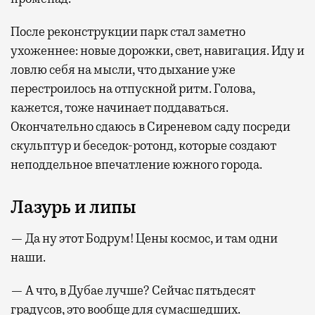
После реконструкции парк стал заметно
ухоженнее: новые дорожки, свет, навигация. Иду и
ловлю себя на мысли, что дыхание уже
перестроилось на отпускной ритм. Голова,
кажется, тоже начинает поддаваться.
Окончательно сдаюсь в Сиреневом саду посреди
скульптур и беседок-ротонд, которые создают
неподдельное впечатление южного города.
Лазурь и липы
— Да ну этот Бодрум! Цены космос, и там одни
наши.
— А что, в Дубае лучше? Сейчас пятьдесят
градусов, это вообще для сумасшедших.