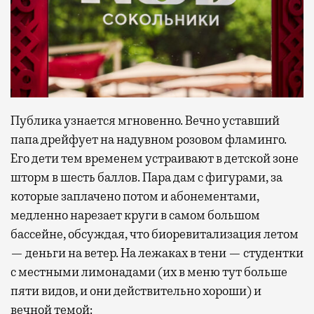
Публика узнается мгновенно. Вечно уставший
папа дрейфует на надувном розовом фламинго.
Его дети тем временем устраивают в детской зоне
шторм в шесть баллов. Пара дам с фигурами, за
которые заплачено потом и абонементами,
медленно нарезает круги в самом большом
бассейне, обсуждая, что биоревитализация летом
— деньги на ветер. На лежаках в тени — студентки
с местными лимонадами (их в меню тут больше
пяти видов, и они действительно хороши) и
вечной темой: