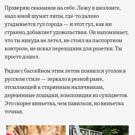
Проверяю сказанное на себе. Лежу в шезлонге,
надо мной шумят липы, где-то далеко
угадывается гул города — и этот гул, как ни
странно, добавляет удовольствия. Он напоминает,
что ты никуда не летел, не стоял на паспортном
контроле, не искал переходник для розетки. Ты
просто дошел.
Рядом с бассейном этим летом появился уголок в
русском стиле — зеркало в резной раме,
отсылающей к старинным наличникам,
деревянные лошадки, композиции из сухоцветов.
Это скорее виньетка, чем павильон, но виньетка
точная.