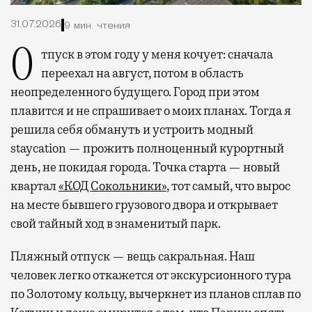
31.07.2026
9 мин. чтения
Отпуск в этом году у меня кочует: сначала
переехал на август, потом в область
неопределенного будущего. Город при этом
плавится и не спрашивает о моих планах. Тогда я
решила себя обмануть и устроить модный
staycation — прожить полноценный курортный
день, не покидая города. Точка старта — новый
квартал
«КОД Сокольники»
, тот самый, что вырос
на месте бывшего грузового двора и открывает
свой тайный ход в знаменитый парк.
Пляжный отпуск — вещь сакральная. Наш
человек легко откажется от экскурсионного тура
по Золотому кольцу, вычеркнет из планов сплав по