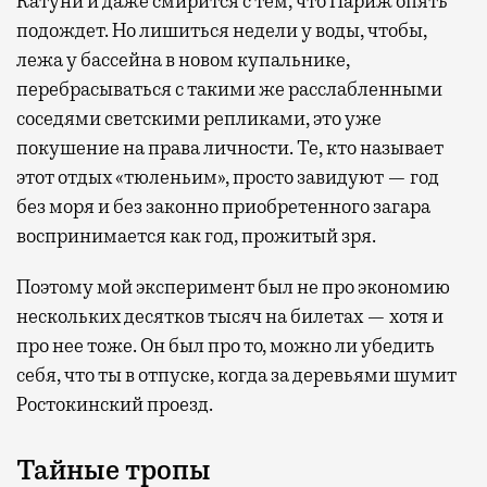
Катуни и даже смирится с тем, что Париж опять
подождет. Но лишиться недели у воды, чтобы,
лежа у бассейна в новом купальнике,
перебрасываться с такими же расслабленными
соседями светскими репликами, это уже
покушение на права личности. Те, кто называет
этот отдых «тюленьим», просто завидуют — год
без моря и без законно приобретенного загара
воспринимается как год, прожитый зря.
Поэтому мой эксперимент был не про экономию
нескольких десятков тысяч на билетах — хотя и
про нее тоже. Он был про то, можно ли убедить
себя, что ты в отпуске, когда за деревьями шумит
Ростокинский проезд.
Тайные тропы