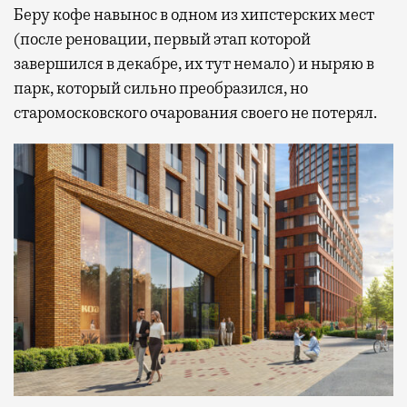
Беру кофе навынос в одном из хипстерских мест
(после реновации, первый этап которой
завершился в декабре, их тут немало) и ныряю в
парк, который сильно преобразился, но
старомосковского очарования своего не потерял.