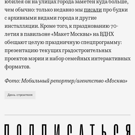
юбилея он на улицах города заметен куда больше,
чем обычно: только недавно мы
писали
про будки
с архивными видами города и другие
инсталляции. Кроме того, к празднованию 70-
летия в павильоне «Макет Москвы» на ВДНХ
обещают целую праздничную спецпрограмму:
презентацию текущих градостроительных
проектов мэрии и набор семейных интерактивных
форматов.
Фото: Мобильный репортер/агентство «Москва»
Это каска в фирменных цветах департамента строит
День строителя