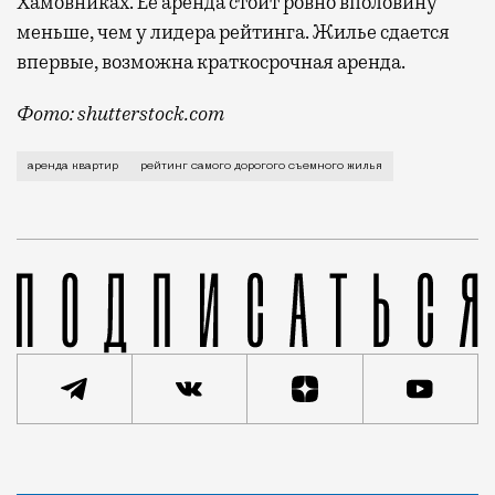
Хамовниках. Ее аренда стоит ровно вполовину
меньше, чем у лидера рейтинга. Жилье сдается
впервые, возможна краткосрочная аренда.
Фото: shutterstock.com
Жить в Москве можно по-разному. Тем, кто не хочет
аренда квартир
рейтинг самого дорогого съемного жилья
Статья
Редакция Москвич Mag