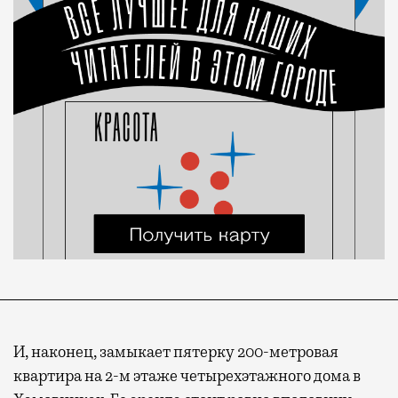
И, наконец, замыкает пятерку 200-метровая
квартира на 2-м этаже четырехэтажного дома в