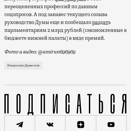
переоцененных профессий по данным
соцопросов. А под занавес текущего созыва
руководство Думы еще и пообещало
раздат
ь
парламентариям 2 млрд рублей (сэкономленные в
бюджете нижней палаты) в виде премий.
Фото и видео: @amiran696969
Видео с репликой из интервью народного избранника
Владислав Даванков