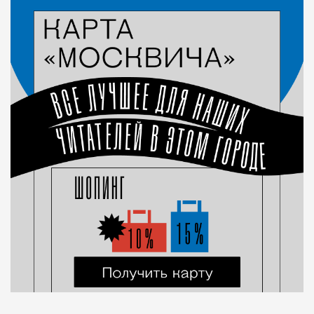
Город