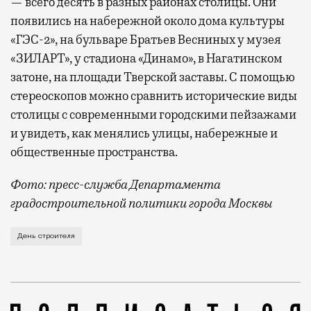
— всего десять в разных районах столицы. Они
появились на набережной около дома культуры
«ГЭС-2», на бульваре Братьев Весниных у музея
«ЗИЛАРТ», у стадиона «Динамо», в Нагатинском
затоне, на площади Тверской заставы. С помощью
стереоскопов можно сравнить исторические виды
столицы с современными городскими пейзажами
и увидеть, как менялись улицы, набережные и
общественные пространства.
Фото: пресс-служба Департамента
градостроительной политики города Москвы
В этом году профессиональный праздник День строи
День строителя