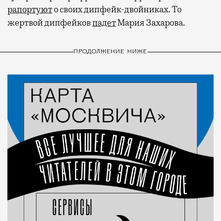
рапортуют
о своих дипфейк-двойниках. То
жертвой дипфейков
падет
Мария Захарова.
ПРОДОЛЖЕНИЕ НИЖЕ