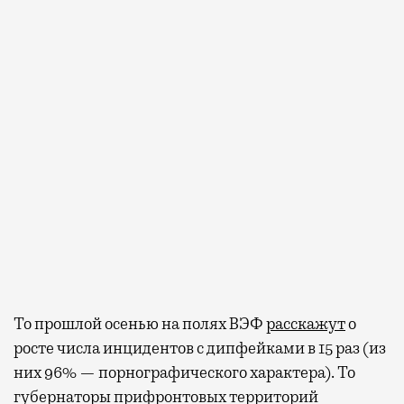
То прошлой осенью на полях ВЭФ
расскажут
о
росте числа инцидентов с дипфейками в 15 раз (из
них 96% — порнографического характера). То
губернаторы прифронтовых территорий