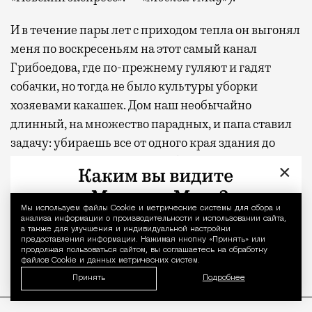
И в течение пары лет с приходом тепла он выгонял
меня по воскресеньям на этот самый канал
Грибоедова, где по-прежнему гуляют и гадят
собачки, но тогда не было культуры уборки
хозяевами какашек. Дом наш необычайно
длинный, на множество парадных, и папа ставил
задачу: убираешь все от одного края здания до
другого, потому что должно быть чисто там, где
×
живешь. Сам он при этом, как говорил, руководил
моей работой, то есть лежал на диване, смотрел
Мы используем файлы Сookie и метрические системы для сбора и
Уведомление 
футбол и читал газеты, периодически
анализа информации о производительности и использовании сайта,
а также для улучшения и индивидуальной настройки
высовываясь из окна, чтобы контролировать ход
предоставления информации. Нажимая кнопку «Принять» или
продолжая пользоваться сайтом, вы соглашаетесь на обработку
работ.
файлов Cookie и данных метрических систем.
Принять
Подробнее
ПРОДОЛЖЕНИЕ НИЖЕ