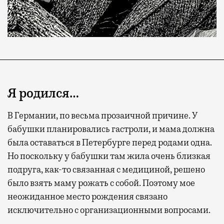
Я родился…
В Германии, по весьма прозаичной причине. У
бабушки планировались гастроли, и мама должна
была оставаться в Петербурге перед родами одна.
Современный путешественник часто берет
Но поскольку у бабушки там жила очень близкая
с собой не только чемодан, но и ноутбук.
подруга, как-то связанная с медициной, решено
А ожидание рейса все чаще превращается
было взять маму рожать с собой. Поэтому мое
не в потерянное время, а в возможность
неожиданное место рождения связано
спокойно закончить дела или спланировать
исключительно с организационными вопросами.
активности в путешествии, например