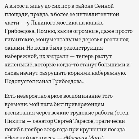
забронировать нужные билеты и рестораны.
А вырос и живу до сих пор в районе Сенной
площади, правда, в более ее интеллигентной
части — у Львиного мостика на канале
Бизнес-зал становится местом, где можно
Грибоедова. Помню, какие огромные, даже просто
провести переговоры, поработать или просто
гигантские, монументальные деревья росли под
выпить кофе, наблюдая сквозь панорамные
окнами. Но когда была реконструкция
окна за тем, как взлетают и садятся
набережной, их выдрали — теперь растут
самолеты. В Москве нет недостатка
хиленькие, которые когда-то станут большими и
в лаунжах. В аэропортах их обычно
снова начнут разрушать корнями набережную.
несколько — в разных зонах воздушных
Подопустел канал Грибоедова…
гаваней. На некоторых вокзалах — тоже.
Лаунжи доступны на Ленинградском,
Есть невероятно яркое воспоминание того
Павелецком, Казанском, Ярославском
времени: мой папа был приверженцем
и Курском вокзалах.
Попасть в бизнес-залы
воспитания через всякие трудовые работы (отец
могут держатели карт Mir Supreme. Причем
Никиты — сенатор Сергей Тарасов, трагически
не только в столице. Всего доступно более
погиб в ноябре 2009 года при крушении поезда
1000 бизнес-залов по всему миру.
«Невский экспресс». —
«Москвич Mag»
).