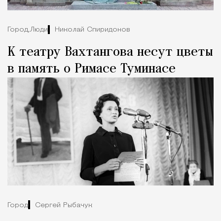
Город,
Люди
Николай Спиридонов
К театру Вахтангова несут цветы
в память о Римасе Туминасе
Город
Сергей Рыбачук