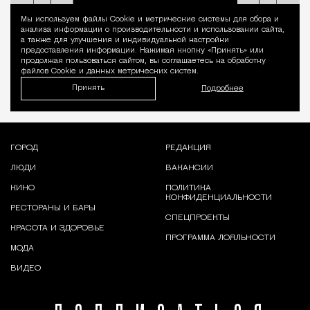
Мы используем файлы Сookie и метрические системы для сбора и
Уведомление 
анализа информации о производительности и использовании сайта,
а также для улучшения и индивидуальной настройки
предоставления информации. Нажимая кнопку «Принять» или
продолжая пользоваться сайтом, вы соглашаетесь на обработку
файлов Cookie и данных метрических систем.
Принять
Подробнее
ГОРОД
РЕДАКЦИЯ
ЛЮДИ
ВАКАНСИИ
КИНО
ПОЛИТИКА
КОНФИДЕНЦИАЛЬНОСТИ
РЕСТОРАНЫ И БАРЫ
СПЕЦПРОЕКТЫ
КРАСОТА И ЗДОРОВЬЕ
ПРОГРАММА ЛОЯЛЬНОСТИ
МОДА
ВИДЕО