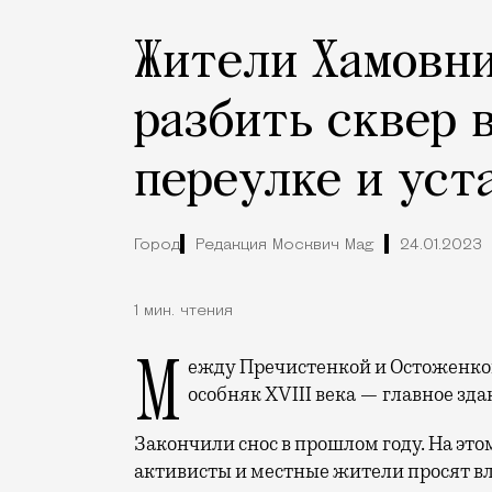
Жители Хамовни
разбить сквер 
переулке и уст
Город
Редакция Москвич Mag
24.01.2023
1 мин. чтения
Между Пречистенкой и Остоженкой в Мансуровском переулке еще в 1990-х снесли
особняк XVIII века — главное з
Закончили снос в прошлом году. На это
активисты и местные жители просят вл