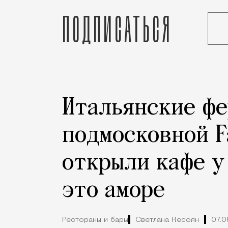
Подписаться
Реклама
Редакция Москвич Mag
Город
Итальянские фе
подмосковной F
открыли кафе у
это аморе
Рестораны и бары
Светлана Кесоян
07.0