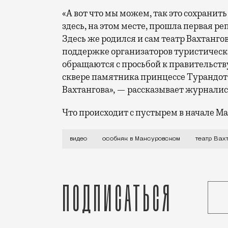
«А вот что мы можем, так это сохранить 
здесь, на этом месте, прошла первая р
Здесь же родился и сам театр Вахтанг
поддержке организаторов туристическ
обращаются с просьбой к правительств
сквере памятника принцессе Турандот
Вахтангова», — рассказывает журналис
Что происходит с пустырем в начале Ма
Между Пречистенкой и Остоженкой в Ман
видео
особняк в Мансуровском
театр Вах
Подписаться