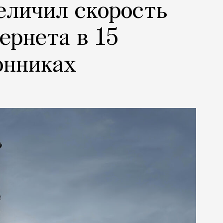
еличил скорость
ернета в 15
онниках