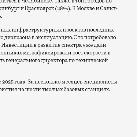
биться в Челябинске. Также в топ городов по
нбург и Красноярск (28%). В Москве и Санкт-
.
бных инфраструктурных проектов последних
го диапазона в эксплуатацию. Это потребовало
 Инвестиции в развитие спектра уже дали
онниках мы зафиксировали рост скорости в
ль генерального директора по технической
.
е 2025 года. За несколько месяцев специалисты
иятия на шести тысячах базовых станциях.
ы по увеличению скорости интернета в регионах. Речь