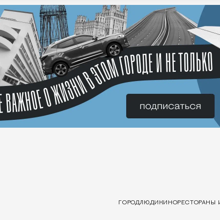
ГОРОД
ЛЮДИ
КИНО
РЕСТОРАНЫ 