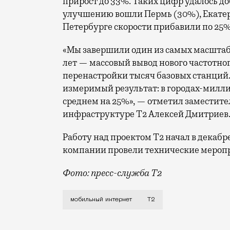
прирост до 33%. Таких цифр удалось до
улучшению вошли Пермь (30%), Екатери
Петербурге скорости прибавили по 25%
«Мы завершили один из самых масшта
лет — массовый вывод нового частотно
перенастройки тысяч базовых станций.
измеримый результат: в городах-милли
среднем на 25%», — отметил заместите
инфраструктуре Т2 Алексей Дмитриев
Работу над проектом Т2 начал в декабр
компании провели технические меропр
Фото: пресс-служба Т2
Мобильный оператор Т2 завершил работ
мобильный интернет
Т2