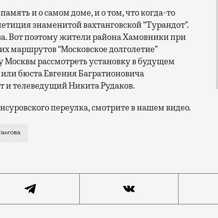
память и о самом доме, и о том, что когда-то
епетиция знаменитой вахтанговской “Турандот”.
ова. Вот поэтому жители района Хамовники при
их маршрутов “Московское долголетие”
у Москвы рассмотреть установку в будущем
 или бюста Евгения Багратионовича
т и телеведущий Никита Рудаков.
нсуровского переулка, смотрите в нашем видео.
суровском переулке еще в 1990-х снесли особняк XVII
тангова