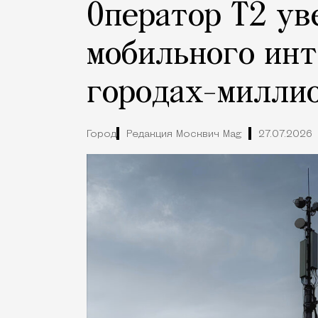
Оператор Т2 ув
мобильного инт
городах-милли
Город
Редакция Москвич Mag
27.07.2026