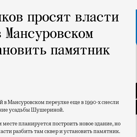
ков просят власти
в Мансуровском
ановить памятник
дание усадьбы Шушериной.
м месте планируется построить новое здание, но
асти разбить там сквер и установить памятник.